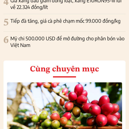
4
Giá xăng dầu giảm đồng loạt, xăng E10RON95-III lùi
về 22.324 đồng/lít
5
Tiếp đà tăng, giá cà phê chạm mốc 99.000 đồng/kg
6
Mỹ chi 500.000 USD để mở đường cho phân bón vào
Việt Nam
Cùng chuyên mục