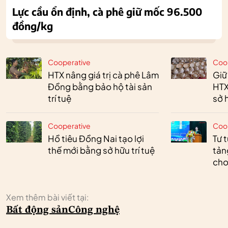
Lực cầu ổn định, cà phê giữ mốc 96.500
đồng/kg
Cooperative
Coo
HTX nâng giá trị cà phê Lâm
Giữ
Đồng bằng bảo hộ tài sản
HTX
trí tuệ
sở h
Cooperative
Coo
Hồ tiêu Đồng Nai tạo lợi
Tư 
thế mới bằng sở hữu trí tuệ
tản
cho
Xem thêm bài viết tại:
Bất động sản
Công nghệ