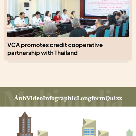
VCA promotes credit cooperative
partnership with Thailand
Ảnh
Video
Infographic
Longform
Quizz