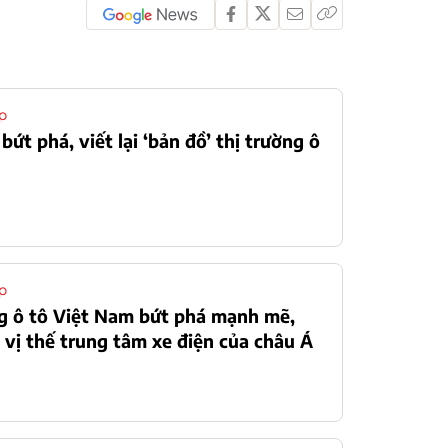
p
bứt phá, viết lại ‘bản đồ’ thị trường ô
N
p
g ô tô Việt Nam bứt phá mạnh mẽ,
 vị thế trung tâm xe điện của châu Á