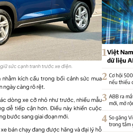
1
Việt Nam
dữ liệu A
 giữ sức cạnh tranh trước xe điện.
2
Cơ hội 500
ớn nhằm kích cầu trong bối cảnh sức mua
nếu thiếu 
ện ngày càng rõ rệt.
3
ABB ra mắt
ác dòng xe cỡ nhỏ như trước, nhiều mẫu
mới, mở rộ
g dễ tiếp cận hơn. Điều này khiến cuộc
ông bước sang giai đoạn mới.
4
So găng V
trong tầm 
ẫu xe bán chạy đang được hãng và đại lý hỗ