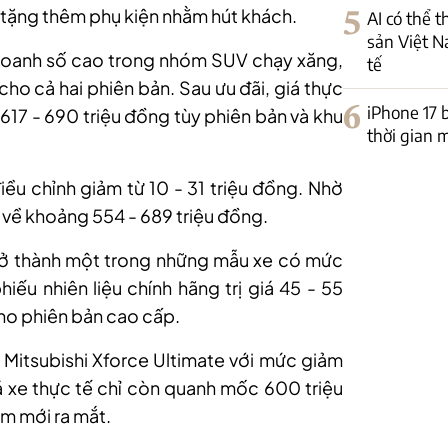
c tặng thêm phụ kiện nhằm hút khách.
5
AI có thể 
sản Việt N
doanh số cao trong nhóm SUV chạy xăng,
tế
cho cả hai phiên bản. Sau ưu đãi, giá thực
6
iPhone 17 
17 - 690 triệu đồng tùy phiên bản và khu
thời gian 
iều chỉnh giảm từ 10 - 31 triệu đồng. Nhờ
i về khoảng 554 - 689 triệu đồng.
trở thành một trong những mẫu xe có mức
iếu nhiên liệu chính hãng trị giá 45 - 55
cho phiên bản cao cấp.
n Mitsubishi Xforce Ultimate với mức giảm
iá xe thực tế chỉ còn quanh mốc 600 triệu
ểm mới ra mắt.