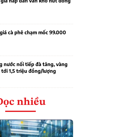
 giá hấp dẫn vẫn khó hút dòng
 giá cà phê chạm mốc 99.000
g nước nối tiếp đà tăng, vàng
tới 1,5 triệu đồng/lượng
Đọc nhiều