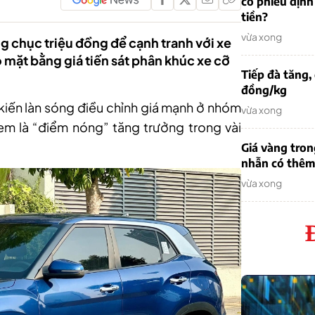
cổ phiếu định
tiền?
vừa xong
g chục triệu đồng để cạnh tranh với xe
mặt bằng giá tiến sát phân khúc xe cỡ
Tiếp đà tăng,
đồng/kg
kiến làn sóng điều chỉnh giá mạnh ở nhóm
vừa xong
m là “điểm nóng” tăng trưởng trong vài
Giá vàng tron
nhẫn có thêm 
vừa xong