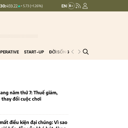
HNXINDEX:
292.69
UPCOMINDEX:
+ 5.73 (+1.26%)
0.5 (0.17%)
PERATIVE
START-UP
ĐỜI SỐNG
PODCAST
VNCOOP
ang năm thứ 7: Thuế giảm,
thay đổi cuộc chơi
mất điều kiện đại chúng: Vì sao