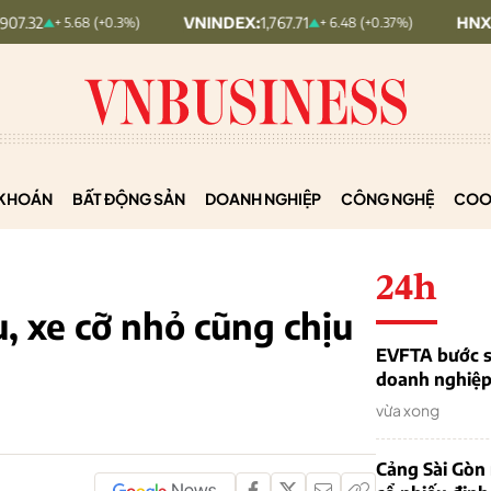
VNINDEX:
1,767.71
HNX30:
459.22
+ 5.68 (+0.3%)
+ 6.48 (+0.37%)
KHOÁN
BẤT ĐỘNG SẢN
DOANH NGHIỆP
CÔNG NGHỆ
COO
24h
, xe cỡ nhỏ cũng chịu
EVFTA bước s
doanh nghiệp 
vừa xong
Cảng Sài Gòn 