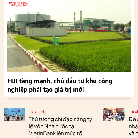
FDI tăng mạnh, chủ đầu tư khu công
nghiệp phải tạo giá trị mới
Tài chính
Tài c
Thủ tướng chỉ đạo nâng tỷ
Đề 
lệ vốn Nhà nước tại
nhậ
VietinBank lên mức tối
và 