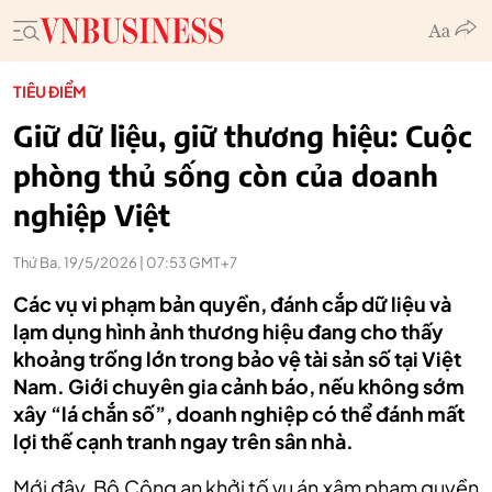
TIÊU ĐIỂM
Giữ dữ liệu, giữ thương hiệu: Cuộc
phòng thủ sống còn của doanh
nghiệp Việt
Thứ Ba, 19/5/2026 | 07:53 GMT+7
Các vụ vi phạm bản quyền, đánh cắp dữ liệu và
lạm dụng hình ảnh thương hiệu đang cho thấy
khoảng trống lớn trong bảo vệ tài sản số tại Việt
Nam. Giới chuyên gia cảnh báo, nếu không sớm
xây “lá chắn số”, doanh nghiệp có thể đánh mất
lợi thế cạnh tranh ngay trên sân nhà.
Mới đây, Bộ Công an khởi tố vụ án xâm phạm quyền