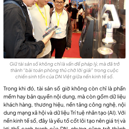
Giữ tài sản số không chỉ là vấn đề pháp lý, mà đã trở
thành “bài toán phòng thủ chờ lời giải” trong cuộc
chiến sinh tồn của DN Việt giữa nền kinh tế số.
Trong khi đó, tài sản số giờ không còn chỉ là phần
mềm hay bản quyền nội dung, mà còn gồm dữ liệu
khách hàng, thương hiệu, nền tảng công nghệ, nội
dung mạng xã hội và dữ liệu Trí tuệ nhân tạo (AI). Với
nền kinh tế số, đây là yếu tố cốt lõi tạo nên giá trị và
lợi thế cạnh tranh của DN, nhưng cũng trở thành