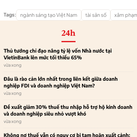
Tags:
ngành sáng tạo Việt Nam
tài sản số
xâm phạm 
24h
Thủ tướng chỉ đạo nâng tỷ lệ vốn Nhà nước tại
VietinBank lên mức tối thiểu 65%
vừa xong
Đâu là rào cản lớn nhất trong liên kết giữa doanh
nghiệp FDI và doanh nghiệp Việt Nam?
vừa xong
Đề xuất giảm 30% thuế thu nhập hỗ trợ hộ kinh doanh
và doanh nghiệp siêu nhỏ vượt khó
vừa xong
Không nợ thuế vẫn có nguy cơ bị tạm hoãn xuất cảnh: