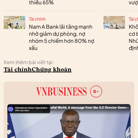
thiểu 65%
vượ
Tài chính
Tài c
Nam A Bank lãi tăng mạnh
Khô
nhờ giảm dự phòng, nợ
cơ 
nhóm 5 chiếm hơn 80% nợ
Nhữ
xấu
địn
Xem thêm bài viết tại:
Tài chính
Chứng khoán