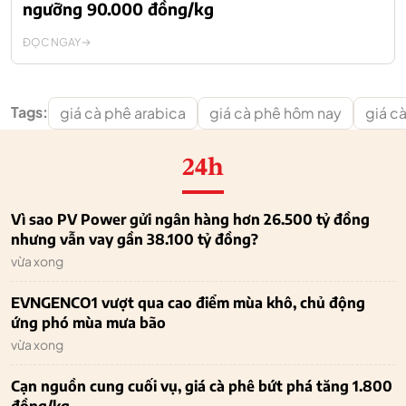
ngưỡng 90.000 đồng/kg
ĐỌC NGAY
Tags:
giá cà phê arabica
giá cà phê hôm nay
giá c
24h
Vì sao PV Power gửi ngân hàng hơn 26.500 tỷ đồng
nhưng vẫn vay gần 38.100 tỷ đồng?
vừa xong
EVNGENCO1 vượt qua cao điểm mùa khô, chủ động
ứng phó mùa mưa bão
vừa xong
Cạn nguồn cung cuối vụ, giá cà phê bứt phá tăng 1.800
đồng/kg