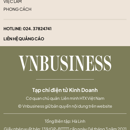
VIỆC LÀM
PHONG CÁCH
HOTLINE:
024. 37824741
LIÊN HỆ QUẢNG CÁO
Tạp chí điện tử Kinh Doanh
Cơ quan chủ quản: Liên minh HTX Việt Nam
© Vnbusiness giữ bản quyền nội dung trên website
Tổng Biên tập: Hà Linh
Giấy phép xuất bản: 139/GP-BTTTT cấp ngày 04 tháng 3 năm 2021