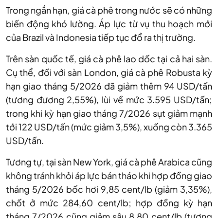
Trong ngắn hạn, giá cà phê trong nước sẽ có những
biến động khó lường. Áp lực từ vụ thu hoạch mới
của Brazil và Indonesia tiếp tục đổ ra thị trường.
Trên sàn quốc tế, giá cà phê lao dốc tại cả hai sàn.
Cụ thể, đối với
sàn
London, giá cà phê Robusta kỳ
hạn giao tháng 5/2026 đã giảm thêm 94 USD/tấn
(tương đương 2,55%), lùi về mức 3.595 USD/tấn;
trong khi kỳ hạn giao tháng 7/2026 sụt giảm mạnh
tới 122 USD/tấn (mức giảm 3,5%), xuống còn 3.365
USD/tấn.
Tương tự, tại sàn New York, giá cà phê Arabica cũng
không tránh khỏi áp lực bán tháo khi hợp đồng giao
tháng 5/2026 bốc hơi 9,85 cent/lb (giảm 3,35%),
chốt ở mức 284,60 cent/lb; hợp đồng kỳ hạn
tháng 7/2026 cũng giảm sâu 8,80 cent/lb (tương