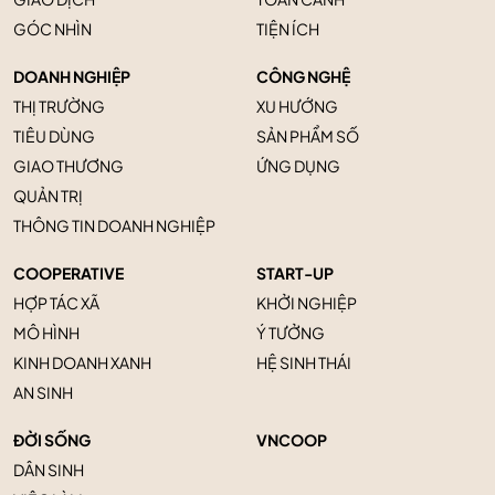
GÓC NHÌN
TIỆN ÍCH
DOANH NGHIỆP
CÔNG NGHỆ
THỊ TRƯỜNG
XU HƯỚNG
TIÊU DÙNG
SẢN PHẨM SỐ
GIAO THƯƠNG
ỨNG DỤNG
QUẢN TRỊ
THÔNG TIN DOANH NGHIỆP
COOPERATIVE
START-UP
HỢP TÁC XÃ
KHỞI NGHIỆP
MÔ HÌNH
Ý TƯỞNG
KINH DOANH XANH
HỆ SINH THÁI
AN SINH
ĐỜI SỐNG
VNCOOP
DÂN SINH