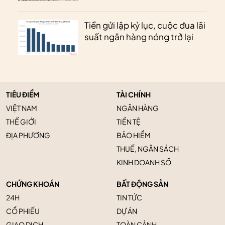
Tiền gửi lập kỷ lục, cuộc đua lãi
suất ngân hàng nóng trở lại
TIÊU ĐIỂM
TÀI CHÍNH
VIỆT NAM
NGÂN HÀNG
THẾ GIỚI
TIỀN TỆ
ĐỊA PHƯƠNG
BẢO HIỂM
THUẾ, NGÂN SÁCH
KINH DOANH SỐ
CHỨNG KHOÁN
BẤT ĐỘNG SẢN
24H
TIN TỨC
CỔ PHIẾU
DỰ ÁN
GIAO DỊCH
TOÀN CẢNH