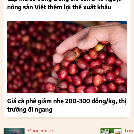
nông sản Việt thêm lợi thế xuất khẩu
Giá cà phê giảm nhẹ 200-300 đồng/kg, thị
trường đi ngang
Cooperative
Lon