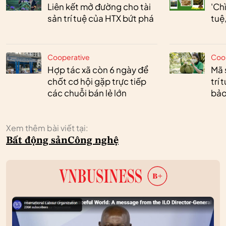
Liên kết mở đường cho tài
'Chì
sản trí tuệ của HTX bứt phá
tuệ
Cooperative
Coo
Hợp tác xã còn 6 ngày để
Mã 
chốt cơ hội gặp trực tiếp
trí
các chuỗi bán lẻ lớn
bảo
Xem thêm bài viết tại:
Bất động sản
Công nghệ