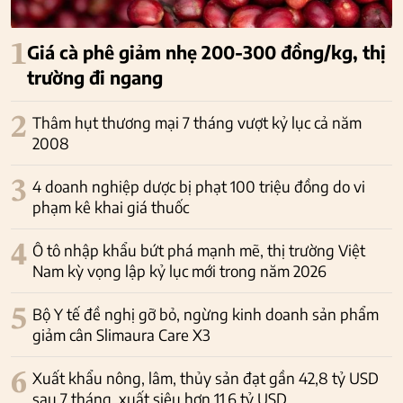
1
Giá cà phê giảm nhẹ 200-300 đồng/kg, thị
trường đi ngang
2
Thâm hụt thương mại 7 tháng vượt kỷ lục cả năm
2008
3
4 doanh nghiệp dược bị phạt 100 triệu đồng do vi
phạm kê khai giá thuốc
4
Ô tô nhập khẩu bứt phá mạnh mẽ, thị trường Việt
Nam kỳ vọng lập kỷ lục mới trong năm 2026
5
Bộ Y tế đề nghị gỡ bỏ, ngừng kinh doanh sản phẩm
giảm cân Slimaura Care X3
6
Xuất khẩu nông, lâm, thủy sản đạt gần 42,8 tỷ USD
sau 7 tháng, xuất siêu hơn 11,6 tỷ USD