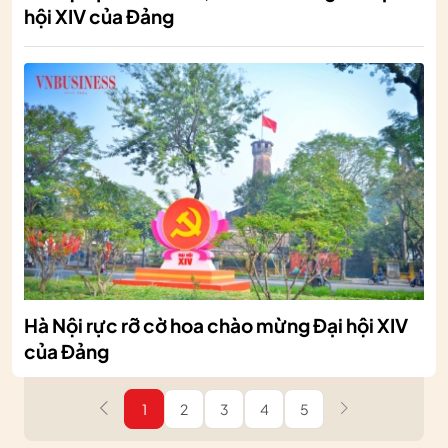
hội XIV của Đảng
Hà Nội rực rỡ cờ hoa chào mừng Đại hội XIV
của Đảng
1
2
3
4
5