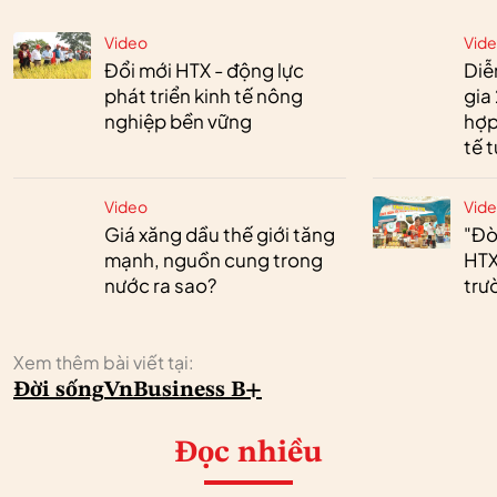
Video
Vid
Đổi mới HTX - động lực
Diễ
phát triển kinh tế nông
gia
nghiệp bền vững
hợp
tế 
Video
Vid
Giá xăng dầu thế giới tăng
"Đò
mạnh, nguồn cung trong
HTX
nước ra sao?
trư
Xem thêm bài viết tại:
Đời sống
VnBusiness B+
Đọc nhiều