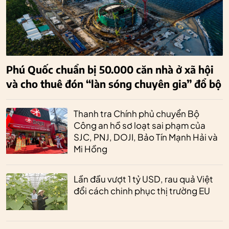
Phú Quốc chuẩn bị 50.000 căn nhà ở xã hội
và cho thuê đón “làn sóng chuyên gia” đổ bộ
Thanh tra Chính phủ chuyển Bộ
Công an hồ sơ loạt sai phạm của
SJC, PNJ, DOJI, Bảo Tín Mạnh Hải và
Mi Hồng
Lần đầu vượt 1 tỷ USD, rau quả Việt
đổi cách chinh phục thị trường EU