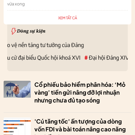
vừa xong
XEM TẤT CẢ
Dòng sự kiện
ệ nền tảng tư tưởng của Đảng
ử đại biểu Quốc hội khoá XVI
#
Đại hội Đảng XIV
ội Liên minh HTX Việt Nam nhiệm kỳ 2026-2031
 HTX 2023
#
Tiết kiệm năng lượng
Cổ phiếu bảo hiểm phân hóa: ‘Mỏ
vàng’ tiền gửi nâng đỡ lợi nhuận
nhưng chưa đủ tạo sóng
'Cú tăng tốc' ấn tượng của dòng
vốn FDI và bài toán nâng cao năng