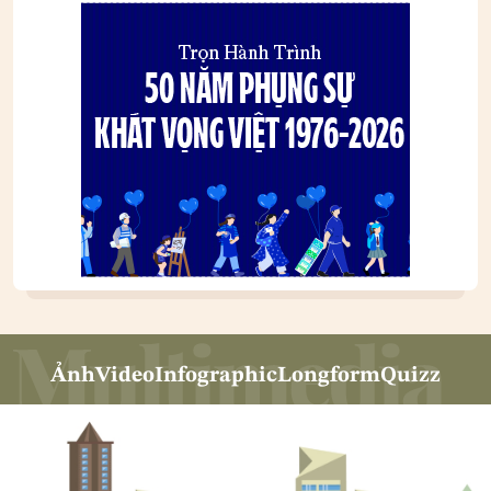
Ảnh
Video
Infographic
Longform
Quizz