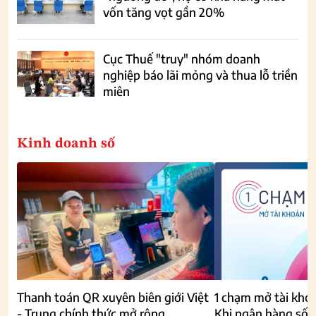
vốn tăng vọt gần 20%
Cục Thuế "truy" nhóm doanh
nghiệp báo lãi mỏng và thua lỗ triền
miên
Kinh doanh số
Thanh toán QR xuyên biên giới Việt
1 chạm mở tài kho
- Trung chính thức mở rộng
Khi ngân hàng số 