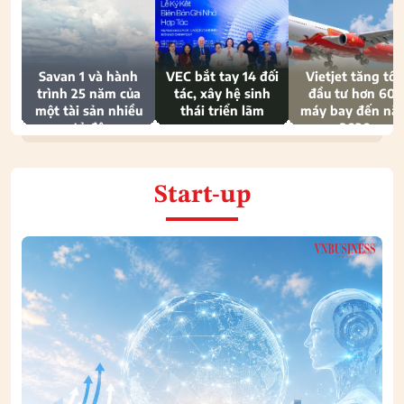
Savan 1 và hành
VEC bắt tay 14 đối
Vietjet tăng tốc
trình 25 năm của
tác, xây hệ sinh
đầu tư hơn 600
một tài sản nhiều
thái triển lãm
máy bay đến nă
tỷ đô
2030
Start-up