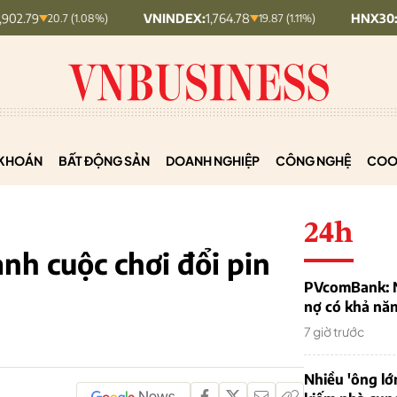
VNINDEX:
1,764.78
HNX30:
453.19
20.7 (1.08%)
19.87 (1.11%)
KHOÁN
BẤT ĐỘNG SẢN
DOANH NGHIỆP
CÔNG NGHỆ
COO
24h
anh cuộc chơi đổi pin
PVcomBank: Nh
nợ có khả nă
7 giờ trước
Nhiều 'ông lớ