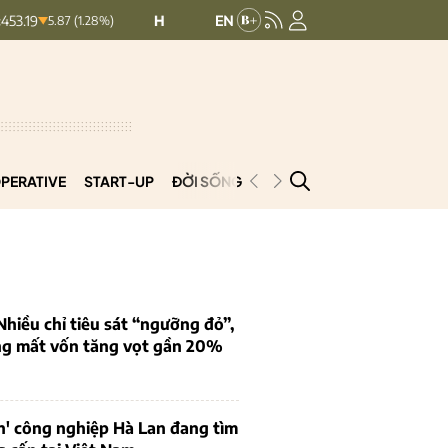
HNXINDEX:
292.64
UPCOMINDEX:
127.
5.87 (1.28%)
8.56 (2.84%)
PERATIVE
START-UP
ĐỜI SỐNG
PODCAST
VNCOOP
iều chỉ tiêu sát “ngưỡng đỏ”,
ng mất vốn tăng vọt gần 20%
n' công nghiệp Hà Lan đang tìm