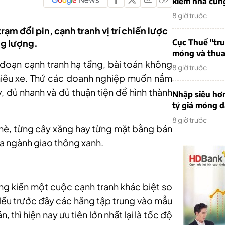
kiếm nhà cung
8 giờ trước
ạm đổi pin, cạnh tranh vị trí chiến lược
ng lượng.
Cục Thuế "tr
mỏng và thua 
i đoạn cạnh tranh hạ tầng, bài toán không
8 giờ trước
iêu xe. Thứ các doanh nghiệp muốn nắm
y, đủ nhanh và đủ thuận tiện để hình thành
Nhập siêu hơ
tỷ giá mỏng 
8 giờ trước
hè, từng cây xăng hay từng mặt bằng bán
ủa ngành giao thông xanh.
ng kiến một cuộc cạnh tranh khác biệt so
Nếu trước đây các hãng tập trung vào mẫu
thì hiện nay ưu tiên lớn nhất lại là tốc độ