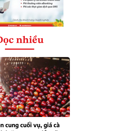
Đọc nhiều
n cung cuối vụ, giá cà