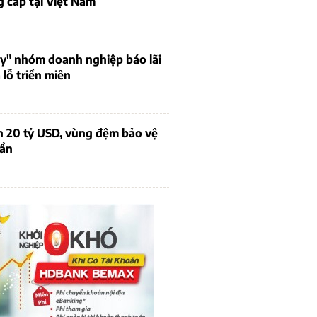
 cấp tại Việt Nam
uy" nhóm doanh nghiệp báo lãi
lỗ triền miên
n 20 tỷ USD, vùng đệm bảo vệ
dần