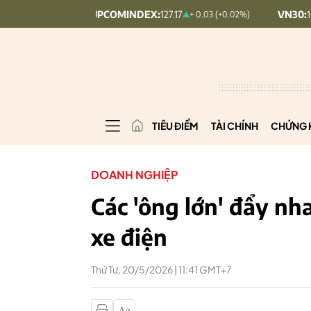
UPCOMINDEX:
127.17
VN30:
1,902.79
2.84%)
+ 0.03 (+0.02%)
TIÊU ĐIỂM
TÀI CHÍNH
CHỨNG 
DOANH NGHIỆP
Các 'ông lớn' đẩy nh
xe điện
Thứ Tư, 20/5/2026 | 11:41 GMT+7