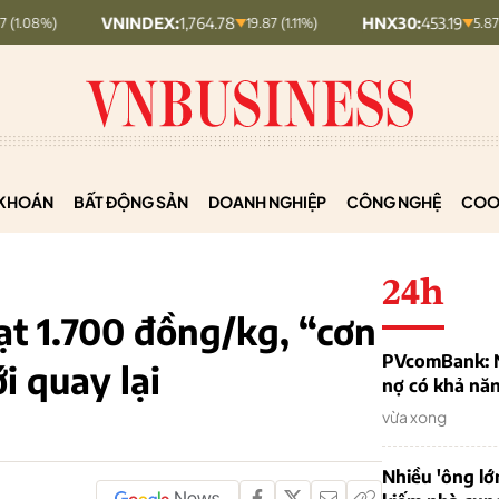
VNINDEX:
1,764.78
HNX30:
453.19
19.87 (1.11%)
5.87 (1.28%)
KHOÁN
BẤT ĐỘNG SẢN
DOANH NGHIỆP
CÔNG NGHỆ
COO
24h
ạt 1.700 đồng/kg, “cơn
PVcomBank: Nh
i quay lại
nợ có khả nă
vừa xong
Nhiều 'ông lớ