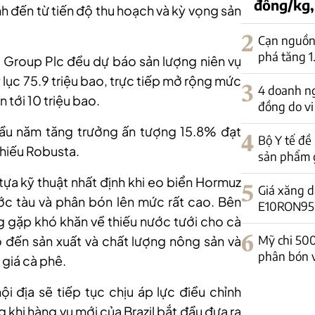
đồng/kg,
 đến từ tiến độ thu hoạch và kỳ vọng sản
2
Cạn nguồn 
phá tăng 
 Group Plc đều dự báo sản lượng niên vụ
lục 75.9 triệu bao, trực tiếp mở rộng mức
3
4 doanh ng
 tới 10 triệu bao.
đồng do vi
đầu năm tăng trưởng ấn tượng 15.8% đạt
4
Bộ Y tế đề
thiếu Robusta.
sản phẩm 
tựa kỹ thuật nhất định khi eo biển Hormuz
5
Giá xăng d
ớc tàu và phân bón lên mức rất cao. Bên
E10RON95-II
 gặp khó khăn về thiếu nước tưới cho cà
6
Mỹ chi 50
 đến sản xuất và chất lượng nông sản và
phân bón 
giá cà phê.
i địa sẽ tiếp tục chịu áp lực điều chỉnh
hi hàng vụ mới của Brazil bắt đầu đưa ra