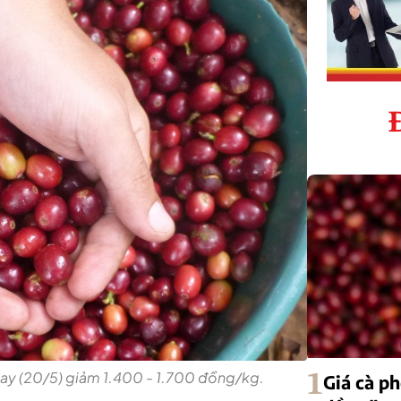
nay (20/5) giảm 1.400 - 1.700 đồng/kg.
1
Giá cà p