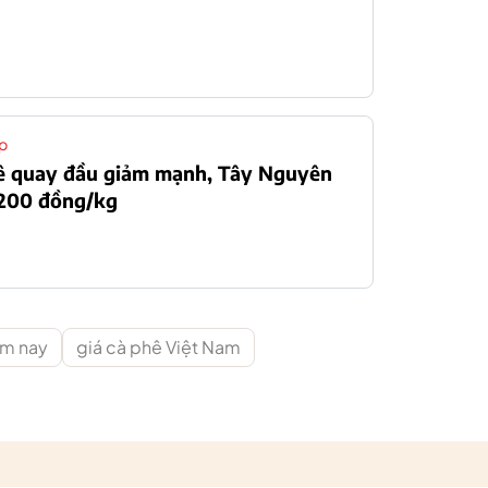
p
hê quay đầu giảm mạnh, Tây Nguyên
.200 đồng/kg
ôm nay
giá cà phê Việt Nam