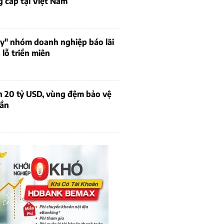
 cấp tại Việt Nam
uy" nhóm doanh nghiệp báo lãi
lỗ triền miên
n 20 tỷ USD, vùng đệm bảo vệ
dần