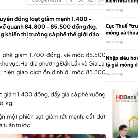
kiếm nhà cung
vừa xong
guyên đồng loạt giảm mạnh 1.400 -
i về quanh 84.800 - 85.500 đồng/kg.
Cục Thuế "tr
mỏng và thua 
ng khiến thị trường cà phê thế giới đảo
vừa xong
 cà phê giảm 1.700 đồng, về mốc 85.500
Nhập siêu hơ
 khu vực.Hai địa phương Đắk Lắk và Gia Lai
tỷ giá mỏng 
, hiện giao dịch ổn định ở mốc 85.300
vừa xong
 giảm 1.400 đồng, đẩy giá cà phê xuống
ỗi kg.
ận một phiên sụt giảm rất mạnh, cắt đứt
a tuần trước.