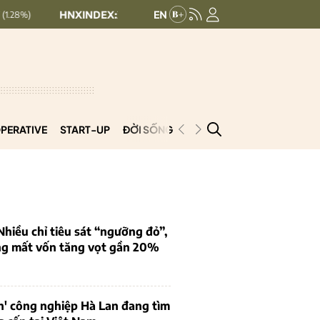
HNXINDEX:
292.64
UPCOMINDEX:
127.17
8.56 (2.84%)
+ 0.03 (+
PERATIVE
START-UP
ĐỜI SỐNG
PODCAST
VNCOOP
iều chỉ tiêu sát “ngưỡng đỏ”,
ng mất vốn tăng vọt gần 20%
n' công nghiệp Hà Lan đang tìm