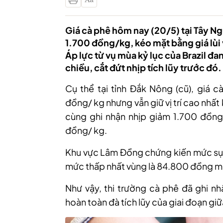
Giá cà phê hôm nay (20/5) tại Tây N
1.700 đồng/kg, kéo mặt bằng giá lù
Áp lực từ vụ mùa kỷ lục của Brazil đa
chiều, cắt đứt nhịp tích lũy trước đó.
Cụ thể tại tỉnh Đắk Nông (cũ), giá
đồng/ kg nhưng vẫn giữ vị trí cao nhất
cùng ghi nhận nhịp giảm 1.700 đồng
đồng/ kg.
Khu vực Lâm Đồng chứng kiến mức sụt
mức thấp nhất vùng là 84.800 đồng m
Như vậy, thi trường cà phê đã ghi nh
hoàn toàn đà tích lũy của giai đoạn giữ