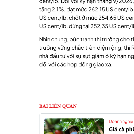
cent/lb. Đối với kỳ hạn tháng 9/2026
tăng 2,1%, đạt mức 262,15 US cent/lb
US cent/lb, chốt ở mức 254,65 US cen
US cent/lb, dừng tại 252,35 US cent/l
Nhìn chung, bức tranh thị trường cho t
trưởng vững chắc trên diện rộng, thì 
nhà đầu tư với sự sụt giảm ở kỳ hạn ng
đối với các hợp đồng giao xa.
BÀI LIÊN QUAN
Doanh nghiệ
Giá cà p