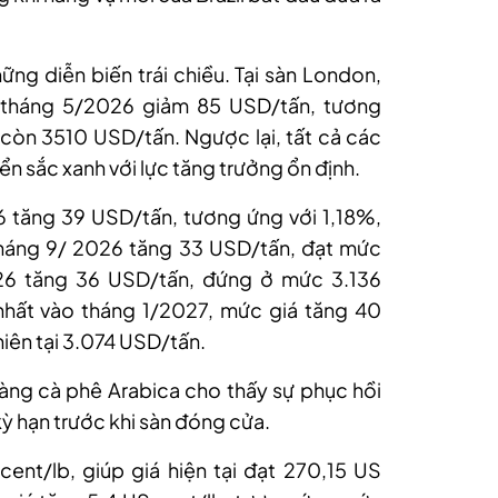
hững diễn biến trái chiều. Tại sàn London,
 tháng 5/2026 giảm 85 USD/tấn, tương
còn 3510 USD/tấn. Ngược lại, tất cả các
n sắc xanh với lực tăng trưởng ổn định.
 tăng 39 USD/tấn, tương ứng với 1,18%,
háng 9/ 2026 tăng 33 USD/tấn, đạt mức
26 tăng 36 USD/tấn, đứng ở mức 3.136
nhất vào tháng 1/2027, mức giá tăng 40
iên tại 3.074 USD/tấn.
hàng cà phê Arabica cho thấy sự phục hồi
ỳ hạn trước khi sàn đóng cửa.
ent/lb, giúp giá hiện tại đạt 270,15 US