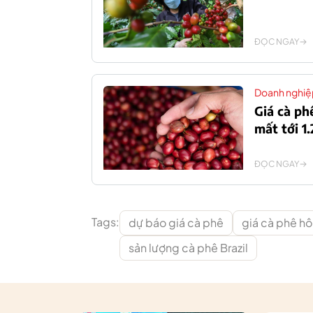
ĐỌC NGAY
Doanh nghiệ
Giá cà p
mất tới 1
ĐỌC NGAY
Tags:
dự báo giá cà phê
giá cà phê h
sản lượng cà phê Brazil