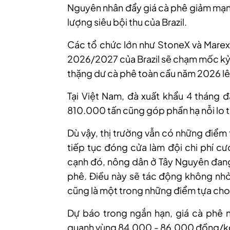
Nguyên nhân đẩy giá cà phê giảm mạnh
lượng siêu bội thu của Brazil.
Các tổ chức lớn như StoneX và Marex
2026/2027 của Brazil sẽ chạm mốc kỷ 
thặng dư cà phê toàn cầu năm 2026 lên
Tại Việt Nam, đà xuất khẩu 4 tháng 
810.000 tấn cũng góp phần hạ nỗi lo 
Dù vậy, thị trường vẫn có những điểm 
tiếp tục đóng cửa làm đội chi phí cư
cạnh đó, nông dân ở Tây Nguyên đang
phê. Điều này sẽ tác động không nhỏ
cũng là một trong những điểm tựa cho 
Dự báo trong ngắn hạn, giá cà phê nộ
quanh vùng 84.000 - 86.000 đồng/kg k