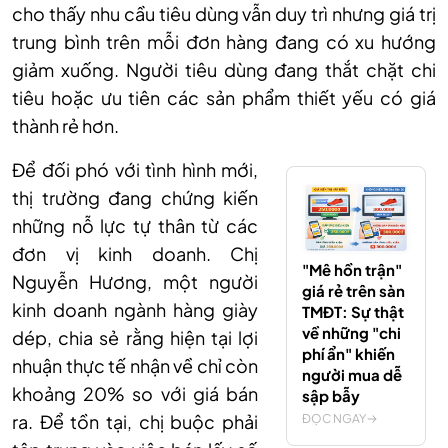
cho thấy nhu cầu tiêu dùng vẫn duy trì nhưng giá trị
trung bình trên mỗi đơn hàng đang có xu hướng
giảm xuống. Người tiêu dùng đang thắt chặt chi
tiêu hoặc ưu tiên các sản phẩm thiết yếu có giá
thành rẻ hơn.
Để đối phó với tình hình mới,
thị trường đang chứng kiến
những nỗ lực tự thân từ các
đơn vị kinh doanh. Chị
"Mê hồn trận"
Nguyễn Hương, một người
giá rẻ trên sàn
kinh doanh ngành hàng giày
TMĐT: Sự thật
về những "chi
dép, chia sẻ rằng hiện tại lợi
phí ẩn" khiến
nhuận thực tế nhận về chỉ còn
người mua dễ
khoảng 20% so với giá bán
sập bẫy
ra. Để tồn tại, chị buộc phải
ĐỌC NGAY