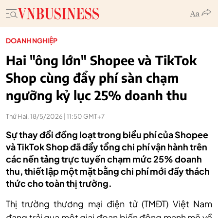
DOANH NGHIỆP
Hai "ông lớn" Shopee và TikTok
Shop cùng đẩy phí sàn chạm
ngưỡng kỷ lục 25% doanh thu
Thứ Hai, 18/5/2026 | 11:50 GMT+7
Sự thay đổi đồng loạt trong biểu phí của Shopee
và TikTok Shop đã đẩy tổng chi phí vận hành trên
các nền tảng trực tuyến chạm mức 25% doanh
thu, thiết lập một mặt bằng chi phí mới đầy thách
thức cho toàn thị trường.
Thị trường thương mại điện tử (TMĐT) Việt Nam
đang trải qua một giai đoạn biến động mạnh mẽ về