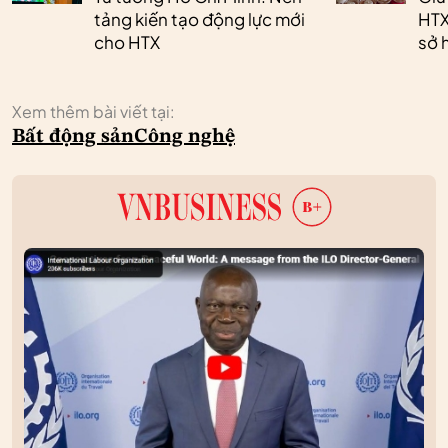
tảng kiến tạo động lực mới
HTX
cho HTX
sở h
Xem thêm bài viết tại:
Bất động sản
Công nghệ