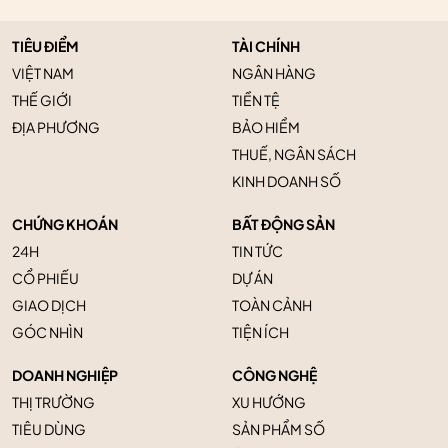
TIÊU ĐIỂM
TÀI CHÍNH
VIỆT NAM
NGÂN HÀNG
THẾ GIỚI
TIỀN TỆ
ĐỊA PHƯƠNG
BẢO HIỂM
THUẾ, NGÂN SÁCH
KINH DOANH SỐ
CHỨNG KHOÁN
BẤT ĐỘNG SẢN
24H
TIN TỨC
CỔ PHIẾU
DỰ ÁN
GIAO DỊCH
TOÀN CẢNH
GÓC NHÌN
TIỆN ÍCH
DOANH NGHIỆP
CÔNG NGHỆ
THỊ TRƯỜNG
XU HƯỚNG
TIÊU DÙNG
SẢN PHẨM SỐ