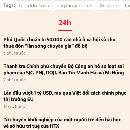
Tags:
biên lợi nhuận
chi phí giao dịch
Shopee
tă
24h
Phú Quốc chuẩn bị 50.000 căn nhà ở xã hội và cho
thuê đón “làn sóng chuyên gia” đổ bộ
6 phút trước
Thanh tra Chính phủ chuyển Bộ Công an hồ sơ loạt sai
phạm của SJC, PNJ, DOJI, Bảo Tín Mạnh Hải và Mi Hồng
7 phút trước
Lần đầu vượt 1 tỷ USD, rau quả Việt đổi cách chinh phục
thị trường EU
14 giờ trước
Từ chuyện khởi nghiệp của một người trẻ đến bài học
về sở hữu trí tuệ của HTX