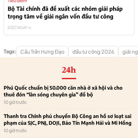
Tiêu điểm
Bộ Tài chính đã đề xuất các nhóm giải pháp
trọng tâm về giải ngân vốn đầu tư công
ĐỌC NGAY
Tags:
Cầu Trần Hưng Đạo
đầu tư công 2026
giải n
24h
Phú Quốc chuẩn bị 50.000 căn nhà ở xã hội và cho
thuê đón “làn sóng chuyên gia” đổ bộ
10 giờ trước
Thanh tra Chính phủ chuyển Bộ Công an hồ sơ loạt sai
phạm của SJC, PNJ, DOJI, Bảo Tín Mạnh Hải và Mi Hồng
10 giờ trước