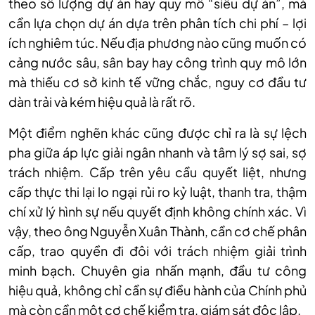
theo số lượng dự án hay quy mô “siêu dự án”, mà
cần lựa chọn dự án dựa trên phân tích chi phí – lợi
ích nghiêm túc. Nếu địa phương nào cũng muốn có
cảng nước sâu, sân bay hay công trình quy mô lớn
mà thiếu cơ sở kinh tế vững chắc, nguy cơ đầu tư
dàn trải và kém hiệu quả là rất rõ.
Một điểm nghẽn khác cũng được chỉ ra là sự lệch
pha giữa áp lực giải ngân nhanh và tâm lý sợ sai, sợ
trách nhiệm. Cấp trên yêu cầu quyết liệt, nhưng
cấp thực thi lại lo ngại rủi ro kỷ luật, thanh tra, thậm
chí xử lý hình sự nếu quyết định không chính xác. Vì
vậy, theo ông Nguyễn Xuân Thành, cần cơ chế phân
cấp, trao quyền đi đôi với trách nhiệm giải trình
minh bạch. Chuyên gia nhấn mạnh, đầu tư công
hiệu quả, không chỉ cần sự điều hành của Chính phủ
mà còn cần một cơ chế kiểm tra, giám sát độc lập.