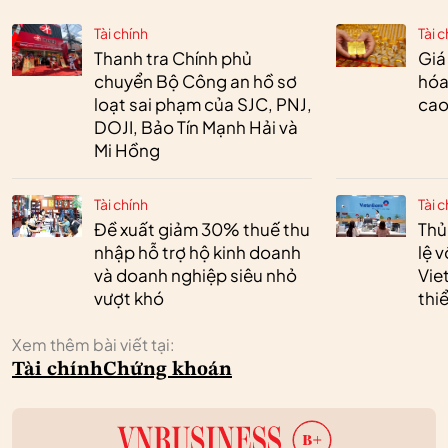
Tài chính
Tài c
Thanh tra Chính phủ
Giá
chuyển Bộ Công an hồ sơ
hóa
loạt sai phạm của SJC, PNJ,
cao
DOJI, Bảo Tín Mạnh Hải và
Mi Hồng
Tài chính
Tài c
Đề xuất giảm 30% thuế thu
Thủ
nhập hỗ trợ hộ kinh doanh
lệ 
và doanh nghiệp siêu nhỏ
Vie
vượt khó
thi
Xem thêm bài viết tại:
Tài chính
Chứng khoán