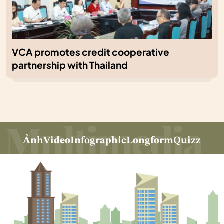
VCA promotes credit cooperative
partnership with Thailand
Ảnh
Video
Infographic
Longform
Quizz