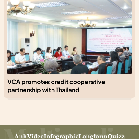
VCA promotes credit cooperative
partnership with Thailand
Ảnh
Video
Infographic
Longform
Quizz