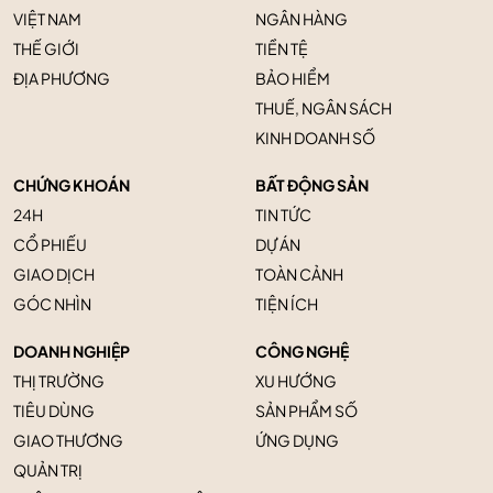
VIỆT NAM
NGÂN HÀNG
THẾ GIỚI
TIỀN TỆ
ĐỊA PHƯƠNG
BẢO HIỂM
THUẾ, NGÂN SÁCH
KINH DOANH SỐ
CHỨNG KHOÁN
BẤT ĐỘNG SẢN
24H
TIN TỨC
CỔ PHIẾU
DỰ ÁN
GIAO DỊCH
TOÀN CẢNH
GÓC NHÌN
TIỆN ÍCH
DOANH NGHIỆP
CÔNG NGHỆ
THỊ TRƯỜNG
XU HƯỚNG
TIÊU DÙNG
SẢN PHẨM SỐ
GIAO THƯƠNG
ỨNG DỤNG
QUẢN TRỊ