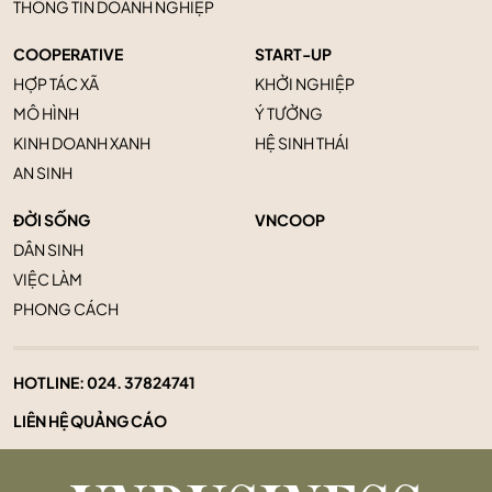
THÔNG TIN DOANH NGHIỆP
COOPERATIVE
START-UP
HỢP TÁC XÃ
KHỞI NGHIỆP
MÔ HÌNH
Ý TƯỞNG
KINH DOANH XANH
HỆ SINH THÁI
AN SINH
ĐỜI SỐNG
VNCOOP
DÂN SINH
VIỆC LÀM
PHONG CÁCH
HOTLINE:
024. 37824741
LIÊN HỆ QUẢNG CÁO