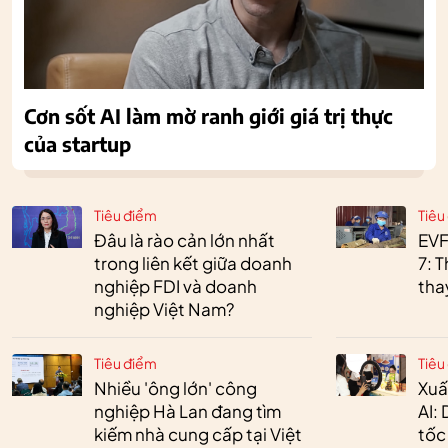
Cơn sốt AI làm mờ ranh giới giá trị thực
của startup
Tiêu điểm
Tiêu
Đâu là rào cản lớn nhất
EVF
trong liên kết giữa doanh
7: 
nghiệp FDI và doanh
tha
nghiệp Việt Nam?
Tiêu điểm
Tiêu
Nhiều 'ông lớn' công
Xuấ
nghiệp Hà Lan đang tìm
AI:
kiếm nhà cung cấp tại Việt
tốc