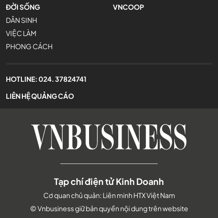
ĐỜI SỐNG
VNCOOP
DÂN SINH
VIỆC LÀM
PHONG CÁCH
HOTLINE:
024. 37824741
LIÊN HỆ QUẢNG CÁO
Tạp chí điện tử Kinh Doanh
Cơ quan chủ quản: Liên minh HTX Việt Nam
© Vnbusiness giữ bản quyền nội dung trên website