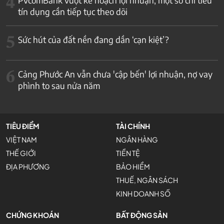
4
tín dụng cần tiếp tục theo dõi
5
Sức hút của đất nền đang dần ‘cạn kiệt’?
6
Cảng Phước An vẫn chưa 'cập bến' lợi nhuận, nợ vay
phình to sau nửa năm
TIÊU ĐIỂM
TÀI CHÍNH
VIỆT NAM
NGÂN HÀNG
THẾ GIỚI
TIỀN TỆ
ĐỊA PHƯƠNG
BẢO HIỂM
THUẾ, NGÂN SÁCH
KINH DOANH SỐ
CHỨNG KHOÁN
BẤT ĐỘNG SẢN