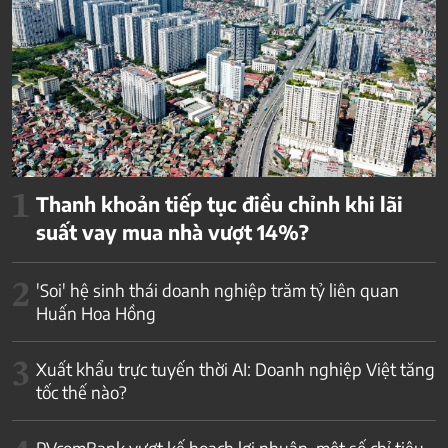
1
Thanh khoản tiếp tục điều chỉnh khi lãi
suất vay mua nhà vượt 14%?
2
'Soi' hệ sinh thái doanh nghiệp trăm tỷ liên quan
Huấn Hoa Hồng
3
Xuất khẩu trực tuyến thời AI: Doanh nghiệp Việt tăng
tốc thế nào?
PVcomBank vượt kế hoạch lợi nhuận, một số chỉ tiêu