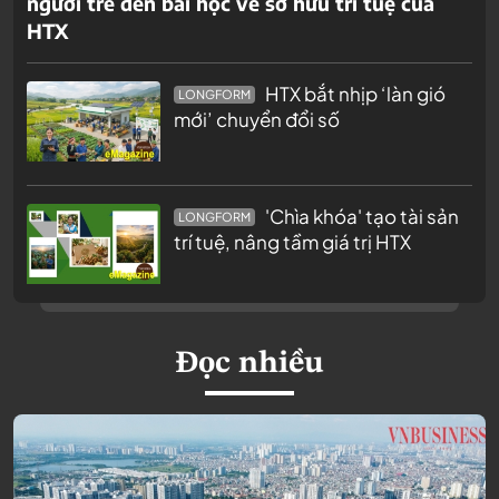
người trẻ đến bài học về sở hữu trí tuệ của
HTX
HTX bắt nhịp ‘làn gió
LONGFORM
mới’ chuyển đổi số
'Chìa khóa' tạo tài sản
LONGFORM
trí tuệ, nâng tầm giá trị HTX
Đọc nhiều