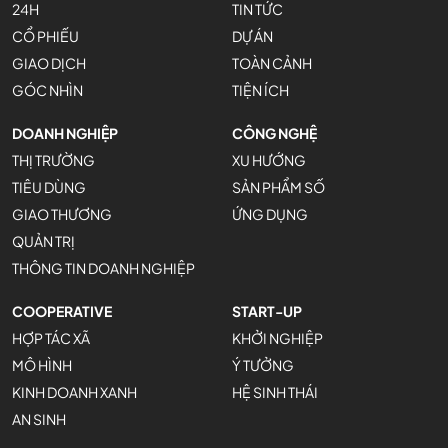
24H
TIN TỨC
CỔ PHIẾU
DỰ ÁN
GIAO DỊCH
TOÀN CẢNH
GÓC NHÌN
TIỆN ÍCH
DOANH NGHIỆP
CÔNG NGHỆ
THỊ TRƯỜNG
XU HƯỚNG
TIÊU DÙNG
SẢN PHẨM SỐ
GIAO THƯƠNG
ỨNG DỤNG
QUẢN TRỊ
THÔNG TIN DOANH NGHIỆP
COOPERATIVE
START-UP
HỢP TÁC XÃ
KHỞI NGHIỆP
MÔ HÌNH
Ý TƯỞNG
KINH DOANH XANH
HỆ SINH THÁI
AN SINH