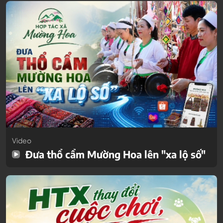
Video
Đưa thổ cẩm Mường Hoa lên "xa lộ số"