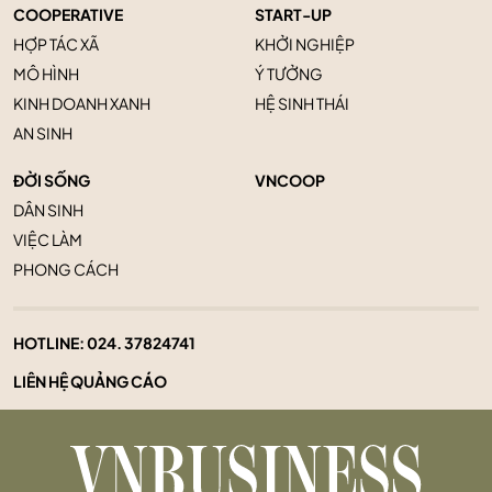
COOPERATIVE
START-UP
HỢP TÁC XÃ
KHỞI NGHIỆP
MÔ HÌNH
Ý TƯỞNG
KINH DOANH XANH
HỆ SINH THÁI
AN SINH
ĐỜI SỐNG
VNCOOP
DÂN SINH
VIỆC LÀM
PHONG CÁCH
HOTLINE:
024. 37824741
LIÊN HỆ QUẢNG CÁO