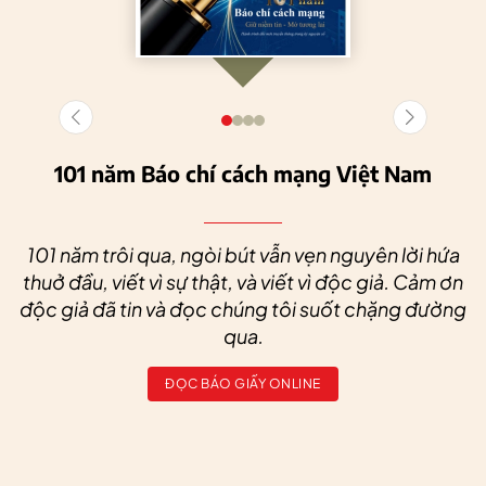
101 năm Báo chí cách mạng Việt Nam
101 năm trôi qua, ngòi bút vẫn vẹn nguyên lời hứa
thuở đầu, viết vì sự thật, và viết vì độc giả. Cảm ơn
độc giả đã tin và đọc chúng tôi suốt chặng đường
qua.
ĐỌC BÁO GIẤY ONLINE