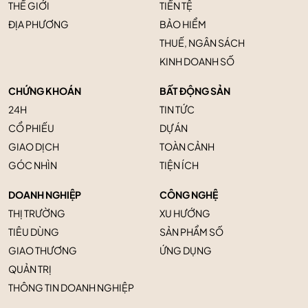
THẾ GIỚI
TIỀN TỆ
ĐỊA PHƯƠNG
BẢO HIỂM
THUẾ, NGÂN SÁCH
KINH DOANH SỐ
CHỨNG KHOÁN
BẤT ĐỘNG SẢN
24H
TIN TỨC
CỔ PHIẾU
DỰ ÁN
GIAO DỊCH
TOÀN CẢNH
GÓC NHÌN
TIỆN ÍCH
DOANH NGHIỆP
CÔNG NGHỆ
THỊ TRƯỜNG
XU HƯỚNG
TIÊU DÙNG
SẢN PHẨM SỐ
GIAO THƯƠNG
ỨNG DỤNG
QUẢN TRỊ
THÔNG TIN DOANH NGHIỆP