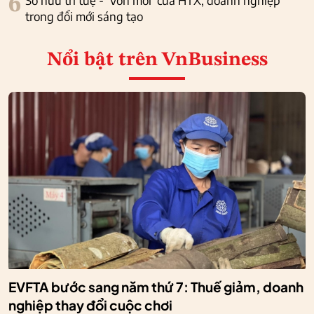
6
Sở hữu trí tuệ - 'Vốn mới' của HTX, doanh nghiệp
trong đổi mới sáng tạo
Nổi bật
trên VnBusiness
EVFTA bước sang năm thứ 7: Thuế giảm, doanh
nghiệp thay đổi cuộc chơi