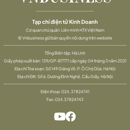
Tạp chí điện tử Kinh Doanh
Cơ quan chủ quản: Liên minh HTX Việt Nam
© Vnbusiness giữ bản quyền nội dung trên website
Tổng Biên tập: Hà Linh
Giấy phép xuất bản: 139/GP-BTTTT cấp ngày 04 tháng 3 năm 2021
Địa chỉ Tòa soạn: Số 149 Giảng Võ, P. Ô Chợ Dừa, Hà Nội
Địa chỉ ĐK: Số 6, Dương Đình Nghệ, Cầu Giấy, Hà Nội
Điện thoại:
024. 37824741
Fax:
024.37824743