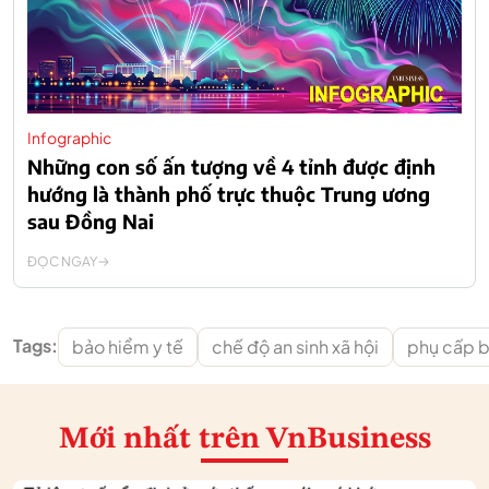
Infographic
Những con số ấn tượng về 4 tỉnh được định
hướng là thành phố trực thuộc Trung ương
sau Đồng Nai
ĐỌC NGAY
Tags:
bảo hiểm y tế
chế độ an sinh xã hội
phụ cấp 
Mới nhất
trên VnBusiness