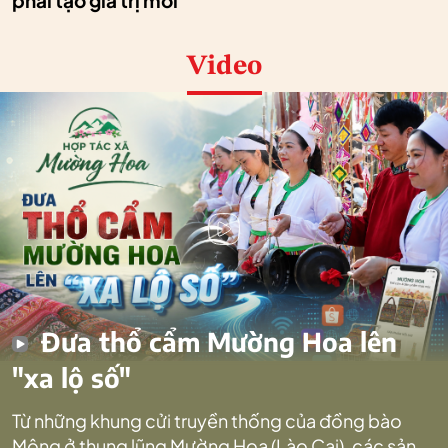
phải tạo giá trị mới
Video
Đưa thổ cẩm Mường Hoa lên
"xa lộ số"
Từ những khung cửi truyền thống của đồng bào
Mông ở thung lũng Mường Hoa (Lào Cai), các sản