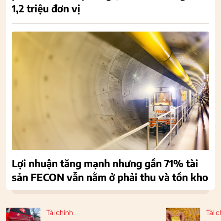
1,2 triệu đơn vị
Lợi nhuận tăng mạnh nhưng gần 71% tài
sản FECON vẫn nằm ở phải thu và tồn kho
Tài chính
Tài c