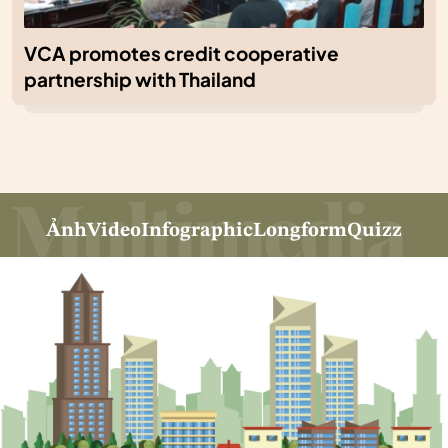
VCA promotes credit cooperative
partnership with Thailand
Ảnh
Video
Infographic
Longform
Quizz