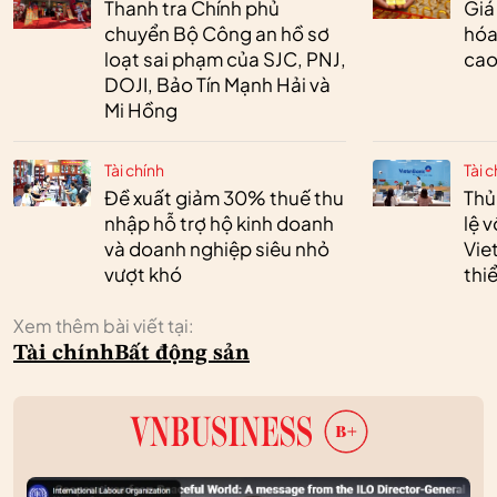
Thanh tra Chính phủ
Giá
chuyển Bộ Công an hồ sơ
hóa
loạt sai phạm của SJC, PNJ,
cao
DOJI, Bảo Tín Mạnh Hải và
Mi Hồng
Tài chính
Tài c
Đề xuất giảm 30% thuế thu
Thủ
nhập hỗ trợ hộ kinh doanh
lệ 
và doanh nghiệp siêu nhỏ
Vie
vượt khó
thi
Xem thêm bài viết tại:
Tài chính
Bất động sản