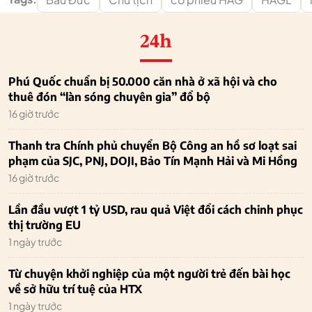
24h
Phú Quốc chuẩn bị 50.000 căn nhà ở xã hội và cho
thuê đón “làn sóng chuyên gia” đổ bộ
16 giờ trước
Thanh tra Chính phủ chuyển Bộ Công an hồ sơ loạt sai
phạm của SJC, PNJ, DOJI, Bảo Tín Mạnh Hải và Mi Hồng
16 giờ trước
Lần đầu vượt 1 tỷ USD, rau quả Việt đổi cách chinh phục
thị trường EU
1 ngày trước
Từ chuyện khởi nghiệp của một người trẻ đến bài học
về sở hữu trí tuệ của HTX
1 ngày trước