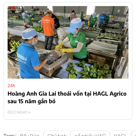
24h
Hoàng Anh Gia Lai thoái vốn tại HAGL Agrico
sau 15 năm gắn bó
ĐỌC NGAY
Tags:
Bầu Đức
Chủ tịch
cổ phiếu HAG
HAGL