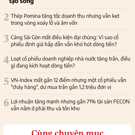
tạo sóng
2
Thép Pomina tăng tốc doanh thu nhưng vẫn kẹt
trong vòng xoáy lỗ và âm vốn
3
Cảng Sài Gòn mất điều kiện đại chúng: Vì sao cổ
phiếu định giá hấp dẫn vẫn khó hút dòng tiền?
4
Loạt cổ phiếu doanh nghiệp nhà nước tăng trần, điều
gì đang kích hoạt dòng tiền?
5
VN-Index mất gần 12 điểm nhưng một cổ phiếu vẫn
"cháy hàng", dư mua trần gần 1,2 triệu đơn vị
6
Lợi nhuận tăng mạnh nhưng gần 71% tài sản FECON
vẫn nằm ở phải thu và tồn kho
Cùng chuyên mục