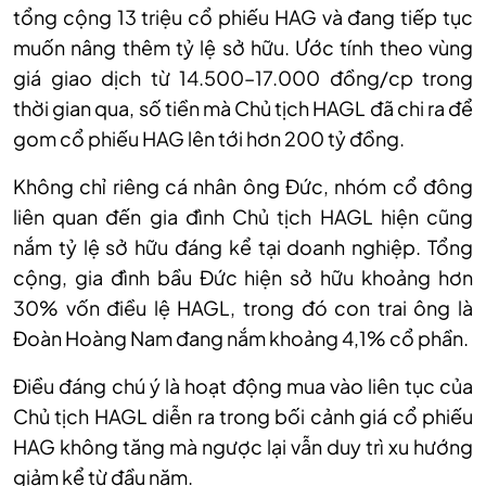
tổng cộng 13 triệu cổ phiếu HAG và đang tiếp tục
muốn nâng thêm tỷ lệ sở hữu. Ước tính theo vùng
giá giao dịch từ 14.500–17.000 đồng/c
p
trong
thời gian qua, số tiền mà Chủ tịch HAGL đã chi ra để
gom
cổ phiếu
HAG lên tới hơn 200 tỷ đồng.
Không chỉ riêng cá nhân ông Đức, nhóm cổ đông
liên quan đến gia đình Chủ tịch HAGL hiện cũng
nắm tỷ lệ sở hữu đáng kể tại doanh nghiệp. Tổng
cộng, gia đình bầu Đức hiện sở hữu khoảng hơn
30% vốn điều lệ HAGL, trong đó con trai ông là
Đoàn Hoàng Nam đang nắm khoảng 4,1% cổ phần.
Điều đáng chú ý là hoạt động mua vào liên tục của
Chủ tịch HAGL diễn ra trong bối cảnh giá cổ phiếu
HAG không tăng mà ngược lại vẫn duy trì xu hướng
giảm kể từ đầu năm.