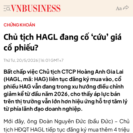
CHỨNG KHOÁN
Chủ tịch HAGL đang cố ‘cứu’ giá
cổ phiếu?
Thứ Tư, 20/5/2026 | 16:01 GMT+7
Bất chấp việc Chủ tịch CTCP Hoàng Anh Gia Lai
(HAGL, mã: HAG) liên tục đăng ký mua vào, cổ
phiếu HAG vẫn đang trong xu hướng điều chỉnh
giảm kể từ đầu năm 2026, cho thấy áp lực bán
trên thị trường vẫn lớn hơn hiệu ứng hỗ trợ tâm lý
từ phía lãnh đạo doanh nghiệp.
Mới đây, ông Đoàn Nguyên Đức (bầu Đức) – Chủ
tịch HĐQT HAGL tiếp tục đăng ký mua thêm 4 triệu