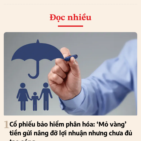
Đọc nhiều
1
Cổ phiếu bảo hiểm phân hóa: ‘Mỏ vàng’
tiền gửi nâng đỡ lợi nhuận nhưng chưa đủ