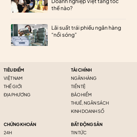
Doanh nghiệp Việt tăng tốc
thế nào?
Lãi suất trái phiếu ngân hàng
“nổi sóng”
TIÊU ĐIỂM
TÀI CHÍNH
VIỆT NAM
NGÂN HÀNG
THẾ GIỚI
TIỀN TỆ
ĐỊA PHƯƠNG
BẢO HIỂM
THUẾ, NGÂN SÁCH
KINH DOANH SỐ
CHỨNG KHOÁN
BẤT ĐỘNG SẢN
24H
TIN TỨC