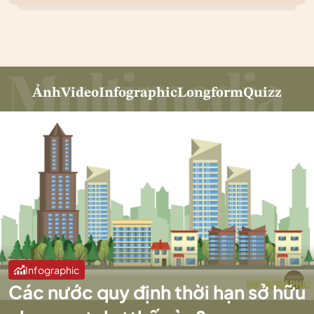
Ảnh
Video
Infographic
Longform
Quizz
Infographic
Các nước quy định thời hạn sở hữu