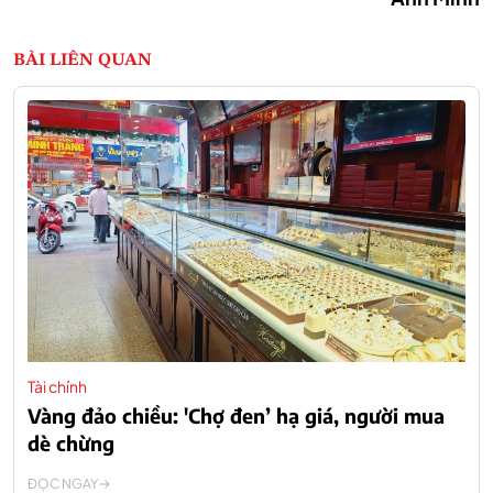
BÀI LIÊN QUAN
Tài chính
Vàng đảo chiều: 'Chợ đen’ hạ giá, người mua
dè chừng
ĐỌC NGAY