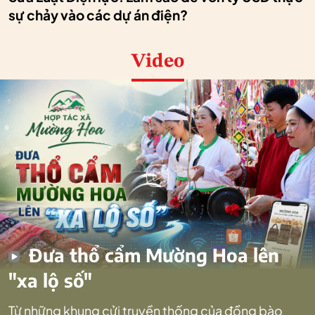
sự chảy vào các dự án điện?
Video
Đưa thổ cẩm Mường Hoa lên
"xa lộ số"
Từ những khung cửi truyền thống của đồng bào