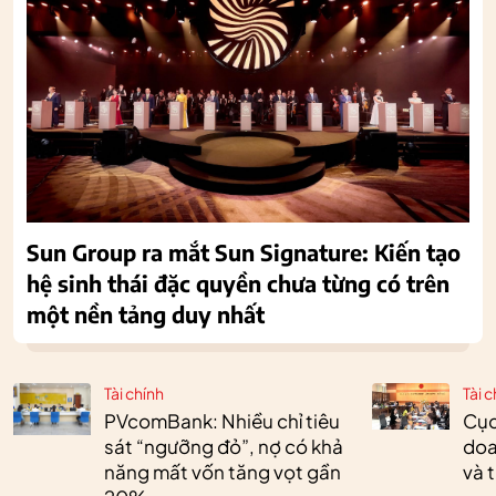
Sun Group ra mắt Sun Signature: Kiến tạo
hệ sinh thái đặc quyền chưa từng có trên
một nền tảng duy nhất
Tài chính
Tài c
PVcomBank: Nhiều chỉ tiêu
Cục
sát “ngưỡng đỏ”, nợ có khả
doa
năng mất vốn tăng vọt gần
và 