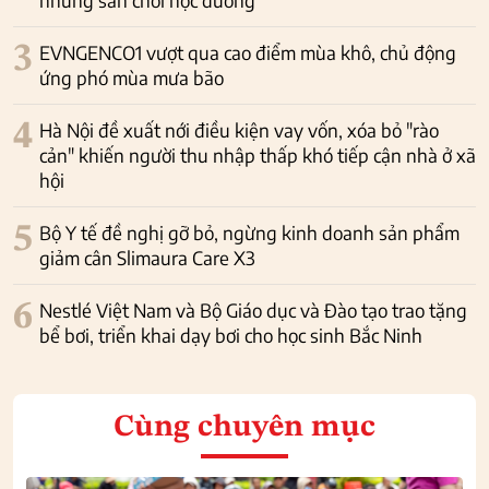
3
EVNGENCO1 vượt qua cao điểm mùa khô, chủ động
ứng phó mùa mưa bão
4
Hà Nội đề xuất nới điều kiện vay vốn, xóa bỏ "rào
cản" khiến người thu nhập thấp khó tiếp cận nhà ở xã
hội
5
Bộ Y tế đề nghị gỡ bỏ, ngừng kinh doanh sản phẩm
giảm cân Slimaura Care X3
6
Nestlé Việt Nam và Bộ Giáo dục và Đào tạo trao tặng
bể bơi, triển khai dạy bơi cho học sinh Bắc Ninh
Cùng chuyên mục