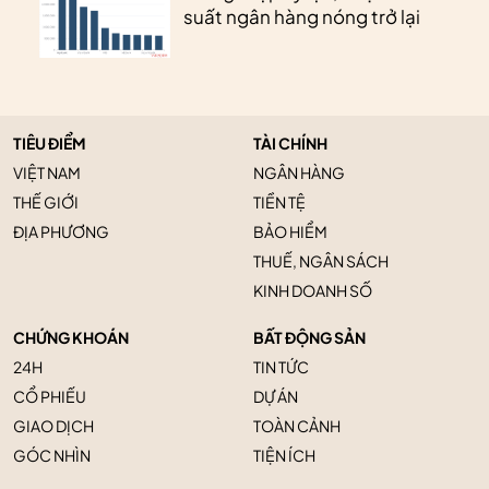
suất ngân hàng nóng trở lại
TIÊU ĐIỂM
TÀI CHÍNH
VIỆT NAM
NGÂN HÀNG
THẾ GIỚI
TIỀN TỆ
ĐỊA PHƯƠNG
BẢO HIỂM
THUẾ, NGÂN SÁCH
KINH DOANH SỐ
CHỨNG KHOÁN
BẤT ĐỘNG SẢN
24H
TIN TỨC
CỔ PHIẾU
DỰ ÁN
GIAO DỊCH
TOÀN CẢNH
GÓC NHÌN
TIỆN ÍCH