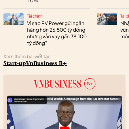
20%
Tài chính
Tài c
Vì sao PV Power gửi ngân
Nhậ
hàng hơn 26.500 tỷ đồng
vùn
nhưng vẫn vay gần 38.100
mỏ
tỷ đồng?
Xem thêm bài viết tại:
Start-up
VnBusiness B+