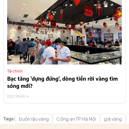
Tài chính
Bạc tăng 'dựng đứng', dòng tiền rời vàng tìm
sóng mới?
ĐỌC NGAY
Tags:
buôn lậu vàng
Công an TP Hà Nội
giá vàng