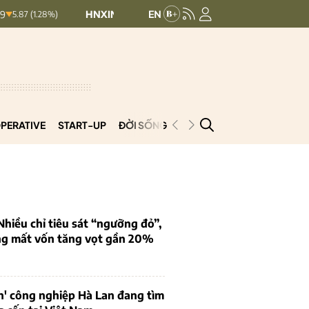
HNXINDEX:
292.64
UPCOMINDEX:
127.17
28%)
8.56 (2.84%)
PERATIVE
START-UP
ĐỜI SỐNG
PODCAST
VNCOOP
iều chỉ tiêu sát “ngưỡng đỏ”,
ng mất vốn tăng vọt gần 20%
n' công nghiệp Hà Lan đang tìm