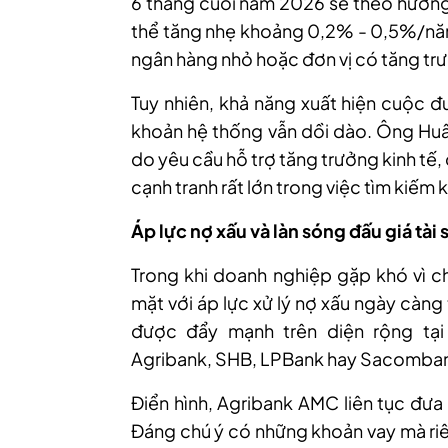
6 tháng cuối năm 2026 sẽ theo hướng 
thể tăng nhẹ khoảng 0,2%
-
0,5%
/n
ngân hàng nhỏ hoặc đơn vị có tăng trư
Tuy nhiên, khả năng xuất hiện cuộc đu
khoản hệ thống vẫn dồi dào. Ông Huân
do yêu cầu hỗ trợ tăng trưởng kinh tế
cạnh tranh rất lớn trong việc tìm kiếm 
Áp lực nợ xấu và làn sóng đấu giá tài
Trong khi doanh nghiệp gặp khó vì c
mặt với áp lực xử lý nợ xấu ngày càn
được đẩy mạnh trên diện rộng tại 
Agribank, SHB, LPBank hay Sacomba
Điển hình, Agribank AMC liên tục đưa
Đáng chú ý có những khoản vay mà riê