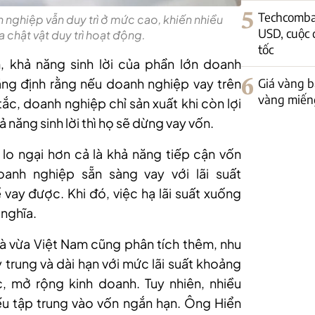
5
Techcomban
h nghiệp vẫn duy trì ở mức cao, khiến nhiều
USD, cuộc 
 chật vật duy trì hoạt động.
tốc
, khả năng sinh lời của phần lớn doanh
ng định rằng nếu doanh nghiệp vay trên
6
Giá vàng bậ
vàng miếng
tắc, doanh nghiệp chỉ sản xuất khi còn lợi
 năng sinh lời thì họ sẽ dừng vay vốn.
o ngại hơn cả là khả năng tiếp cận vốn
nh nghiệp sẵn sàng vay với lãi suất
ay được. Khi đó, việc hạ lãi suất xuống
nghĩa.
và vừa Việt Nam cũng phân tích thêm
,
nhu
y trung và dài hạn với mức lãi suất khoảng
 mở rộng kinh doanh. Tuy nhiên, nhiều
ếu tập trung vào vốn ngắn hạn. Ông Hiển