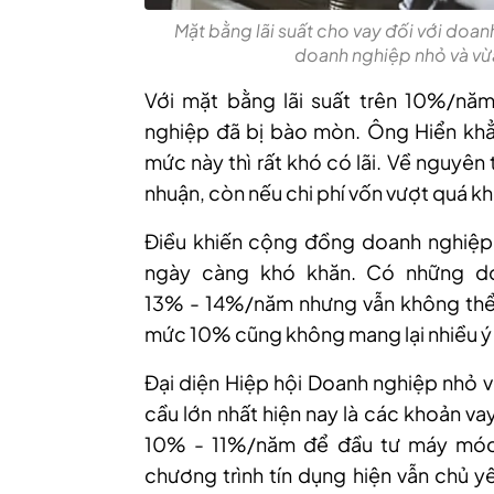
Mặt bằng lãi suất cho vay đối với doan
doanh nghiệp nhỏ và vừa
Với mặt bằng lãi suất trên 10%
/
năm
nghiệp đã bị bào mòn. Ông
Hiển
khẳ
mức này thì rất khó có lãi. Về nguyên 
nhuận, còn nếu chi phí vốn vượt quá khả
Điều khiến cộng đồng doanh nghiệp l
ngày càng khó khăn. Có những doa
13%
-
14%/năm nhưng vẫn không thể v
mức 10% cũng không mang lại nhiều ý 
Đại diện Hiệp hội Doanh nghiệp nhỏ 
cầu lớn nhất hiện nay là các khoản va
10%
-
11%
/
năm để đầu tư máy móc,
chương trình tín dụng hiện vẫn chủ y