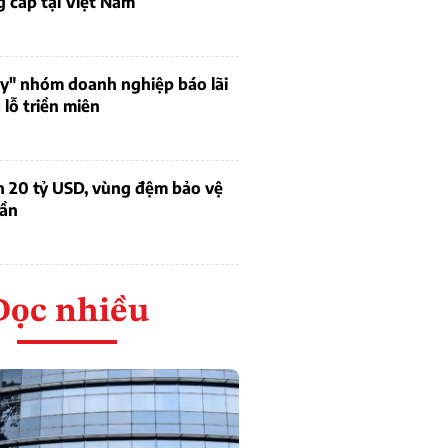
 cấp tại Việt Nam
uy" nhóm doanh nghiệp báo lãi
lỗ triền miên
n 20 tỷ USD, vùng đệm bảo vệ
dần
Đọc nhiều