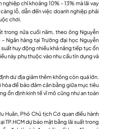
nh nghiệp chỉ khoảng 10%
-
13% mà lãi vay
ẽ càng lỗ, dẫn đến việc doanh nghiệp phải
uộc chơi.
uất trong nửa cuối năm
, theo ông Nguyễn
h – Ngân hàng tại Trường đại học Nguyễn
ãi suất huy động nhiều khả năng tiếp tục ổn
iều này phụ thuộc vào nhu cầu tín dụng và
n định dư địa giảm thêm không còn quá lớn.
ài hòa để bảo đảm cân bằng giữa mục tiêu
ng ổn định kinh tế vĩ mô cũng như an toàn
 Huân, Phó Chủ tịch Cơ quan điều hành
tại TP.HCM dự báo mặt bằng lãi suất trong