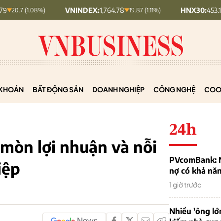
VNINDEX:
1,764.78
HNX30:
453.19
1.08%)
19.87 (1.11%)
5.87 (1.
KHOÁN
BẤT ĐỘNG SẢN
DOANH NGHIỆP
CÔNG NGHỆ
COO
24h
 mòn lợi nhuận và nỗi
PVcomBank: Nh
iệp
nợ có khả nă
1 giờ trước
Nhiều 'ông lớ