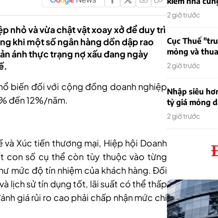
kiếm nhà cung
2 giờ trước
p nhỏ và vừa chật vật xoay xở để duy trì
rong khi một số ngân hàng dồn dập rao
Cục Thuế "tr
mỏng và thua 
hản ánh thực trạng nợ xấu đang ngày
ế.
2 giờ trước
phổ biến đối với cộng đồng doanh nghiệp
Nhập siêu hơ
1% đến 12%
/
năm.
tỷ giá mỏng 
2 giờ trước
ế và Xúc tiến thương mại, Hiệp hội Doanh
t con số cụ thể còn tùy thuộc vào từng
hư mức độ tín nhiệm của khách hàng. Đối
à lịch sử tín dụng tốt, lãi suất có thể thấp
ánh giá rủi ro cao phải chấp nhận mức chi