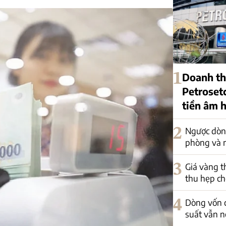
1
Doanh th
Petroset
tiền âm 
2
Ngược dòn
phòng và 
3
Giá vàng t
thu hẹp ch
4
Dòng vốn c
suất vẫn n