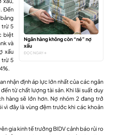
ợ xấu,
. Đến
 bảng
 trừ 5
 biệt
Ngân hàng không còn “né” nợ
nk và
xấu
nợ xấu
ĐỌC NGAY
 trừ 5
74%.
n nhận định áp lực lớn nhất của các ngân
ến từ chất lượng tài sản. Khi lãi suất duy
ách hàng sẽ lớn hơn. Nợ nhóm 2 đang trở
i vì đây là vùng đệm trước khi các khoản
ên gia kinh tế trưởng BIDV cảnh báo rủi ro