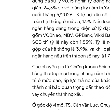
dụng đã xử lý 90,15 nghìn tỷ đồng n
giảm 24,3% so với cùng kỳ năm trước
cuối tháng 5/2026, tỷ lệ nợ xấu nội
toàn hệ thống ở mức 3,43%. Nếu loại
ngân hàng đang trong diện xử lý đặc
gồm VCBNeo, MBV, GPBank, Vikki Ba
SCB thì tỷ lệ này còn 1,55%. Tỷ lệ 
gộp của hệ thống là 3,9%, và khi loại
ngân hàng nêu trên thì con số này là 1,
Các chuyên gia từ Chứng khoán Shinha
hàng thương mại trong những năm tới đ
trì ở mức cao, áp lực trả nợ của kh
thành chỉ báo quan trọng cần theo dõ
vay chuyển thành nợ xấu.
Ở góc độ vĩ mô, TS. Cấn Văn Lực, Chuy