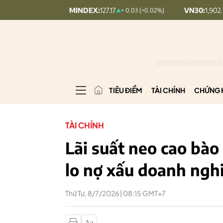
UPCOMINDEX:
127.17
VN30:
1,902.79
+ 0.03 (+0.02%)
20.7 (
TIÊU ĐIỂM
TÀI CHÍNH
CHỨNG 
TÀI CHÍNH
Lãi suất neo cao bào
lo nợ xấu doanh ngh
Thứ Tư, 8/7/2026 | 08:15 GMT+7