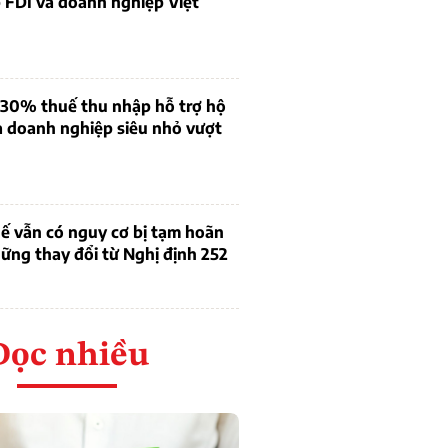
 FDI và doanh nghiệp Việt
 30% thuế thu nhập hỗ trợ hộ
à doanh nghiệp siêu nhỏ vượt
ế vẫn có nguy cơ bị tạm hoãn
ững thay đổi từ Nghị định 252
Đọc nhiều