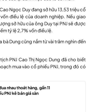
g Cao Ngọc Duy đang sở hữu 13,53 triệu cổ
vốn điều lệ của doanh nghiệp. Nếu giao
 lượng sở hữu của ông Duy tại PNJ sẽ được
iếm tỷ lệ 2,7% vốn điều lệ.
ủa bà Dung cũng nắm từ vài trăm nghìn đến
 tịch PNJ Cao Thị Ngọc Dung đã cho biết
hoạch mua vào cổ phiếu PNJ, trong đó có
đua nhau thoát hàng, gần 11
ếu PNJ kê bán giá sàn