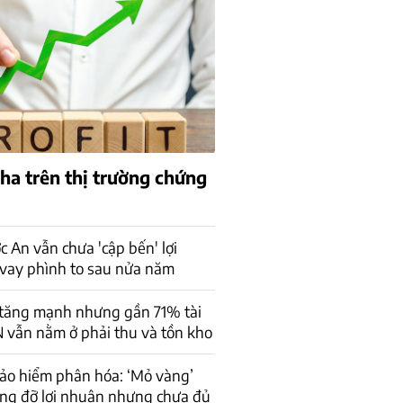
pha trên thị trường chứng
 An vẫn chưa 'cập bến' lợi
vay phình to sau nửa năm
 tăng mạnh nhưng gần 71% tài
 vẫn nằm ở phải thu và tồn kho
ảo hiểm phân hóa: ‘Mỏ vàng’
âng đỡ lợi nhuận nhưng chưa đủ