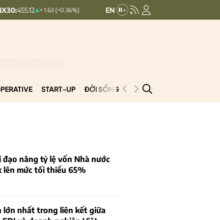
HNXINDEX:
293.44
UPCOMIND
+ 1.63 (+0.36%)
+ 0.25 (+0.09%)
PERATIVE
START-UP
ĐỜI SỐNG
PODCAST
VNCOOP
 đạo nâng tỷ lệ vốn Nhà nước
k lên mức tối thiểu 65%
 lớn nhất trong liên kết giữa