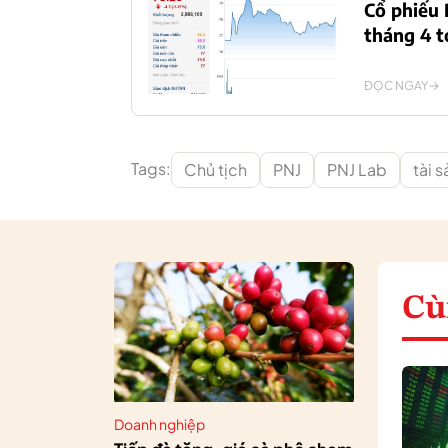
Cổ phiếu 
tháng 4 t
ĐỌC NGAY
Tags:
Chủ tịch
PNJ
PNJ Lab
tài s
Cù
Doanh nghiệp