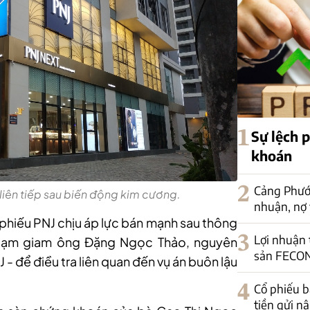
1
Sự lệch 
khoán
2
Cảng Phước
liên tiếp sau biến động kim cương.
nhuận, nợ 
 phiếu PNJ chịu áp lực bán mạnh sau thông
3
Lợi nhuận
t tạm giam ông Đặng Ngọc Thảo, nguyên
sản FECON
- để điều tra liên quan đến vụ án buôn lậu
4
Cổ phiếu b
tiền gửi n