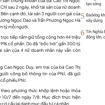
rên sàn chứng khoán của bà Cao Thị Ngọc
tạo sóng
Chỉ sau 2 ngày, khối tài sản của nữ doanh
Bên cạnh đó, tài sản 3 người con gái của
5
Backlog kh
Phương Ngọc Dao và Trần Phương Ngọc Hà
xây dựng
m tỷ mỗi người.
6
Tín Nghĩa 
đông lớn, c
 trực tiếp nắm giữ tổng cộng hơn 44 triệu
2,9% cổ phần. Dù đã “bốc hơi” gần 300 tỷ
tài sản của 4 nữ doanh nhân này vẫn còn
g Cao Ngọc Duy, em trai của bà Cao Thị
ười công bố thông tin của PNJ, đã gửi
cổ phiếu PNJ.
n theo phương thức khớp lệnh hoặc thỏa
y 10/7 đến ngày 7/8. Mục đích thực hiện
 cơ cấu lại danh mục đầu tư cá nhân.