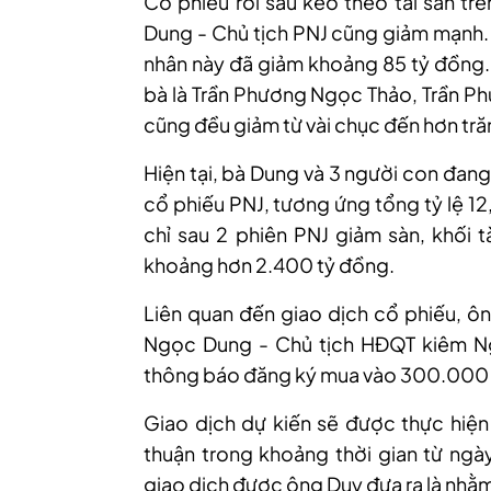
Cổ phiếu rơi sâu kéo theo tài sản t
Dung - Chủ tịch PNJ cũng giảm mạnh. 
nhân này đã giảm khoảng 85 tỷ đồng. 
bà là Trần Phương Ngọc Thảo, Trần 
cũng đều giảm từ vài chục đến hơn tră
Hiện tại, bà Dung và 3 người con đang
cổ phiếu PNJ, tương ứng tổng tỷ lệ 1
chỉ sau 2 phiên PNJ giảm sàn, khối 
khoảng hơn 2.400 tỷ đồng.
Liên quan đến giao dịch cổ phiếu,
ôn
Ngọc Dung - Chủ tịch HĐQ
T
kiêm Ng
thông báo đăng ký mua vào 300.000 
Giao dịch dự kiến sẽ được thực hiệ
thuận trong khoảng thời gian từ ngà
giao dịch được ông Duy đưa ra là nhằm