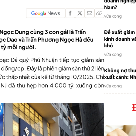
doanh nghiệp
Nam?
vừa xong
ị Ngọc Dung cùng 3 con gái là Trần
Đề xuất giảm
ọc Dao và Trần Phương Ngọc Hà đều
kinh doanh v
khó
 tỷ mỗi người.
vừa xong
bạc Đá quý Phú Nhuận tiếp tục giảm sàn
 đồng/cp. Đây là phiên giảm sàn thứ 2 liên
Không nợ thu
mức thấp nhất của kể từ tháng 10/2025. Chỉ
xuất cảnh: Nh
PNJ đã thu hẹp hơn 4.000 tỷ, xuống còn
vừa xong