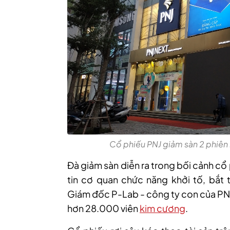
Cổ phiếu PNJ giảm sàn 2 phiên 
Đà
giảm sàn diễn ra
trong bối cảnh cổ
tin cơ quan chức năng khởi tố, bắ
Giám đốc P-Lab - công ty con của PNJ 
hơn 28.000 viên
kim cương
.