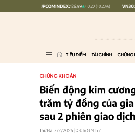
UPCOMINDEX:
126.99
VN30:
1,911.09
%)
+ 0.29 (+0.23%)
TIÊU ĐIỂM
TÀI CHÍNH
CHỨNG 
CHỨNG KHOÁN
Biến động kim cương
trăm tỷ đồng của gia
sau 2 phiên giao dịc
Thứ Ba, 7/7/2026 | 08:16 GMT+7