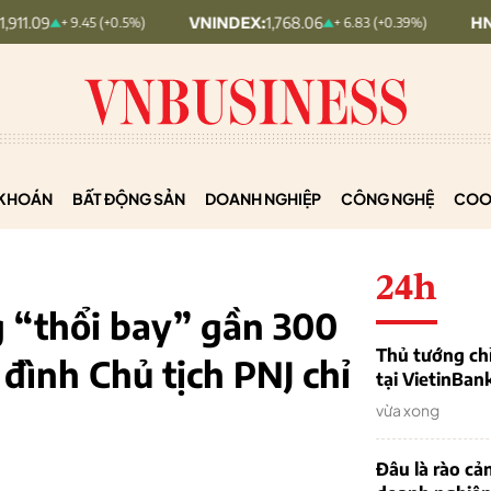
VNINDEX:
1,768.06
HNX30:
455.12
+ 9.45 (+0.5%)
+ 6.83 (+0.39%)
KHOÁN
BẤT ĐỘNG SẢN
DOANH NGHIỆP
CÔNG NGHỆ
COO
24h
 “thổi bay” gần 300
Thủ tướng chỉ
 đình Chủ tịch PNJ chỉ
tại VietinBan
h
vừa xong
Đâu là rào cản