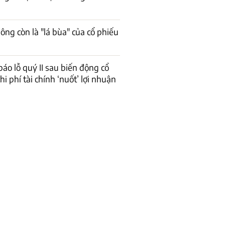
ông còn là "lá bùa" của cổ phiếu
báo lỗ quý II sau biến động cổ
hi phí tài chính ‘nuốt’ lợi nhuận