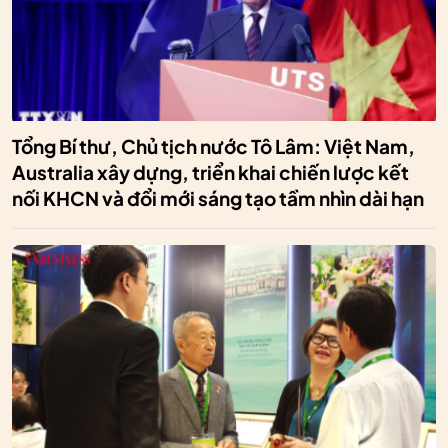
Tổng Bí thư, Chủ tịch nước Tô Lâm: Việt Nam,
Australia xây dựng, triển khai chiến lược kết
nối KHCN và đổi mới sáng tạo tầm nhìn dài hạn