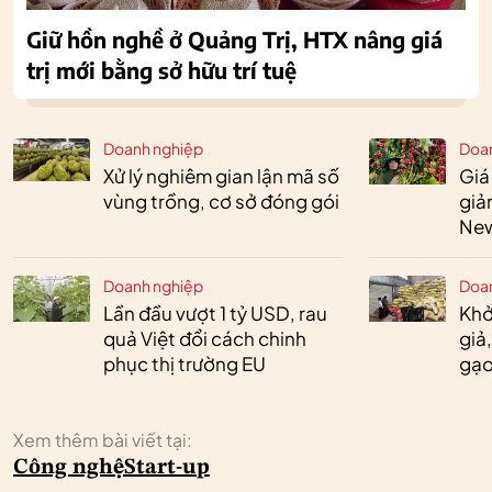
Giữ hồn nghề ở Quảng Trị, HTX nâng giá
trị mới bằng sở hữu trí tuệ
Doanh nghiệp
Doa
Xử lý nghiêm gian lận mã số
Giá
vùng trồng, cơ sở đóng gói
giả
New
Doanh nghiệp
Doa
Lần đầu vượt 1 tỷ USD, rau
Khở
quả Việt đổi cách chinh
giả
phục thị trường EU
gạo
Xem thêm bài viết tại:
Công nghệ
Start-up