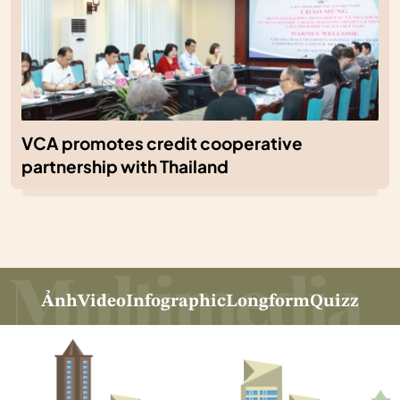
VCA promotes credit cooperative
partnership with Thailand
Ảnh
Video
Infographic
Longform
Quizz