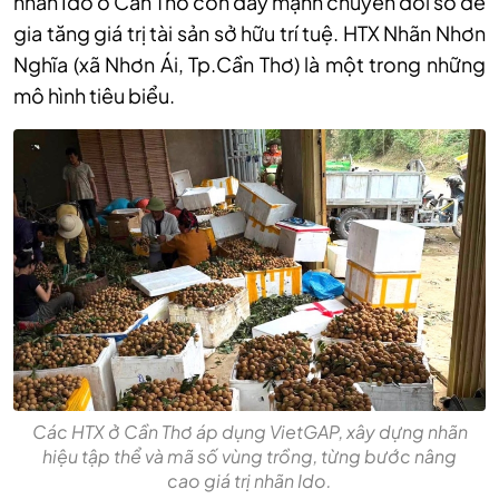
nhãn Ido ở Cần Thơ còn đẩy mạnh chuyển đổi số để
gia tăng giá trị tài sản sở hữu trí tuệ. HTX Nhãn Nhơn
Nghĩa (xã Nhơn Ái, Tp.Cần Thơ) là một trong những
mô hình tiêu biểu.
Các HTX ở Cần Thơ áp dụng VietGAP, xây dựng nhãn
hiệu tập thể và mã số vùng trồng, từng bước nâng
cao giá trị nhãn Ido.