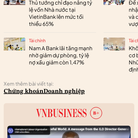
Thủ tướng chỉ đạo nâng tỷ
Đề 
lệ vốn Nhà nước tại
nhậ
VietinBank lên mức tối
và 
thiểu 65%
vượ
Tài chính
Tài c
Nam A Bank lãi tăng mạnh
Khô
nhờ giảm dự phòng, tỷ lệ
cơ 
nợ xấu giảm còn 1,47%
Nhữ
địn
Xem thêm bài viết tại:
Chứng khoán
Doanh nghiệp