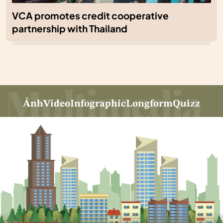
VCA promotes credit cooperative
partnership with Thailand
Ảnh
Video
Infographic
Longform
Quizz