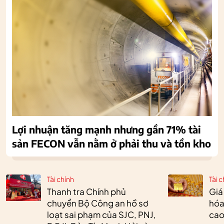
Lợi nhuận tăng mạnh nhưng gần 71% tài
sản FECON vẫn nằm ở phải thu và tồn kho
Tài chính
Tài c
Thanh tra Chính phủ
Giá
chuyển Bộ Công an hồ sơ
hóa
loạt sai phạm của SJC, PNJ,
cao