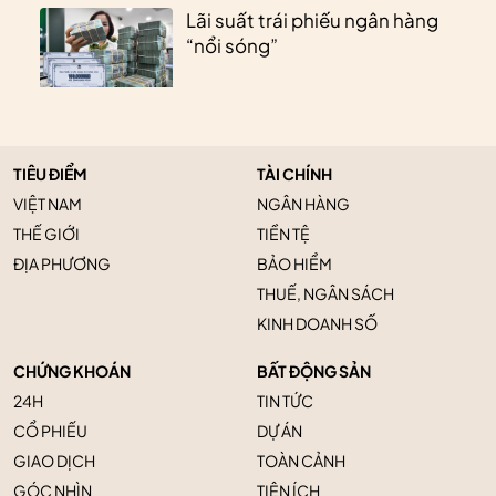
Lãi suất trái phiếu ngân hàng
“nổi sóng”
TIÊU ĐIỂM
TÀI CHÍNH
VIỆT NAM
NGÂN HÀNG
THẾ GIỚI
TIỀN TỆ
ĐỊA PHƯƠNG
BẢO HIỂM
THUẾ, NGÂN SÁCH
KINH DOANH SỐ
CHỨNG KHOÁN
BẤT ĐỘNG SẢN
24H
TIN TỨC
CỔ PHIẾU
DỰ ÁN
GIAO DỊCH
TOÀN CẢNH
GÓC NHÌN
TIỆN ÍCH