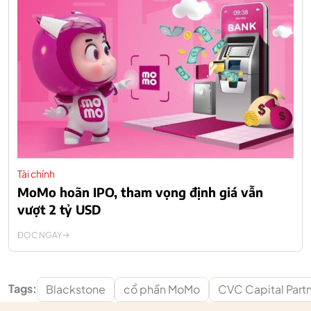
Tài chính
MoMo hoãn IPO, tham vọng định giá vẫn
vượt 2 tỷ USD
ĐỌC NGAY
Tags:
Blackstone
cổ phần MoMo
CVC Capital Part