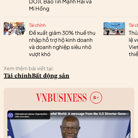
DOJI, Bảo Tín Mạnh Hải và
Mi Hồng
Tài chính
Tài c
Đề xuất giảm 30% thuế thu
Thủ
nhập hỗ trợ hộ kinh doanh
lệ 
và doanh nghiệp siêu nhỏ
Vie
vượt khó
thi
Xem thêm bài viết tại:
Tài chính
Bất động sản