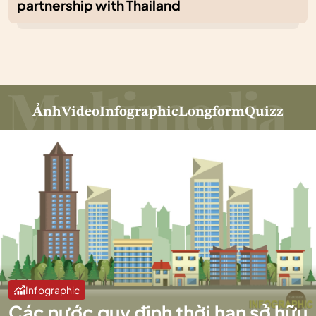
partnership with Thailand
Ảnh
Video
Infographic
Longform
Quizz
Infographic
Các nước quy định thời hạn sở hữu