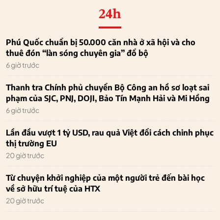
24h
Phú Quốc chuẩn bị 50.000 căn nhà ở xã hội và cho
thuê đón “làn sóng chuyên gia” đổ bộ
6 giờ trước
Thanh tra Chính phủ chuyển Bộ Công an hồ sơ loạt sai
phạm của SJC, PNJ, DOJI, Bảo Tín Mạnh Hải và Mi Hồng
6 giờ trước
Lần đầu vượt 1 tỷ USD, rau quả Việt đổi cách chinh phục
thị trường EU
20 giờ trước
Từ chuyện khởi nghiệp của một người trẻ đến bài học
về sở hữu trí tuệ của HTX
20 giờ trước