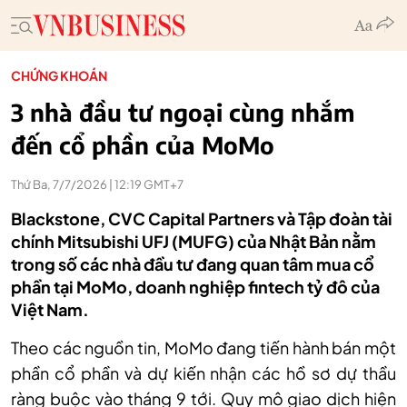
CHỨNG KHOÁN
3 nhà đầu tư ngoại cùng nhắm
đến cổ phần của MoMo
Thứ Ba, 7/7/2026 | 12:19 GMT+7
Blackstone, CVC Capital Partners và Tập đoàn tài
chính Mitsubishi UFJ (MUFG) của Nhật Bản nằm
trong số các nhà đầu tư đang quan tâm mua cổ
phần tại MoMo, doanh nghiệp fintech tỷ đô của
Việt Nam.
Theo các nguồn tin, MoMo đang tiến hành bán một
phần cổ phần và dự kiến nhận các hồ sơ dự thầu
ràng buộc vào tháng 9 tới. Quy mô giao dịch hiện