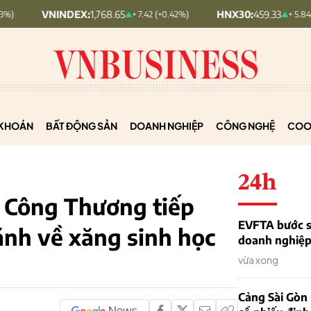
NDEX:
1,768.65
HNX30:
459.33
+ 7.42 (+0.42%)
+ 5.84 (+1.29%)
KHOÁN
BẤT ĐỘNG SẢN
DOANH NGHIỆP
CÔNG NGHỆ
COO
24h
 Công Thương tiếp
EVFTA bước s
nh về xăng sinh học
doanh nghiệp 
vừa xong
Cảng Sài Gòn 