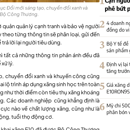
1
Cạn nguồ
phê bứt 
c Đổi mới sáng tạo, chuyển đổi xanh và
 Bộ Công Thương.
2
4 doanh ng
ơ quản quản lý cạnh tranh và bảo vệ người
đồng do vi
y theo từng thông tin sẽ phân loại, gửi đến
rả lời lại người tiêu dùng.
3
Bộ Y tế đề
sản phẩm 
hì tất cả những thông tin phản ánh đều đã
xử lý.
4
Định vị lại
tăng trưởn
o, chuyển đổi xanh và khuyến công cũng
ai lộ trình áp dụng xăng sinh học trên toàn
5
Giá xăng d
E10RON95-II
g như thời điểm còn tiêu thụ xăng khoáng
ng. Các doanh nghiệp cũng khẳng định là
6
Mỹ chi 50
cực nào về chất lượng xăng, cũng như là
phân bón 
ộng, tuổi thọ động cơ.
ển khai xăng E10 đã được Bộ Công Thương