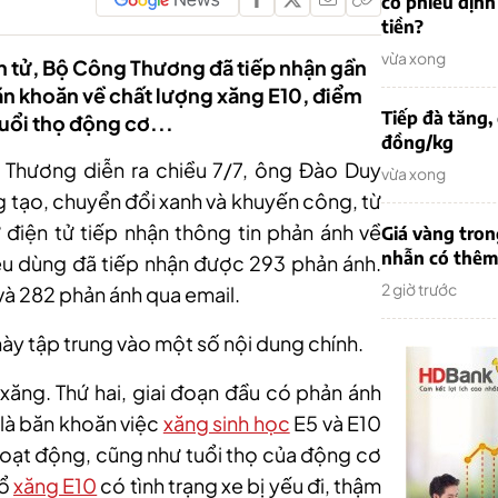
cổ phiếu định
tiền?
vừa xong
ện tử, Bộ Công Thương đã tiếp nhận gần
n khoăn về chất lượng xăng E10, điểm
Tiếp đà tăng,
uổi thọ động cơ...
đồng/kg
Thương diễn ra chiều 7/7, ông Đào Duy
vừa xong
 tạo, chuyển đổi xanh và khuyến công, từ
ư điện tử tiếp nhận thông tin phản ánh về
Giá vàng tron
nhẫn có thêm 
iêu dùng đã tiếp nhận được 293 phản ánh.
2 giờ trước
và 282 phản ánh qua email.
ày tập trung vào một số nội dung chính.
 xăng. Thứ hai, giai đoạn đầu có phản ánh
 là băn khoăn việc
xăng sinh học
E5 và E10
hoạt động, cũng như tuổi thọ của động cơ
đổ
xăng E10
có tình trạng xe bị yếu đi, thậm