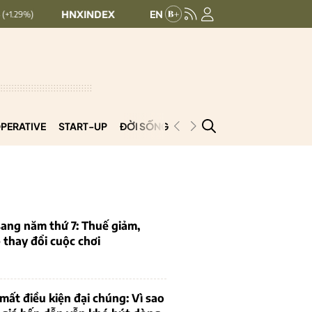
HNXINDEX:
293.05
UPCOMINDEX:
127.13
0.14 (0.05%)
+ 0.43 (+
PERATIVE
START-UP
ĐỜI SỐNG
PODCAST
VNCOOP
ang năm thứ 7: Thuế giảm,
thay đổi cuộc chơi
mất điều kiện đại chúng: Vì sao