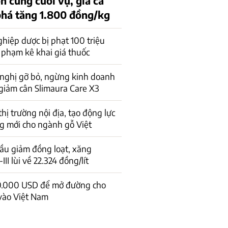
n cung cuối vụ, giá cà
phá tăng 1.800 đồng/kg
hiệp dược bị phạt 100 triệu
 phạm kê khai giá thuốc
 nghị gỡ bỏ, ngừng kinh doanh
giảm cân Slimaura Care X3
 thị trường nội địa, tạo động lực
g mới cho ngành gỗ Việt
ầu giảm đồng loạt, xăng
I lùi về 22.324 đồng/lít
0.000 USD để mở đường cho
vào Việt Nam