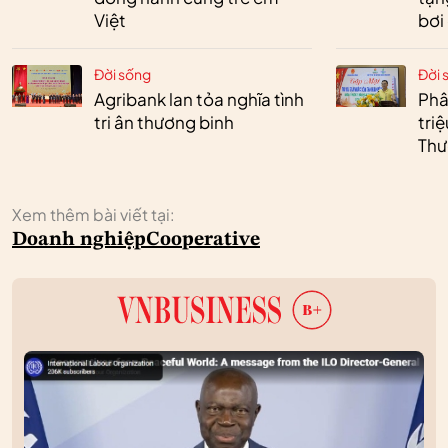
Việt
bơi
Đời sống
Đời 
Agribank lan tỏa nghĩa tình
Phâ
tri ân thương binh
tri
Thư
Xem thêm bài viết tại:
Doanh nghiệp
Cooperative