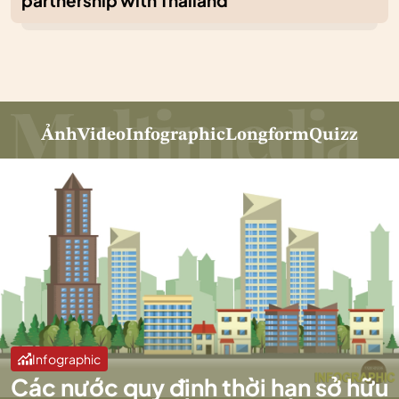
partnership with Thailand
Ảnh
Video
Infographic
Longform
Quizz
Infographic
Các nước quy định thời hạn sở hữu