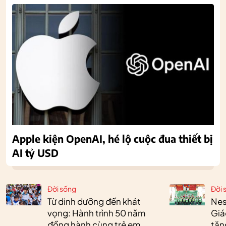
Apple kiện OpenAI, hé lộ cuộc đua thiết bị
AI tỷ USD
Đời sống
Đời 
Từ dinh dưỡng đến khát
Nes
vọng: Hành trình 50 năm
Giá
đồng hành cùng trẻ em
tặn