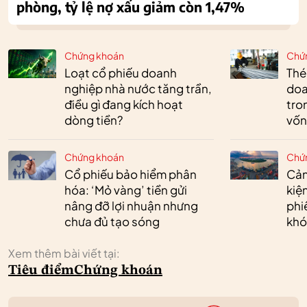
phòng, tỷ lệ nợ xấu giảm còn 1,47%
Chứng khoán
Chứ
Loạt cổ phiếu doanh
Thé
nghiệp nhà nước tăng trần,
doa
điều gì đang kích hoạt
tro
dòng tiền?
vốn
Chứng khoán
Chứ
Cổ phiếu bảo hiểm phân
Cản
hóa: ‘Mỏ vàng’ tiền gửi
kiệ
nâng đỡ lợi nhuận nhưng
phi
chưa đủ tạo sóng
khó
Xem thêm bài viết tại:
Tiêu điểm
Chứng khoán