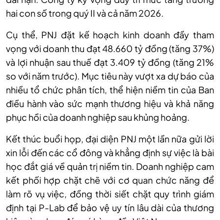
hai con số trong quý II và cả năm 2026.
Cụ thể, PNJ đặt kế hoạch kinh doanh đầy tham
vọng với doanh thu đạt 48.660 tỷ đồng (tăng 37%)
và lợi nhuận sau thuế đạt 3.409 tỷ đồng (tăng 21%
so với năm trước). Mục tiêu này vượt xa dự báo của
nhiều tổ chức phân tích, thể hiện niềm tin của Ban
điều hành vào sức mạnh thương hiệu và khả năng
phục hồi của doanh nghiệp sau khủng hoảng.
Kết thúc buổi họp, đại diện PNJ một lần nữa gửi lời
xin lỗi đến các cổ đông và khẳng định sự việc là bài
học đắt giá về quản trị niềm tin. Doanh nghiệp cam
kết phối hợp chặt chẽ với cơ quan chức năng để
làm rõ vụ việc, đồng thời siết chặt quy trình giám
định tại P-Lab để bảo vệ uy tín lâu dài của thương