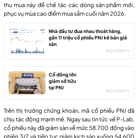
thu mua này để chế tác các dòng sản phẩm mới,
phục vụ mùa cao điểm mua sắm cuối năm 2026.
Nhà đầu tư đua nhau thoát hàng,
gần 11 triệu cổ phiếu PNJ kê bán giá
sàn
ĐỌC NGAY
Cổ đông lớn
giảm sở hữu
tại PNJ
ĐỌC NGAY
Trên thị trường chứng khoán, mã cổ phiếu PNJ đã
chịu tác động mạnh mẽ. Ngay sau tin tức về P-Lab,
cổ phiếu này đã giảm sàn về mức 58.700 đồng vào
phiên 3/7 và tiếp tục giảm kịch sàn xuống 54.600