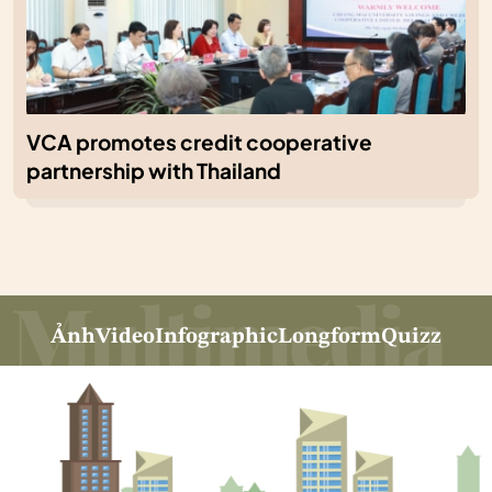
VCA promotes credit cooperative
partnership with Thailand
Ảnh
Video
Infographic
Longform
Quizz