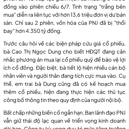
đồng vào phiên chiều 6/7. Tình trạng "trắng bên
mua" diễn ra liên tục với hơn 13,6 triệu đơn vị dư bán
sàn. Chỉ sau 2 phiên, vốn hóa của PNJ đã bị "thổi
bay" hơn 4.350 tỷ đồng.
Trước câu hỏi về các biện pháp cứu giá cổ phiếu,
bà Cao Thị Ngọc Dung cho biết HĐQT đang cân
nhắc phương án mua lại cổ phiếu quỹ để bảo vệ lợi
ích cổ đông. Đặc biệt, bà tiết lộ hiện nhiều cán bộ
nhân viên và người thân đang tích cực mua vào. Cụ
thể, em trai bà Dung cũng đã có kế hoạch mua
thêm cổ phiếu, hiện đang thực hiện các thủ tục
công bố thông tin theo quy định của người nội bộ.
Bất chấp những biến cố ngắn hạn, Ban lãnh đạo PNJ
vẫn giữ thái độ lạc quan về triển vọng kinh doanh
dài hạn. Công ty kỳ vọng duy trì mức tăng trưởng