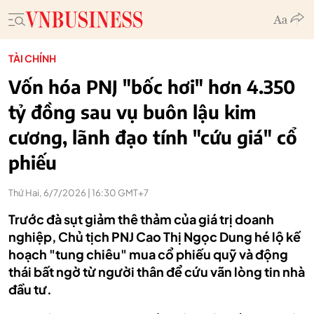
TÀI CHÍNH
Vốn hóa PNJ "bốc hơi" hơn 4.350
tỷ đồng sau vụ buôn lậu kim
cương, lãnh đạo tính "cứu giá" cổ
phiếu
Thứ Hai, 6/7/2026 | 16:30 GMT+7
Trước đà sụt giảm thê thảm của giá trị doanh
nghiệp, Chủ tịch PNJ Cao Thị Ngọc Dung hé lộ kế
hoạch "tung chiêu" mua cổ phiếu quỹ và động
thái bất ngờ từ người thân để cứu vãn lòng tin nhà
đầu tư.