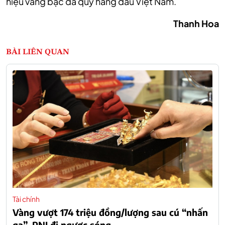
hiệu vàng bạc đá quý hàng đầu Việt Nam.
Thanh Hoa
BÀI LIÊN QUAN
Tài chính
Vàng vượt 174 triệu đồng/lượng sau cú “nhấn
ga”, PNJ đi ngược sóng