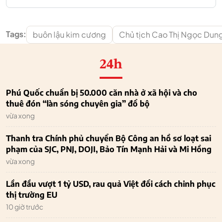
Tags:
buôn lậu kim cương
Chủ tịch Cao Thị Ngọc Dun
24h
Phú Quốc chuẩn bị 50.000 căn nhà ở xã hội và cho
thuê đón “làn sóng chuyên gia” đổ bộ
vừa xong
Thanh tra Chính phủ chuyển Bộ Công an hồ sơ loạt sai
phạm của SJC, PNJ, DOJI, Bảo Tín Mạnh Hải và Mi Hồng
vừa xong
Lần đầu vượt 1 tỷ USD, rau quả Việt đổi cách chinh phục
thị trường EU
10 giờ trước