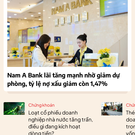
Nam A Bank lãi tăng mạnh nhờ giảm dự
phòng, tỷ lệ nợ xấu giảm còn 1,47%
Chứng khoán
Chứ
Loạt cổ phiếu doanh
Thé
nghiệp nhà nước tăng trần,
doa
điều gì đang kích hoạt
tro
dòng tiền?
vốn