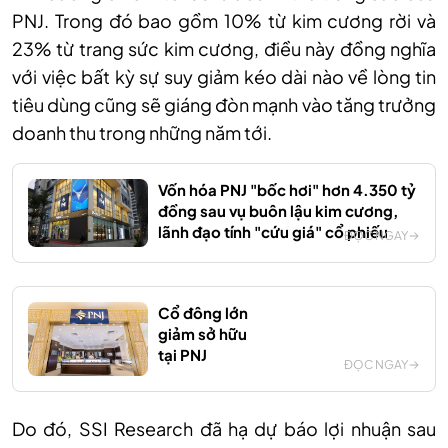
PNJ. Trong đó bao gồm 10% từ kim cương rời và
23% từ trang sức kim cương, điều này đồng nghĩa
với việc bất kỳ sự suy giảm kéo dài nào về lòng tin
tiêu dùng cũng sẽ giáng đòn mạnh vào tăng trưởng
doanh thu trong những năm tới.
Vốn hóa PNJ "bốc hơi" hơn 4.350 tỷ
đồng sau vụ buôn lậu kim cương,
lãnh đạo tính "cứu giá" cổ phiếu
ĐỌC NGAY
Cổ đông lớn
giảm sở hữu
tại PNJ
ĐỌC NGAY
Do đó, SSI Research đã hạ dự báo lợi nhuận sau