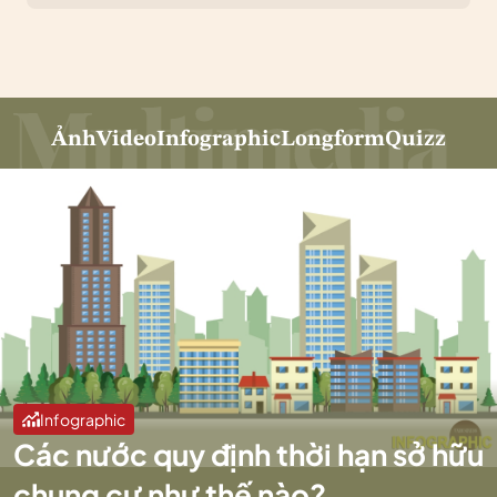
Ảnh
Video
Infographic
Longform
Quizz
Infographic
Các nước quy định thời hạn sở hữu
chung cư như thế nào?