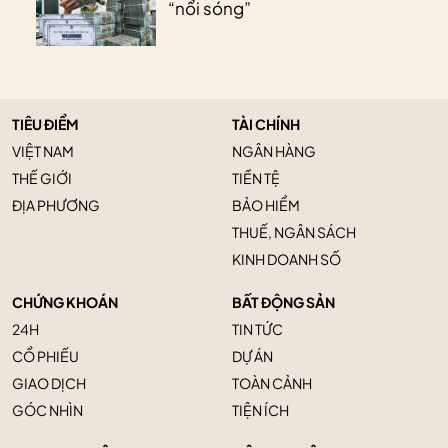
“nổi sóng”
TIÊU ĐIỂM
TÀI CHÍNH
VIỆT NAM
NGÂN HÀNG
THẾ GIỚI
TIỀN TỆ
ĐỊA PHƯƠNG
BẢO HIỂM
THUẾ, NGÂN SÁCH
KINH DOANH SỐ
CHỨNG KHOÁN
BẤT ĐỘNG SẢN
24H
TIN TỨC
CỔ PHIẾU
DỰ ÁN
GIAO DỊCH
TOÀN CẢNH
GÓC NHÌN
TIỆN ÍCH