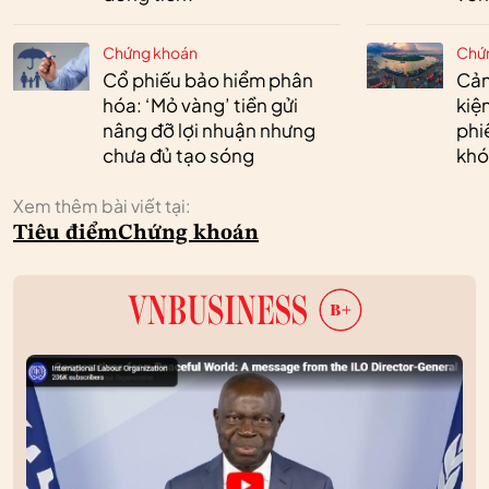
Chứng khoán
Chứ
Cổ phiếu bảo hiểm phân
Cản
hóa: ‘Mỏ vàng’ tiền gửi
kiệ
nâng đỡ lợi nhuận nhưng
phi
chưa đủ tạo sóng
khó
Xem thêm bài viết tại:
Tiêu điểm
Chứng khoán