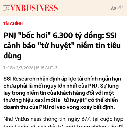
TÀI CHÍNH
PNJ "bốc hơi" 6.300 tỷ đồng: SSI
cảnh báo "tử huyệt" niềm tin tiêu
dùng
Thứ Ba, 7/7/2026 | 15:15 GMT+7
SSI Research nhận định áp lực tài chính ngắn hạn
chưa phải là mối nguy lớn nhất của PNJ. Sự lung
lay trong niềm tin của khách hàng đối với một
thương hiệu xa xỉ mới là "tử huyệt" có thể khiến
doanh thu của PNJ rơi vào vòng xoáy bất định.
Như VnBusiness thông tin, ngày 6/7, tại cuộc họp
trực tuyến với nhà đầu tư,
m
ột trong những vấn đề