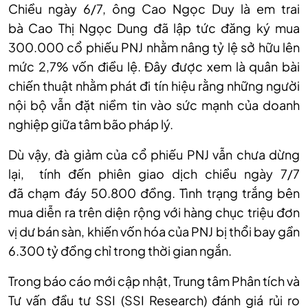
Chiều
ngày 6/7, ô
ng Cao Ngọc Duy là em trai
bà
Cao Thị Ngọc Dung
đã lập tức đăng ký mua
300.000 cổ phiếu PNJ nhằm nâng tỷ lệ sở hữu lên
mức 2,7% vốn điều lệ. Đây được xem là quân bài
chiến thuật nhằm phát đi tín hiệu rằng những người
nội bộ vẫn đặt niềm tin vào sức mạnh của doanh
nghiệp giữa tâm bão pháp lý.
Dù
vậy, đà giảm của cổ phiếu PNJ vẫn chưa dừng
lại,
tính đến phiên giao dịch chiều ngày 7/7
đã
chạm đáy 50.800 đồng. Tình trạng trắng bên
mua diễn ra trên diện rộng với hàng chục triệu đơn
vị dư bán sàn, khiến vốn hóa của PNJ bị thổi bay gần
6.300 tỷ đồng chỉ trong thời gian ngắn.
Trong báo cáo mới cập nhật, Trung tâm Phân tích và
Tư vấn đầu tư SSI (SSI Research) đánh giá rủi ro