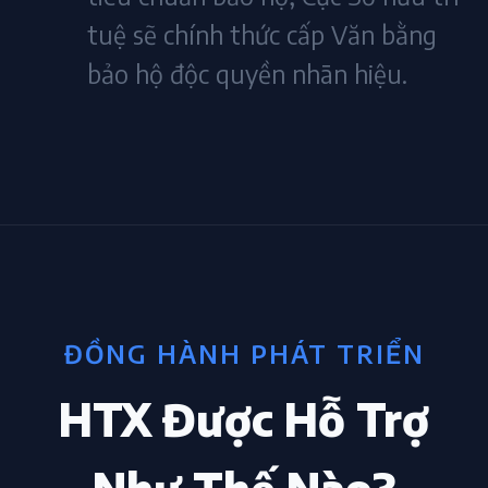
tuệ sẽ chính thức cấp Văn bằng
bảo hộ độc quyền nhãn hiệu.
ĐỒNG HÀNH PHÁT TRIỂN
HTX Được Hỗ Trợ