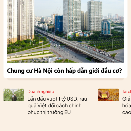
Chung cư Hà Nội còn hấp dẫn giới đầu cơ?
Doanh nghiệp
Tài c
Lần đầu vượt 1 tỷ USD, rau
Giá
quả Việt đổi cách chinh
hóa
phục thị trường EU
cao