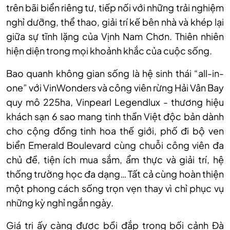
trên bãi biển riêng tư, tiếp nối với những trải nghiệm
nghỉ dưỡng, thể thao, giải trí kế bên nhà và khép lại
giữa sự tĩnh lặng của Vịnh Nam Chơn. Thiên nhiên
hiện diện trong mọi khoảnh khắc của cuộc sống.
Bao quanh không gian sống là hệ sinh thái “all-in-
one” với VinWonders và công viên rừng Hải Vân Bay
quy mô 225ha, Vinpearl Legendlux - thương hiệu
khách sạn 6 sao mang tinh thần Việt độc bản dành
cho cộng đồng tinh hoa thế giới, phố đi bộ ven
biển Emerald Boulevard cùng chuỗi công viên đa
chủ đề, tiện ích mua sắm, ẩm thực và giải trí, hệ
thống trường học đa dạng… Tất cả cùng hoàn thiện
một phong cách sống trọn vẹn thay vì chỉ phục vụ
những kỳ nghỉ ngắn ngày.
Giá trị ấy càng được bồi đắp trong bối cảnh Đà