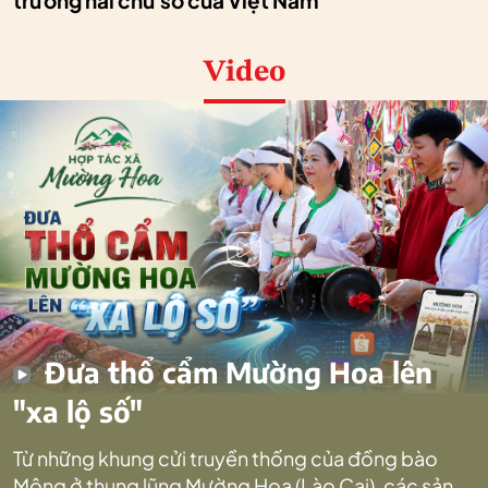
trưởng hai chữ số của Việt Nam
Video
Đưa thổ cẩm Mường Hoa lên
"xa lộ số"
Từ những khung cửi truyền thống của đồng bào
Mông ở thung lũng Mường Hoa (Lào Cai), các sản