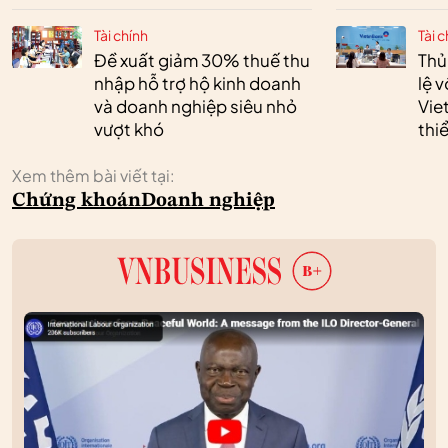
Tài chính
Tài c
Đề xuất giảm 30% thuế thu
Thủ
nhập hỗ trợ hộ kinh doanh
lệ 
và doanh nghiệp siêu nhỏ
Vie
vượt khó
thi
Xem thêm bài viết tại:
Chứng khoán
Doanh nghiệp