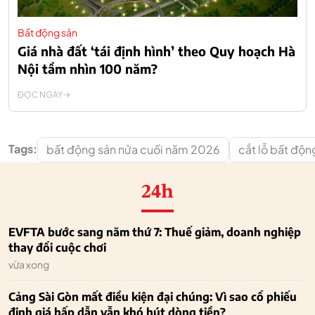
Bất động sản
Giá nhà đất ‘tái định hình’ theo Quy hoạch Hà
Nội tầm nhìn 100 năm?
ĐỌC NGAY
Tags:
bất động sản nửa cuối năm 2026
cắt lỗ bất độn
24h
EVFTA bước sang năm thứ 7: Thuế giảm, doanh nghiệp
thay đổi cuộc chơi
vừa xong
Cảng Sài Gòn mất điều kiện đại chúng: Vì sao cổ phiếu
định giá hấp dẫn vẫn khó hút dòng tiền?