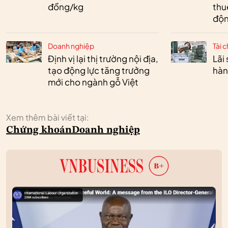
đồng/kg
thu
độn
Doanh nghiệp
Tài c
Định vị lại thị trường nội địa,
Lãi
tạo động lực tăng trưởng
hàn
mới cho ngành gỗ Việt
Xem thêm bài viết tại:
Chứng khoán
Doanh nghiệp