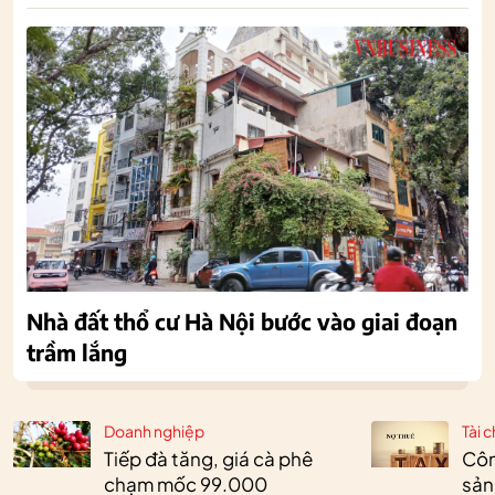
Nhà đất thổ cư Hà Nội bước vào giai đoạn
trầm lắng
Doanh nghiệp
Tài c
Tiếp đà tăng, giá cà phê
Côn
chạm mốc 99.000
sản