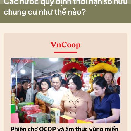
Các nước quy định thời hạn sở hữu
chung cư như thế nào?
VnCoop
Phiên chợ OCOP và ẩm thực vùng miền