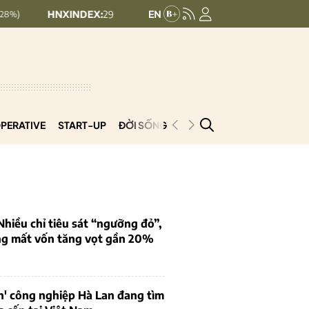
HNXINDEX:
292.64
UPCOMINDEX:
127.17
8.56 (2.84%)
+ 0.03 (
PERATIVE
START-UP
ĐỜI SỐNG
PODCAST
VNCOOP
iều chỉ tiêu sát “ngưỡng đỏ”,
ng mất vốn tăng vọt gần 20%
n' công nghiệp Hà Lan đang tìm