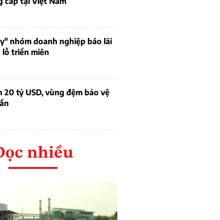
 cấp tại Việt Nam
uy" nhóm doanh nghiệp báo lãi
lỗ triền miên
n 20 tỷ USD, vùng đệm bảo vệ
dần
Đọc nhiều