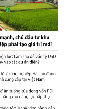
 mạnh, chủ đầu tư khu
ệp phải tạo giá trị mới
iện lực: Làm sao để vốn tỷ USD
ảy vào các dự án điện?
 lớn' công nghiệp Hà Lan đang
hà cung cấp tại Việt Nam
ốc' ấn tượng của dòng vốn FDI
n nâng cao năng lực hấp thụ
tăng tốc: Từ giữ đơn hàng đến