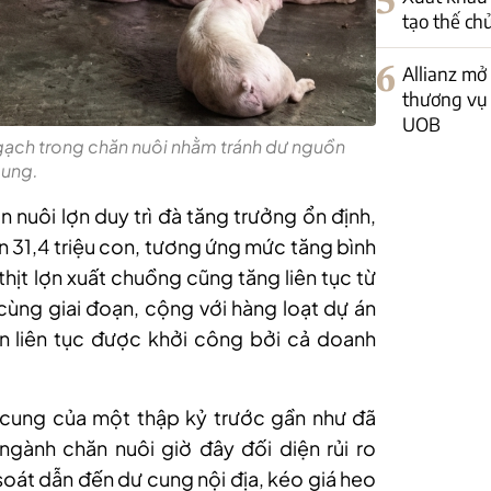
5
tạo thế ch
6
Allianz mở
thương vụ 
UOB
ngạch trong chăn nuôi nhằm tránh dư nguồn
ung.
nuôi lợn duy trì đà tăng trưởng ổn định,
ên 31,4 triệu con, tương ứng mức tăng bình
ịt lợn xuất chuồng cũng tăng liên tục từ
g cùng giai đoạn, cộng với hàng loạt dự án
 liên tục được khởi công bởi cả doanh
 cung của một thập kỷ trước gần như đã
ngành chăn nuôi giờ đây đối diện rủi ro
soát dẫn đến dư cung nội địa, kéo giá heo