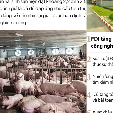
àn nái sinh sản hiện đạt khoảng 2,2 đến 2,5
ánh giá là đã đủ đáp ứng nhu cầu tiêu thụ
 đáng kể nếu nhìn lại giai đoạn hậu dịch tả
 nghiêm trọng.
1
FDI tăng
công nghi
2
Sửa Luật Đ
thực sự ch
3
Nhiều 'ông
tìm kiếm n
4
'Cú tăng t
và bài toá
Xuất khẩu 