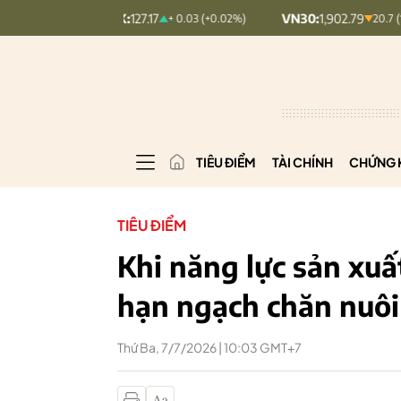
COMINDEX:
127.17
VN30:
1,902.79
+ 0.03 (+0.02%)
20.7 (1.08%)
TIÊU ĐIỂM
TÀI CHÍNH
CHỨNG 
TIÊU ĐIỂM
Khi năng lực sản xuất
hạn ngạch chăn nuôi
Thứ Ba, 7/7/2026 | 10:03 GMT+7