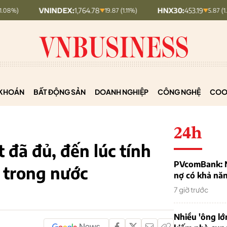
VNINDEX:
1,764.78
HNX30:
453.19
19.87 (1.11%)
5.87 (1.28%)
KHOÁN
BẤT ĐỘNG SẢN
DOANH NGHIỆP
CÔNG NGHỆ
COO
24h
 đã đủ, đến lúc tính
PVcomBank: Nh
 trong nước
nợ có khả nă
7 giờ trước
Nhiều 'ông lớ