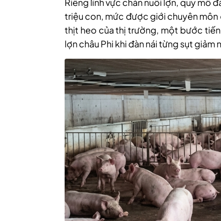
Riêng lĩnh vực chăn nuôi lợn, quy mô đ
triệu con, mức được giới chuyên môn đ
thịt heo của thị trường, một bước tiến
lợn châu Phi khi đàn nái từng sụt giảm