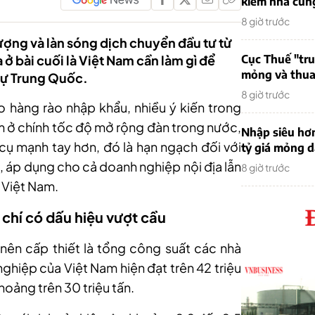
kiếm nhà cung
8 giờ trước
lượng và làn sóng dịch chuyển đầu tư từ
 ở bài cuối là Việt Nam cần làm gì để
Cục Thuế "tr
mỏng và thua 
tự Trung Quốc.
8 giờ trước
 hàng rào nhập khẩu, nhiều ý kiến trong
m ở chính tốc độ mở rộng đàn trong nước,
Nhập siêu hơ
ụ mạnh tay hơn, đó là hạn ngạch đối với
tỷ giá mỏng 
, áp dụng cho cả doanh nghiệp nội địa lẫn
8 giờ trước
 Việt Nam.
chí có dấu hiệu vượt cầu
nên cấp thiết là tổng công suất các nhà
ghiệp của Việt Nam hiện đạt trên 42 triệu
khoảng trên 30 triệu tấn.