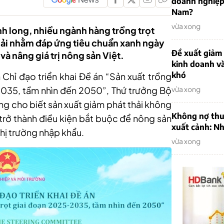
doanh nghiệp
Nam?
vừa xong
anh long, nhiều ngành hàng trồng trọt
hải nhằm đáp ứng tiêu chuẩn xanh ngày
Đề xuất giảm
và nâng giá trị nông sản Việt.
kinh doanh v
khó
n Chỉ đạo triển khai Đề án “Sản xuất trồng
 2035, tầm nhìn đến 2050”, Thứ trưởng Bộ
vừa xong
g cho biết sản xuất giảm phát thải không
Không nợ thu
 trở thành điều kiện bắt buộc để nông sản
xuất cảnh: Nh
thị trường nhập khẩu.
vừa xong