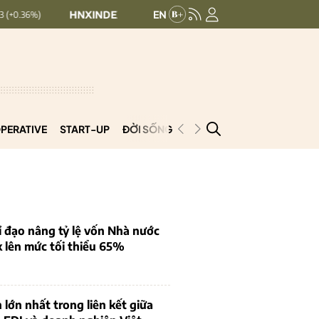
HNXINDEX:
293.44
UPCOMINDEX:
126.99
+ 0.25 (+0.09%)
PERATIVE
START-UP
ĐỜI SỐNG
PODCAST
VNCOOP
 đạo nâng tỷ lệ vốn Nhà nước
k lên mức tối thiểu 65%
 lớn nhất trong liên kết giữa