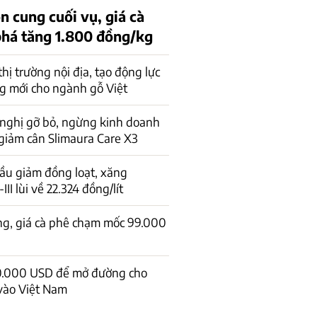
n cung cuối vụ, giá cà
phá tăng 1.800 đồng/kg
 thị trường nội địa, tạo động lực
g mới cho ngành gỗ Việt
 nghị gỡ bỏ, ngừng kinh doanh
giảm cân Slimaura Care X3
ầu giảm đồng loạt, xăng
I lùi về 22.324 đồng/lít
ng, giá cà phê chạm mốc 99.000
0.000 USD để mở đường cho
vào Việt Nam