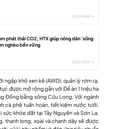
ĐỌC NGAY
iảm phát thải CO2, HTX giúp nông dân 'sống
ảm nghèo bền vững
ĐỌC NGAY
ới ngập khô xen kẽ (AWD), quản lý rơm rạ,
 tục được mở rộng gắn với Đề án 1 triệu ha
vùng Đồng bằng sông Cửu Long. Với ngành
nh cà phê tuần hoàn, tiết kiệm nước tưới,
 sức khỏe đất tại Tây Nguyên và Sơn La.
ng, thanh long, xoài và chanh dây sẽ được
ưới, xử lý phụ phẩm và đáp ứng tiêu chuẩn