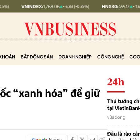
INDEX:
1,768.06
HNX30:
455.12
+ 6.83 (+0.39%)
+ 1.63 (+0.36%)
KHOÁN
BẤT ĐỘNG SẢN
DOANH NGHIỆP
CÔNG NGHỆ
COO
24h
tốc “xanh hóa” để giữ
Thủ tướng chỉ
tại VietinBan
vừa xong
Đâu là rào cản