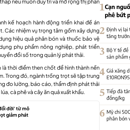
 thấp nếu muốn duy trì và mở rộng thị phần
1
Cạn nguồ
phê bứt 
ành kế hoạch hành động triển khai đề án
2
Định vị lại
trọt. Các nhiệm vụ trọng tâm gồm xây dựng
tăng trưởn
ử dụng hiệu quả phân bón và thuốc bảo vệ
ử dụng phụ phẩm nông nghiệp, phát triển
3
Bộ Y tế đề
yển đổi số trong quản lý phát thải.
sản phẩm 
là thời điểm then chốt để hình thành nền
4
Giá xăng d
m. Trong đó, ngành trồng trọt sẽ tập trung
E10RON95-II
ống đo lường, báo cáo, thẩm định phát thải
5
Tiếp đà tă
lúa, cà phê và cây ăn quả xuất khẩu.
đồng/kg
đổi đời' từ mô
6
Mỹ chi 50
rọt giảm phát
phân bón 