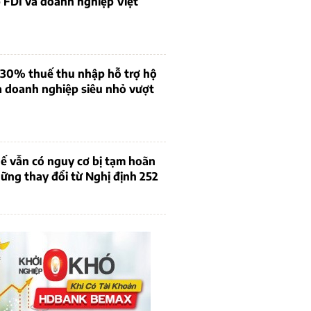
 FDI và doanh nghiệp Việt
 30% thuế thu nhập hỗ trợ hộ
à doanh nghiệp siêu nhỏ vượt
ế vẫn có nguy cơ bị tạm hoãn
ững thay đổi từ Nghị định 252