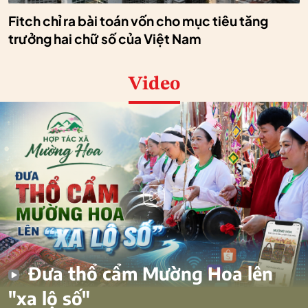
Fitch chỉ ra bài toán vốn cho mục tiêu tăng
trưởng hai chữ số của Việt Nam
Video
Đưa thổ cẩm Mường Hoa lên
"xa lộ số"