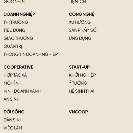
GÓC NHÌN
TIỆN ÍCH
DOANH NGHIỆP
CÔNG NGHỆ
THỊ TRƯỜNG
XU HƯỚNG
TIÊU DÙNG
SẢN PHẨM SỐ
GIAO THƯƠNG
ỨNG DỤNG
QUẢN TRỊ
THÔNG TIN DOANH NGHIỆP
COOPERATIVE
START-UP
HỢP TÁC XÃ
KHỞI NGHIỆP
MÔ HÌNH
Ý TƯỞNG
KINH DOANH XANH
HỆ SINH THÁI
AN SINH
ĐỜI SỐNG
VNCOOP
DÂN SINH
VIỆC LÀM