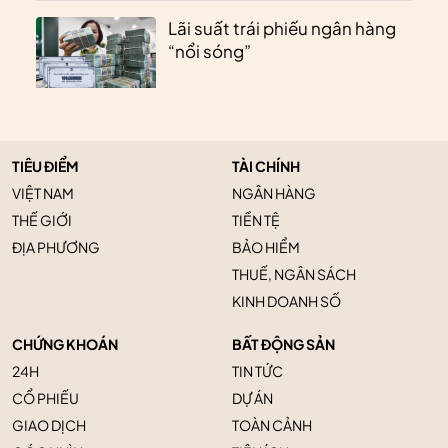
Lãi suất trái phiếu ngân hàng
“nổi sóng”
TIÊU ĐIỂM
TÀI CHÍNH
VIỆT NAM
NGÂN HÀNG
THẾ GIỚI
TIỀN TỆ
ĐỊA PHƯƠNG
BẢO HIỂM
THUẾ, NGÂN SÁCH
KINH DOANH SỐ
CHỨNG KHOÁN
BẤT ĐỘNG SẢN
24H
TIN TỨC
CỔ PHIẾU
DỰ ÁN
GIAO DỊCH
TOÀN CẢNH