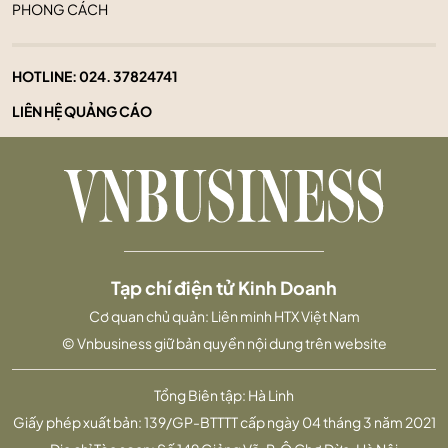
PHONG CÁCH
HOTLINE:
024. 37824741
LIÊN HỆ QUẢNG CÁO
Tạp chí điện tử Kinh Doanh
Cơ quan chủ quản: Liên minh HTX Việt Nam
© Vnbusiness giữ bản quyền nội dung trên website
Tổng Biên tập: Hà Linh
Giấy phép xuất bản: 139/GP-BTTTT cấp ngày 04 tháng 3 năm 2021