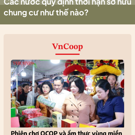
Các nước quy định thời hạn sở hữu
chung cư như thế nào?
VnCoop
Phiên chợ OCOP và ẩm thực vùng miền