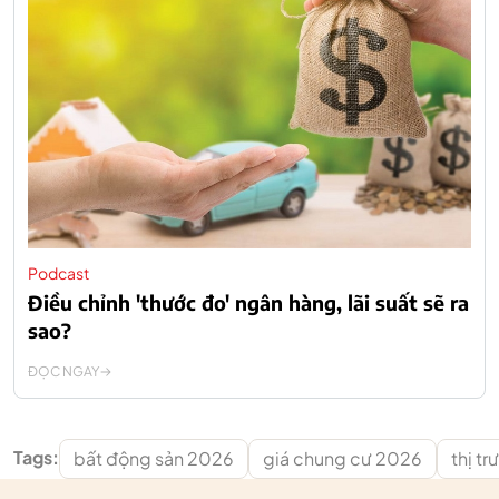
Podcast
Điều chỉnh 'thước đo' ngân hàng, lãi suất sẽ ra
sao?
ĐỌC NGAY
Tags:
bất động sản 2026
giá chung cư 2026
thị t