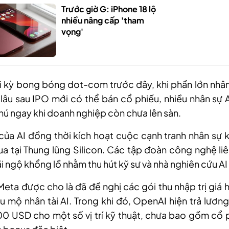
Trước giờ G: iPhone 18 lộ
nhiều nâng cấp 'tham
vọng'
i kỳ bong bóng dot-com trước đây, khi phần lớn nhân
 lâu sau IPO mới có thể bán cổ phiếu, nhiều nhân sự A
phú ngay khi doanh nghiệp còn chưa lên sàn.
ủa AI đồng thời kích hoạt cuộc cạnh tranh nhân sự k
a tại Thung lũng Silicon. Các tập đoàn công nghệ liê
i ngộ khổng lồ nhằm thu hút kỹ sư và nhà nghiên cứu AI
eta được cho là đã đề nghị các gói thu nhập trị giá 
 mộ nhân tài AI. Trong khi đó, OpenAI hiện trả lươn
0 USD cho một số vị trí kỹ thuật, chưa bao gồm cổ 