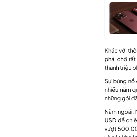
Khác với thờ
phải chờ rất
thành triệu 
Sự bùng nổ c
nhiều năm qu
những gói đã
Năm ngoái, M
USD để chiêu
vượt 500.00