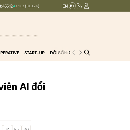
HNXINDEX:
293.44
UPCOMINDEX
+ 1.63 (+0.36%)
+ 0.25 (+0.09%)
PERATIVE
START-UP
ĐỜI SỐNG
PODCAST
VNCOOP
iên AI đổi