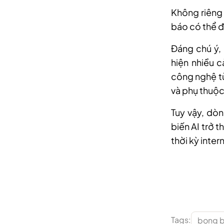
Không riêng
báo có thể đ
Đáng chú ý, 
hiện nhiều 
công nghệ từ
và phụ thuộc
Tuy vậy, dòn
biến AI trở 
thời kỳ inter
Tags:
bong b