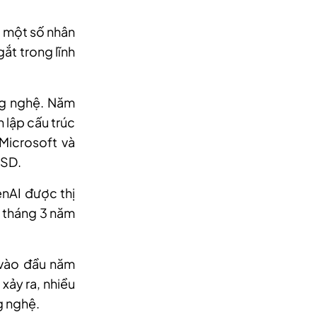
o một số nhân
ắt trong lĩnh
ng nghệ. Năm
 lập cấu trúc
Microsoft và
USD.
enAI được thị
o tháng 3 năm
 vào đầu năm
xảy ra, nhiều
g nghệ.