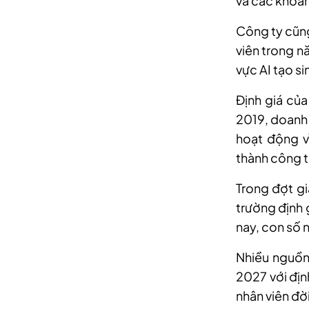
và các khoản
Công ty cũng
viên trong n
vực AI tạo si
Định giá củ
2019, doanh 
hoạt động v
thành công t
Trong đợt gi
trường định 
nay, con số 
Nhiều nguồn
2027 với địn
nhân viên đờ