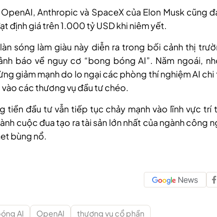
 OpenAI, Anthropic và SpaceX của Elon Musk cũng 
ạt định giá trên 1.000 tỷ USD khi niêm yết.
làn sóng làm giàu này diễn ra trong bối cảnh thị trư
cảnh báo về nguy cơ “bong bóng AI”. Năm ngoái, n
ng giảm mạnh do lo ngại các phòng thí nghiệm AI chi
 vào các thương vụ đầu tư chéo.
g tiền đầu tư vẫn tiếp tục chảy mạnh vào lĩnh vực trí 
thành cuộc đua tạo ra tài sản lớn nhất của ngành công n
net bùng nổ.
óng AI
OpenAI
thương vụ cổ phần