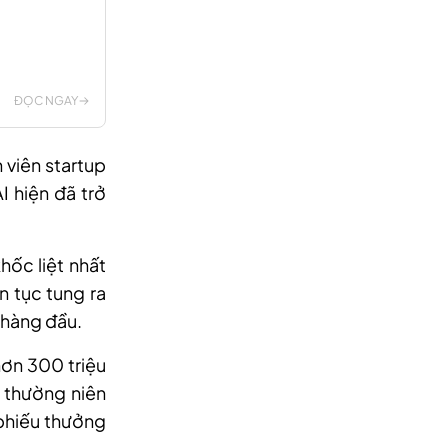
ĐỌC NGAY
 viên startup
I hiện đã trở
hốc liệt nhất
n tục tung ra
 hàng đầu.
hơn 300 triệu
g thường niên
phiếu thưởng