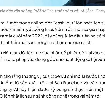
ân viên văn phòng "đổi đời" sau một đêm với AI. (Ảnh: Gett
 là một trong những đợt “cash-out” lớn nhất lịch sử
ước khi niêm yết công khai. Với nhiều nhân sự gia nh
ra mắt cuối năm 2022, đây cũng là lần đầu tiên họ có t
hành tiền mặt sau thời gian bị hạn chế giao dịch.
n viên sau đó tiếp tục đưa phần cổ phiếu còn lại vào c
 hình cho phép vừa đóng góp cho hoạt động xã hội v
ch cho rằng thương vụ của OpenAI chỉ mới là bước khở
 khổng lồ sắp xuất hiện tại San Francisco và các t
ông ty AI này hiện được kỳ vọng sẽ thực hiện một
O lớn nhất lịch sử ngành công nghệ trong vài năm tới.