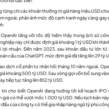
 bonus đặc biệt.
 từng chi các khoản thưởng trị giá hàng triệu USD ch
ăm ngoái, phản ánh mức độ cạnh tranh ngày càng gay g
nh.
a OpenAI tăng với tốc độ hiếm thấy trong lịch sử cô
nghiệp này chỉ được định giá khoảng 1 tỷ USD khi thành
ì lợi nhuận. Đến năm 2023, sau khoản đầu tư lớn từ 
oàn cầu của ChatGPT, mức định giá đã tăng lên 29 tỷ 
ao dịch cổ phần tư nhân hồi tháng 10 năm ngoái, Op
giá khoảng 500 tỷ USD. Sau vòng gọi vốn bổ sung và
này tiếp tục tăng lên 852 tỷ USD.
 tin cho biết OpenAI đang hướng tới kế hoạch IPO
h giá có thể vượt mốc 1.000 tỷ USD. Nếu kịch bản này 
i đầu của công ty có thể gia nhập hàng ngũ tỷ phú côn