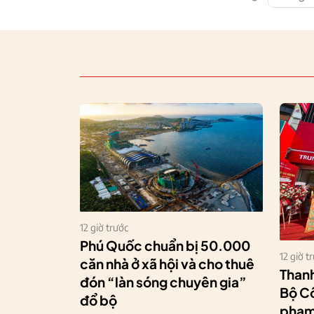
12 giờ trước
Phú Quốc chuẩn bị 50.000
12 giờ t
căn nhà ở xã hội và cho thuê
Thanh
đón “làn sóng chuyên gia”
Bộ Cô
đổ bộ
phạm 