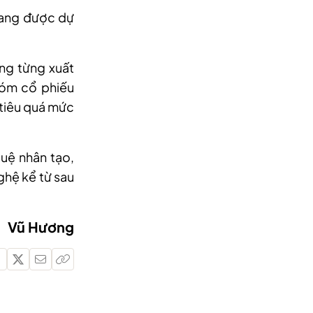
đang được dự
ờng từng xuất
hóm cổ phiếu
 tiêu quá mức
tuệ nhân tạo,
ghệ kể từ sau
Vũ Hương