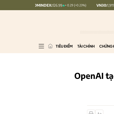
UPCOMINDEX:
126.99
VN30:
1,911.09
+ 0.29 (+0.23%)
+ 9.4
TIÊU ĐIỂM
TÀI CHÍNH
CHỨNG 
OpenAI tạ