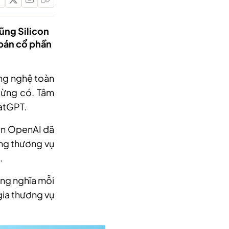
lũng Silicon
 bán cổ phần
ông nghệ toàn
 từng có. Tâm
hatGPT.
iên OpenAI đã
ong thương vụ
.
ng nghĩa mỗi
 gia thương vụ