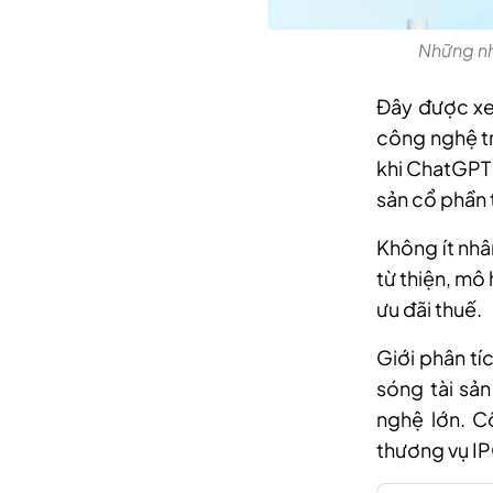
Những nh
Đây được xem
công nghệ tr
khi ChatGPT 
sản cổ phần t
Không ít nhâ
từ thiện, mô
ưu đãi thuế.
Giới phân tí
sóng tài sản
nghệ lớn. C
thương vụ IP