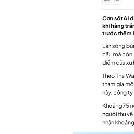
Cơn sốt AI đ
khi hàng tr
trước thềm 
Làn sóng bùn
cầu mà còn t
điểm của xu 
Theo The Wal
tham gia một
này, công ty
Khoảng 75 n
người thu về 
nhận khoảng 