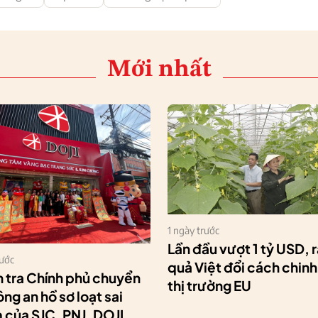
Mới nhất
1 ngày trước
Lần đầu vượt 1 tỷ USD, 
rước
quả Việt đổi cách chin
 tra Chính phủ chuyển
thị trường EU
ng an hồ sơ loạt sai
của SJC, PNJ, DOJI,