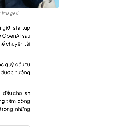
y Images)
 giới startup
ập OpenAI sau
hể chuyển tài
ác quỹ đầu tư
ừa được hưởng
i đầu cho làn
rung tâm công
 trong những