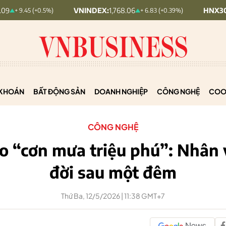
VNINDEX:
1,768.06
HNX30:
455.12
5 (+0.5%)
+ 6.83 (+0.39%)
KHOÁN
BẤT ĐỘNG SẢN
DOANH NGHIỆP
CÔNG NGHỆ
COO
CÔNG NGHỆ
o “cơn mưa triệu phú”: Nhân v
đời sau một đêm
Thứ Ba, 12/5/2026 | 11:38 GMT+7