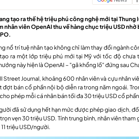
ang tạo ra thế hệ triệu phú công nghệ mới tại Thung 
ăm nhân viên OpenAI thu về hàng chục triệu USD nhờ
IPO.
g nổ trí tuệ nhân tạo không chỉ làm thay đổi ngành c
ạo ra một lớp triệu phú mới tại Mỹ với tốc độ chưa
hướng này hiện là OpenAI – "gã khổng lồ" đứng sau C
l Street Journal, khoảng 600 nhân viên và cựu nhân v
 đợt bán cổ phần nội bộ diễn ra trong năm ngoái. Tr
 cho phép mỗi cá nhân bán tối đa 30 triệu USD cổ phần
gười đã sử dụng hết hạn mức được phép giao dịch, đồ
trọn vẹn 30 triệu USD. Tính trung bình, nhân viên tham
11 triệu USD/người.