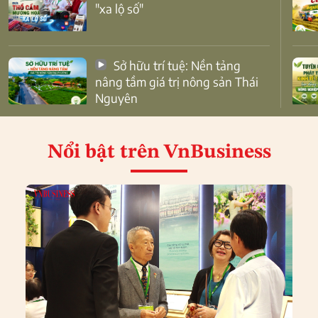
"xa lộ số"
Sở hữu trí tuệ: Nền tảng
nâng tầm giá trị nông sản Thái
Nguyên
Nổi bật
trên VnBusiness