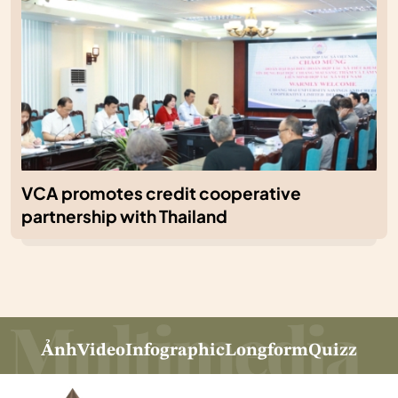
VCA promotes credit cooperative
partnership with Thailand
Ảnh
Video
Infographic
Longform
Quizz