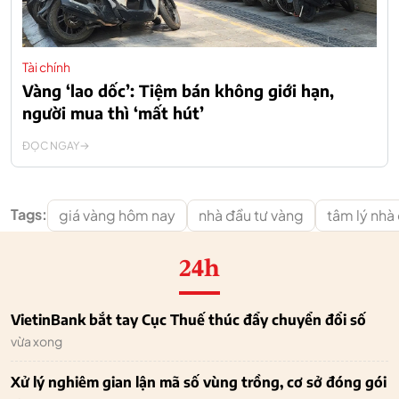
Tài chính
Vàng ‘lao dốc’: Tiệm bán không giới hạn,
người mua thì ‘mất hút’
ĐỌC NGAY
Tags:
giá vàng hôm nay
nhà đầu tư vàng
tâm lý nhà
24h
VietinBank bắt tay Cục Thuế thúc đẩy chuyển đổi số
vừa xong
Xử lý nghiêm gian lận mã số vùng trồng, cơ sở đóng gói