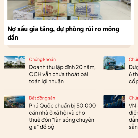
Nợ xấu gia tăng, dự phòng rủi ro mỏng
dần
Chứng khoán
Chứ
Doanh thu lập đỉnh 20 năm,
Dượ
OCH vẫn chưa thoát bài
6 t
toán lợi nhuận
cổ 
Bất động sản
Chứ
Phú Quốc chuẩn bị 50.000
VN-
căn nhà ở xã hội và cho
điể
thuê đón “làn sóng chuyên
dẫn
gia” đổ bộ
sẵn