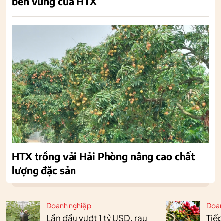
bền vững của HTX
HTX trồng vải Hải Phòng nâng cao chất
lượng đặc sản
Doanh nghiệp
Doa
Lần đầu vượt 1 tỷ USD, rau
Tiế