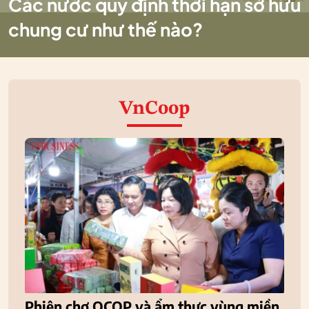
Các nước quy định thời hạn sở hữu
chung cư như thế nào?
VnCoop
Phiên chợ OCOP và ẩm thực vùng miền