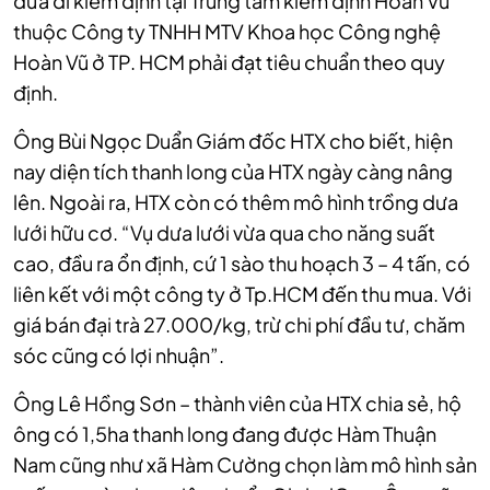
đưa đi kiểm định tại Trung tâm kiểm định Hoàn Vũ
thuộc Công ty TNHH MTV Khoa học Công nghệ
Hoàn Vũ ở TP. HCM phải đạt tiêu chuẩn theo quy
định.
Ông Bùi Ngọc Duẩn Giám đốc HTX cho biết, hiện
nay diện tích thanh long của HTX ngày càng nâng
lên. Ngoài ra, HTX còn có thêm mô hình trồng dưa
lưới hữu cơ. “Vụ dưa lưới vừa qua cho năng suất
cao, đầu ra ổn định, cứ 1 sào thu hoạch 3 – 4 tấn, có
liên kết với một công ty ở Tp.HCM đến thu mua. Với
giá bán đại trà 27.000/kg, trừ chi phí đầu tư, chăm
sóc cũng có lợi nhuận”.
Ông Lê Hồng Sơn – thành viên của HTX chia sẻ, hộ
ông có 1,5ha thanh long đang được Hàm Thuận
Nam cũng như xã Hàm Cường chọn làm mô hình sản