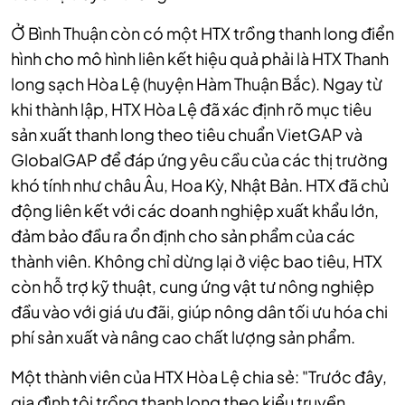
Ở Bình Thuận còn có một HTX trồng thanh long điển
hình cho mô hình liên kết hiệu quả phải là HTX Thanh
long sạch Hòa Lệ (huyện Hàm Thuận Bắc). Ngay từ
khi thành lập, HTX Hòa Lệ đã xác định rõ mục tiêu
sản xuất thanh long theo tiêu chuẩn VietGAP và
GlobalGAP để đáp ứng yêu cầu của các thị trường
khó tính như châu Âu, Hoa Kỳ, Nhật Bản. HTX đã chủ
động liên kết với các doanh nghiệp xuất khẩu lớn,
đảm bảo đầu ra ổn định cho sản phẩm của các
thành viên. Không chỉ dừng lại ở việc bao tiêu, HTX
còn hỗ trợ kỹ thuật, cung ứng vật tư nông nghiệp
đầu vào với giá ưu đãi, giúp nông dân tối ưu hóa chi
phí sản xuất và nâng cao chất lượng sản phẩm.
Một thành viên của HTX Hòa Lệ chia sẻ: "Trước đây,
gia đình tôi trồng thanh long theo kiểu truyền