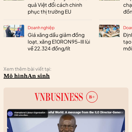
quả Việt đổi cách chinh
chạ
phục thị trường EU
đồn
Doanh nghiệp
Doa
Giá xăng dầu giảm đồng
Định
loạt, xăng E10RON95-III lùi
tạo
về 22.324 đồng/lít
mới
Xem thêm bài viết tại:
Mô hình
An sinh