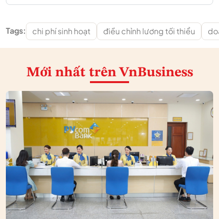
Tags:
chi phí sinh hoạt
điều chỉnh lương tối thiểu
do
Mới nhất
trên VnBusiness