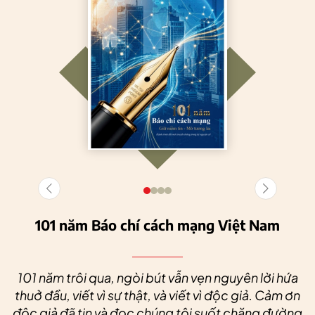
101 năm Báo chí cách mạng Việt Nam
101 năm trôi qua, ngòi bút vẫn vẹn nguyên lời hứa
thuở đầu, viết vì sự thật, và viết vì độc giả. Cảm ơn
độc giả đã tin và đọc chúng tôi suốt chặng đường