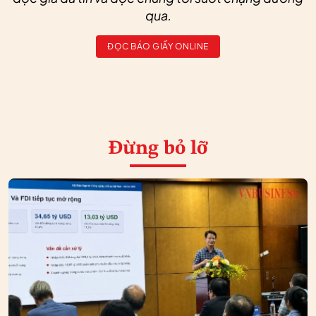
qua.
ĐỌC BÁO GIẤY ONLINE
Đừng bỏ lỡ