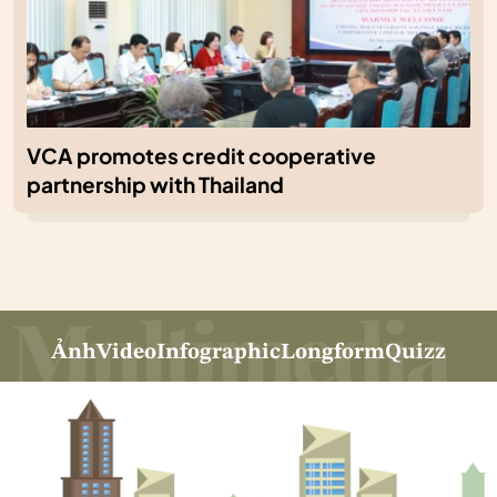
VCA promotes credit cooperative
partnership with Thailand
Ảnh
Video
Infographic
Longform
Quizz