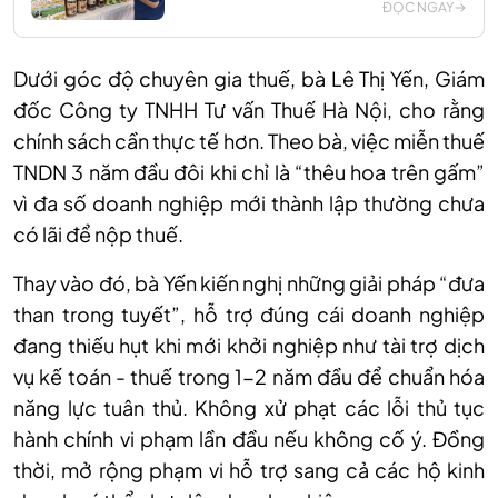
ĐỌC NGAY
Dưới góc độ chuyên gia thuế, bà Lê Thị Yến, Giám
đốc Công ty TNHH Tư vấn Thuế Hà Nội, cho rằng
chính sách cần thực tế hơn. Theo bà, việc miễn thuế
TNDN 3 năm đầu đôi khi chỉ là “thêu hoa trên gấm”
vì đa số doanh nghiệp mới thành lập thường chưa
có lãi để nộp thuế.
Thay vào đó, bà Yến kiến nghị những giải pháp “đưa
than trong tuyết
”,
hỗ trợ đúng cái doanh nghiệp
đang thiếu hụt khi mới khởi nghiệp
như t
ài trợ dịch
vụ kế toán - thuế trong 1-2 năm đầu để chuẩn hóa
năng lực tuân thủ.
Không xử phạt các lỗi thủ tục
hành chính vi phạm lần đầu nếu không cố ý.
Đồng
thời, m
ở rộng phạm vi hỗ trợ sang cả các hộ kinh