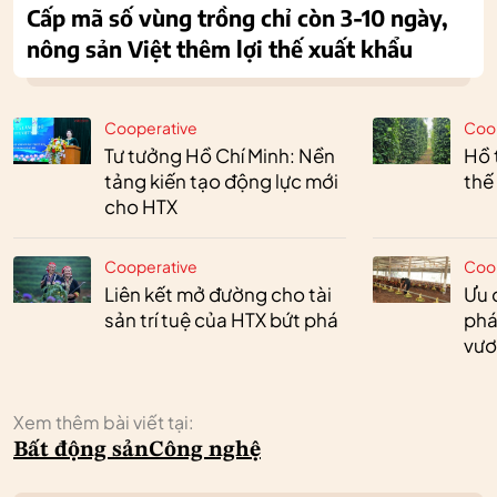
Cấp mã số vùng trồng chỉ còn 3-10 ngày,
nông sản Việt thêm lợi thế xuất khẩu
Cooperative
Coo
Tư tưởng Hồ Chí Minh: Nền
Hồ 
tảng kiến tạo động lực mới
thế
cho HTX
Cooperative
Coo
Liên kết mở đường cho tài
Ưu 
sản trí tuệ của HTX bứt phá
phá
vươ
Xem thêm bài viết tại:
Bất động sản
Công nghệ