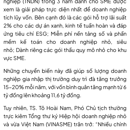
nghiệp (TNDN) trong 3 năm dành cho SME được
xem là giải pháp trực diện nhất để doanh nghiệp
tích lũy vốn. Bên cạnh đó là các gói hỗ trợ lãi suất
2% cho các dự án xanh, kinh tế tuần hoàn và đáp
ứng tiêu chí ESG
;
Miễn phí nền tảng số và phần
mềm kế toán cho doanh nghiệp nhỏ, siêu
nhỏ
;
Dành riêng các gói thầu quy mô nhỏ cho khu
vực SME.
Những chuyển biến này đã giúp số lượng doanh
nghiệp gia nhập thị trường duy trì đà tăng trưởng
15-20% mỗi năm, với vốn bình quân tăng mạnh từ 6
tỷ đồng lên khoảng 11,6 tỷ đồng.
Tuy nhiên,
TS. Tô Hoài Nam, Phó Chủ tịch thường
trực kiêm Tổng thư ký Hiệp hội doanh nghiệp nhỏ
và vừa Việt Nam (VINASME) trăn trở: “Nhiều chính