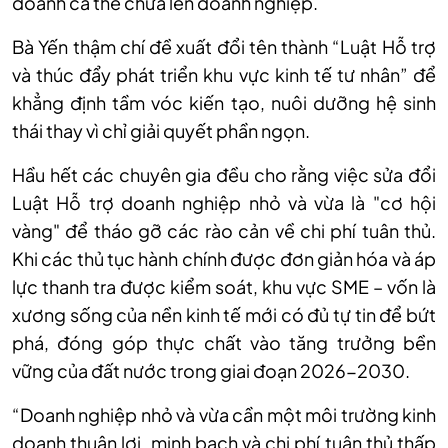
doanh cá thể chưa lên doanh nghiệp.
Bà Yến thậm chí đề xuất đổi tên thành “Luật Hỗ trợ
và thúc đẩy phát triển khu vực kinh tế tư nhân” để
khẳng định tầm vóc kiến tạo, nuôi dưỡng hệ sinh
thái thay vì chỉ giải quyết phần ngọn.
Hầu
hết các chuyên gia đều cho rằng v
iệc sửa đổi
Luật Hỗ trợ doanh nghiệp nhỏ và vừa là "cơ hội
vàng" để tháo gỡ các rào cản về chi phí tuân thủ.
Khi các thủ tục hành chính được đơn giản hóa và áp
lực thanh tra được kiểm soát, khu vực SME – vốn là
xương sống của nền kinh tế mới có đủ tự tin để bứt
phá, đóng góp thực chất vào tăng trưởng bền
vững của đất nước trong giai đoạn 2026-2030.
“D
oanh nghiệp nhỏ và vừa cần một môi trường kinh
doanh thuận lợi, minh bạch và chi phí tuân thủ thấp