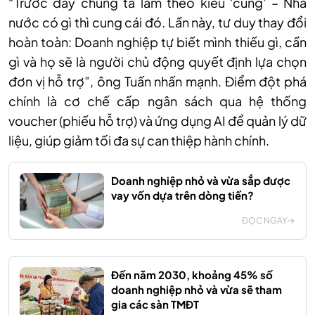
“Trước đây chúng ta làm theo kiểu 'cung' – Nhà
nước có gì thì cung cái đó. Lần này, tư duy thay đổi
hoàn toàn: Doanh nghiệp tự biết mình thiếu gì, cần
gì và họ sẽ là người chủ động quyết định lựa chọn
đơn vị hỗ trợ”
,
ông Tuấn nhấn mạnh. Điểm đột phá
chính là cơ chế cấp ngân sách qua hệ thống
voucher (phiếu hỗ trợ) và ứng dụng AI để quản lý dữ
liệu, giúp giảm tối đa sự can thiệp hành chính.
Doanh nghiệp nhỏ và vừa sắp được
vay vốn dựa trên dòng tiền?
ĐỌC NGAY
Đến năm 2030, khoảng 45% số
doanh nghiệp nhỏ và vừa sẽ tham
gia các sàn TMĐT