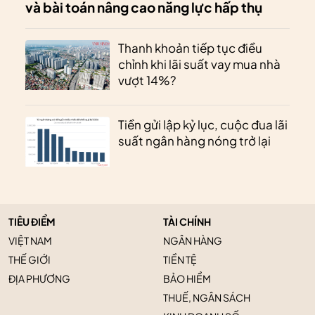
và bài toán nâng cao năng lực hấp thụ
Thanh khoản tiếp tục điều
chỉnh khi lãi suất vay mua nhà
vượt 14%?
Tiền gửi lập kỷ lục, cuộc đua lãi
suất ngân hàng nóng trở lại
TIÊU ĐIỂM
TÀI CHÍNH
VIỆT NAM
NGÂN HÀNG
THẾ GIỚI
TIỀN TỆ
ĐỊA PHƯƠNG
BẢO HIỂM
THUẾ, NGÂN SÁCH