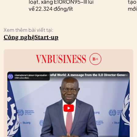
loạt, xăng E10RON95-III lùi
tạo
về 22.324 đồng/lít
mới
Xem thêm bài viết tại:
Công nghệ
Start-up