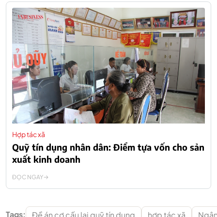
Hợp tác xã
Quỹ tín dụng nhân dân: Điểm tựa vốn cho sản
xuất kinh doanh
ĐỌC NGAY
Tags:
Đề án cơ cấu lại quỹ tín dụng
hợp tác xã
Ngân