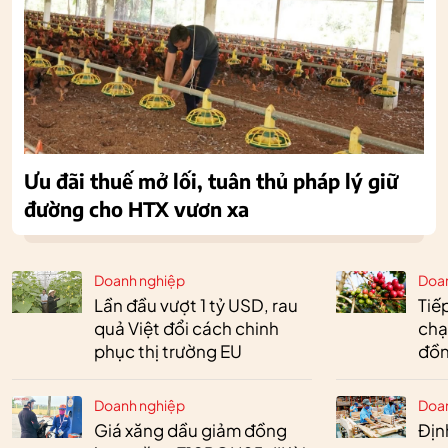
Ưu đãi thuế mở lối, tuân thủ pháp lý giữ
đường cho HTX vươn xa
Doanh nghiệp
Doa
Lần đầu vượt 1 tỷ USD, rau
Tiế
quả Việt đổi cách chinh
chạ
phục thị trường EU
đồn
Doanh nghiệp
Doa
Giá xăng dầu giảm đồng
Định