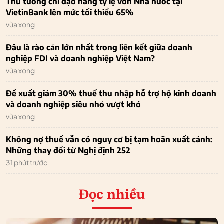
Thủ tướng chỉ đạo nâng tỷ lệ vốn Nhà nước tại
VietinBank lên mức tối thiểu 65%
vừa xong
Đâu là rào cản lớn nhất trong liên kết giữa doanh
nghiệp FDI và doanh nghiệp Việt Nam?
vừa xong
Đề xuất giảm 30% thuế thu nhập hỗ trợ hộ kinh doanh
và doanh nghiệp siêu nhỏ vượt khó
vừa xong
Không nợ thuế vẫn có nguy cơ bị tạm hoãn xuất cảnh:
Những thay đổi từ Nghị định 252
31 phút trước
Đọc nhiều