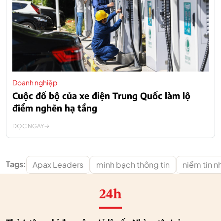
Doanh nghiệp
Cuộc đổ bộ của xe điện Trung Quốc làm lộ
điểm nghẽn hạ tầng
ĐỌC NGAY
Tags:
Apax Leaders
minh bạch thông tin
niềm tin n
24h