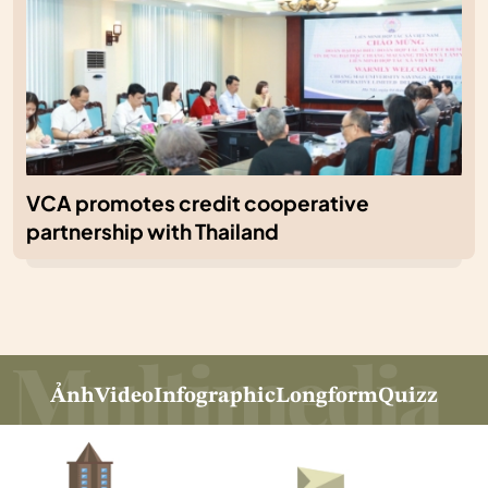
VCA promotes credit cooperative
partnership with Thailand
Ảnh
Video
Infographic
Longform
Quizz