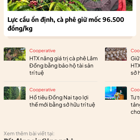
Lực cầu ổn định, cà phê giữ mốc 96.500
đồng/kg
Cooperative
Coo
HTX nâng giá trị cà phê Lâm
Giữ
Đồng bằng bảo hộ tài sản
HTX
trí tuệ
sở h
Cooperative
Coo
Hồ tiêu Đồng Nai tạo lợi
Tư 
thế mới bằng sở hữu trí tuệ
tản
cho
Xem thêm bài viết tại: