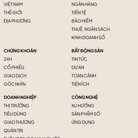
VIỆT NAM
NGÂN HÀNG
THẾ GIỚI
TIỀN TỆ
ĐỊA PHƯƠNG
BẢO HIỂM
THUẾ, NGÂN SÁCH
KINH DOANH SỐ
CHỨNG KHOÁN
BẤT ĐỘNG SẢN
24H
TIN TỨC
CỔ PHIẾU
DỰ ÁN
GIAO DỊCH
TOÀN CẢNH
GÓC NHÌN
TIỆN ÍCH
DOANH NGHIỆP
CÔNG NGHỆ
THỊ TRƯỜNG
XU HƯỚNG
TIÊU DÙNG
SẢN PHẨM SỐ
GIAO THƯƠNG
ỨNG DỤNG
QUẢN TRỊ