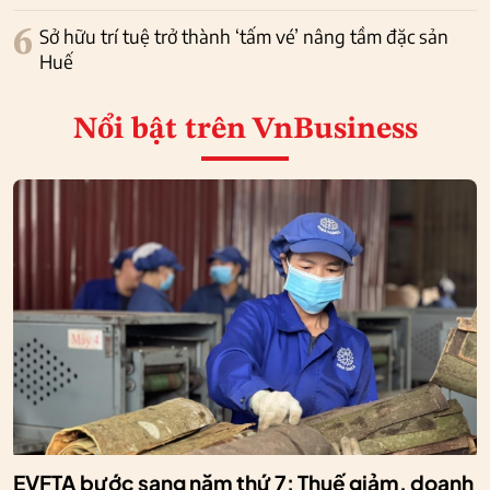
6
Sở hữu trí tuệ trở thành ‘tấm vé’ nâng tầm đặc sản
Huế
Nổi bật
trên VnBusiness
EVFTA bước sang năm thứ 7: Thuế giảm, doanh