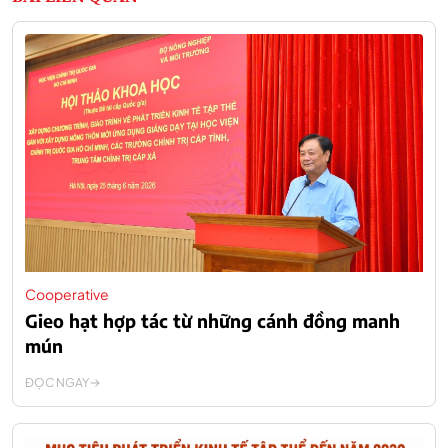
Cooperative
Gieo hạt hợp tác từ những cánh đồng manh
mún
ĐỌC NGAY