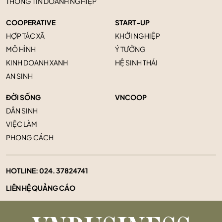
THÔNG TIN DOANH NGHIỆP
COOPERATIVE
START-UP
HỢP TÁC XÃ
KHỞI NGHIỆP
MÔ HÌNH
Ý TƯỞNG
KINH DOANH XANH
HỆ SINH THÁI
AN SINH
ĐỜI SỐNG
VNCOOP
DÂN SINH
VIỆC LÀM
PHONG CÁCH
HOTLINE:
024. 37824741
LIÊN HỆ QUẢNG CÁO