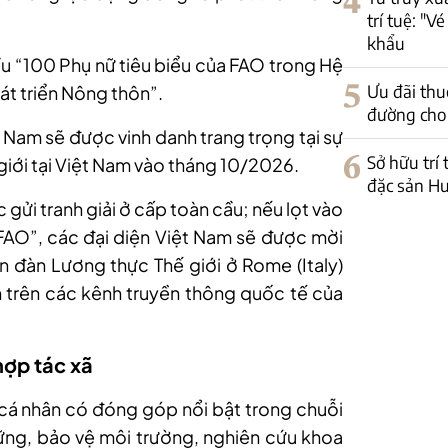
4
trí tuệ: "
khẩu
ầu “100 Phụ nữ tiêu biểu của FAO trong Hệ
5
Ưu đãi thu
t triển Nông thôn”.
đường cho
 Nam sẽ được vinh danh trang trọng tại sự
6
Sở hữu trí
iới tại Việt Nam vào tháng 10/2026.
đặc sản H
 gửi tranh giải ở cấp toàn cầu; nếu lọt vào
FAO”, các đại diện Việt Nam sẽ được mời
ễn đàn Lương thực Thế giới ở Rome (Italy)
n trên các kênh truyền thông quốc tế của
hợp tác xã
á nhân có đóng góp nổi bật trong chuỗi
 vững, bảo vệ môi trường, nghiên cứu khoa