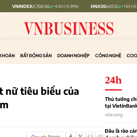
DEX:
1,768.06
HNX30:
455.12
H
+ 6.83 (+0.39%)
+ 1.63 (+0.36%)
KHOÁN
BẤT ĐỘNG SẢN
DOANH NGHIỆP
CÔNG NGHỆ
COO
24h
 nữ tiêu biểu của
Thủ tướng chỉ
am
tại VietinBan
vừa xong
Đâu là rào cản