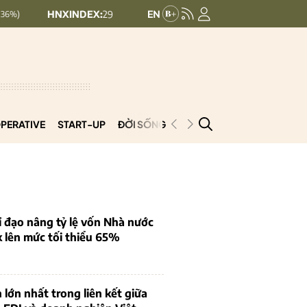
NXINDEX:
293.44
UPCOMINDEX:
126.99
+ 0.25 (+0.09%)
+ 0.2
PERATIVE
START-UP
ĐỜI SỐNG
PODCAST
VNCOOP
 đạo nâng tỷ lệ vốn Nhà nước
k lên mức tối thiểu 65%
 lớn nhất trong liên kết giữa