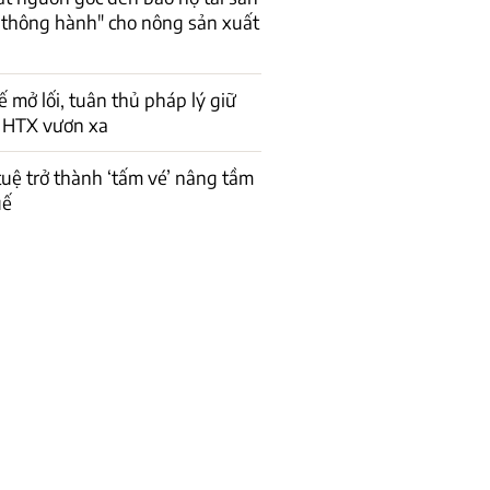
Vé thông hành" cho nông sản xuất
ế mở lối, tuân thủ pháp lý giữ
 HTX vươn xa
 tuệ trở thành ‘tấm vé’ nâng tầm
uế