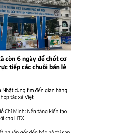
xã còn 6 ngày để chốt cơ
rực tiếp các chuỗi bán lẻ
n Nhật cùng tìm đến gian hàng
 hợp tác xã Việt
ồ Chí Minh: Nền tảng kiến tạo
ới cho HTX
ất nguồn gốc đến bảo hộ tài sản