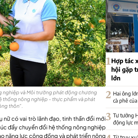
1
Hợp tác 
hội gặp t
lớn
ng nghiệp và Môi trường phát động chương
2
Hai ông lớ
 hệ thống nông nghiệp - thực phẩm và phát
cà phê của
nông thôn”.
3
Tư tưởng H
nữ có vai trò lãnh đạo, tinh thần đổi mới
động lực m
húc đẩy chuyển đổi hệ thống nông nghiệp
cao năng lực cộng đồng và phát triển nông
Từ truy xu