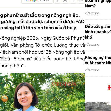
doanh nghiệp
Nam?
vừa xong
g phụ nữ xuất sắc trong nông nghiệp,
 8 gương mặt được lựa chọn sẽ được FAO
Đề xuất giảm
 sáng tại lễ tôn vinh toàn cầu ở Italy.
kinh doanh v
khó
Nông nghiệp 2026, Ngày Quốc tế Phụ nữ
giới, Văn phòng Tổ chức Lương thực và
vừa xong
Việt Nam phối hợp với Bộ Nông nghiệp và
Không nợ thu
ề cử “8 phụ nữ tiêu biểu trong hệ thống
xuất cảnh: Nh
 nông thôn”.
vừa xong