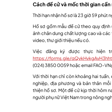
Cách đề cử và mốc thời gian cần
Thời hạn nhận hồ sơ là 23 giờ 59 phút
Hồ sơ gồm mẫu đề cử theo quy định (tó
ảnh chân dung chất lượng cao và các 
video, thư giới thiệu nếu có.
Việc đăng ký được thực hiện tr
https://forms.gle/qQvkHvkgAvH3hh
(024) 3850 0059 hoặc email FAO-VN
Với thời hạn chỉ còn khoảng hai tuần,
nghiệp, địa phương và bản thân mỗi
thiện hồ sơ. Một đề cử kịp thời hôm 
người phụ nữ Việt Nam trong nông ngh