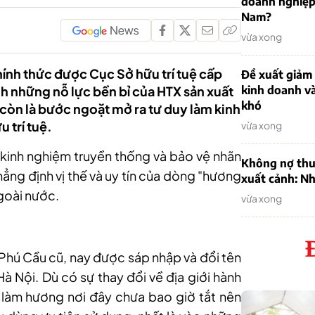
doanh nghiệp
Nam?
vừa xong
ính thức được Cục Sở hữu trí tuệ cấp
Đề xuất giảm
h những nỗ lực bền bỉ của HTX sản xuất
kinh doanh v
khó
còn là bước ngoặt mở ra tư duy làm kinh
 trí tuệ.
vừa xong
g kinh nghiệm truyền thống và bảo vệ nhãn
Không nợ thu
ẳng định vị thế và uy tín của dòng "hương
xuất cảnh: Nh
ngoài nước.
vừa xong
Phú Cầu cũ, nay được sáp nhập và đổi tên
à Nội. Dù có sự thay đổi về địa giới hành
 làm hương nơi đây chưa bao giờ tắt nên