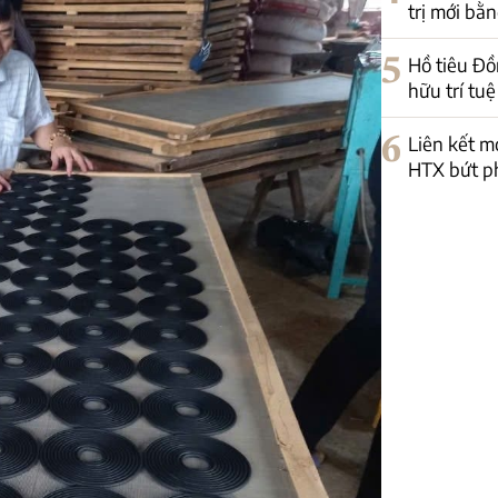
trị mới bằn
5
Hồ tiêu Đồ
hữu trí tuệ
6
Liên kết m
HTX bứt p