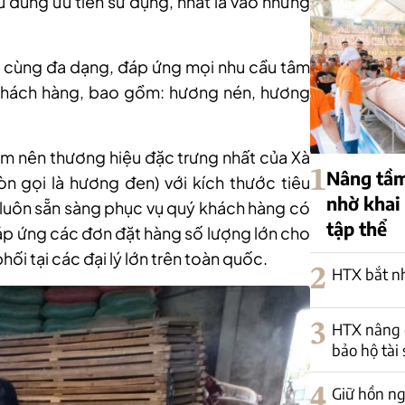
u dùng ưu tiên sử dụng, nhất là vào những
 cùng đa dạng, đáp ứng mọi nhu cầu tâm
 khách hàng, bao gồm: hương nén, hương
àm nên thương hiệu đặc trưng nhất của Xà
1
Nâng tầm
n gọi là hương đen) với kích thước tiêu
nhờ khai
 luôn sẵn sàng phục vụ quý khách hàng có
tập thể
đáp ứng các đơn đặt hàng số lượng lớn cho
ối tại các đại lý lớn trên toàn quốc.
2
HTX bắt nh
3
HTX nâng 
bảo hộ tài 
4
Giữ hồn ng