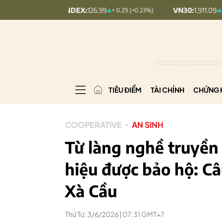
PCOMINDEX:
126.99
VN30:
1,911.09
+ 0.29 (+0.23%)
+ 9.45 (+0.5%)
TIÊU ĐIỂM
TÀI CHÍNH
CHỨNG 
COOPERATIVE
AN SINH
Từ làng nghề truyền
hiệu được bảo hộ: C
Xà Cầu
Thứ Tư, 3/6/2026 | 07:31 GMT+7