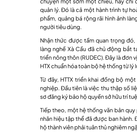
chuyện một sớm một chiều, hay chỉ d
quản lý. Đó là cả một hành trình tự h
phẩm, quảng bá rộng rãi hình ảnh làn
người tiêu dùng.
Nhận thức được tầm quan trọng đó, t
làng nghề Xà Cầu đã chủ động bắt ta
triển nông thôn (RUDEC). Đây là đơn 
HTX chuẩn hóa toàn bộ hệ thống từ lý l
Từ đây, HTTX triển khai đồng bộ một
nghiệp. Đầu tiên là việc thu thập số l
sơ đăng ký bảo hộ quyền sở hữu trí tu
Tiếp theo, một hệ thống văn bản quy 
nhãn hiệu tập thể đã được ban hành. 
hộ thành viên phải tuân thủ nghiêm ngặ