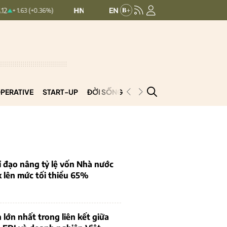
HNXINDEX:
293.44
UPCOMINDEX:
126.9
.36%)
+ 0.25 (+0.09%)
PERATIVE
START-UP
ĐỜI SỐNG
PODCAST
VNCOOP
 đạo nâng tỷ lệ vốn Nhà nước
k lên mức tối thiểu 65%
 lớn nhất trong liên kết giữa