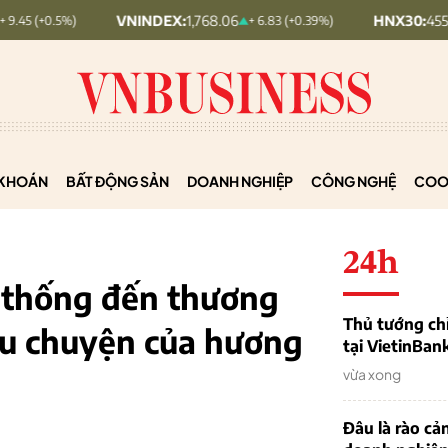
VNINDEX:
1,768.06
HNX30:
455.12
+ 6.83 (+0.39%)
+ 1.63 (+0
KHOÁN
BẤT ĐỘNG SẢN
DOANH NGHIỆP
CÔNG NGHỆ
COO
24h
 thống đến thương
Thủ tướng chỉ
âu chuyện của hương
tại VietinBan
vừa xong
Đâu là rào cản