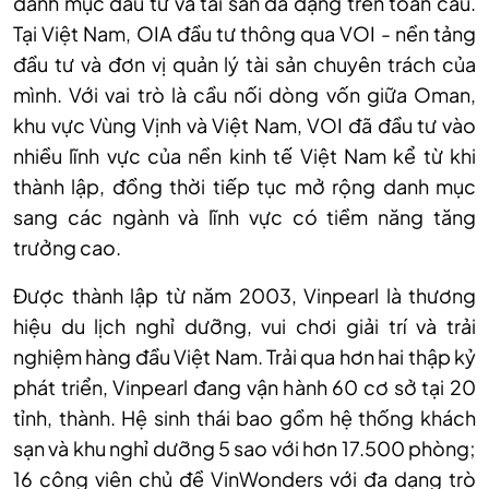
danh mục đầu tư và tài sản đa dạng trên toàn cầu.
Tại Việt Nam, OIA đầu tư thông qua VOI - nền tảng
đầu tư và đơn vị quản lý tài sản chuyên trách của
mình. Với vai trò là cầu nối dòng vốn giữa Oman,
khu vực Vùng Vịnh và Việt Nam, VOI đã đầu tư vào
nhiều lĩnh vực của nền kinh tế Việt Nam kể từ khi
thành lập, đồng thời tiếp tục mở rộng danh mục
sang các ngành và lĩnh vực có tiềm năng tăng
trưởng cao.
Được thành lập từ năm 2003, Vinpearl là thương
hiệu du lịch nghỉ dưỡng, vui chơi giải trí và trải
nghiệm hàng đầu Việt Nam. Trải qua hơn hai thập kỷ
phát triển, Vinpearl đang vận hành 60 cơ sở tại 20
tỉnh, thành. Hệ sinh thái bao gồm hệ thống khách
sạn và khu nghỉ dưỡng 5 sao với hơn 17.500 phòng;
16 công viên chủ đề VinWonders với đa dạng trò