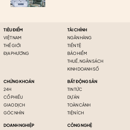
TIÊU ĐIỂM
TÀI CHÍNH
VIỆT NAM
NGÂN HÀNG
THẾ GIỚI
TIỀN TỆ
ĐỊA PHƯƠNG
BẢO HIỂM
THUẾ, NGÂN SÁCH
KINH DOANH SỐ
CHỨNG KHOÁN
BẤT ĐỘNG SẢN
24H
TIN TỨC
CỔ PHIẾU
DỰ ÁN
GIAO DỊCH
TOÀN CẢNH
GÓC NHÌN
TIỆN ÍCH
DOANH NGHIỆP
CÔNG NGHỆ