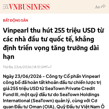
BẤT ĐỘNG SẢN
Vinpearl thu hút 255 triệu USD từ
các nhà đầu tư quốc tế, khẳng
định triển vọng tăng trưởng dài
hạn
Thứ Ba, 23/6/2026 | 18:51 GMT+7
Ngày 23/06/2026 - Công ty Cổ phần Vinpearl
công bố đã hoàn tất khoản đầu tư chiến lược trị
giá 255 triệu USD từ SeaTown Private Credit
Fund III, một quỹ đầu tư do SeaTown Holdings
International (SeaTown) quản lý, cùng với Cơ
quan Đầu tư Oman (OIA), Quỹ Đầu tư Việt Nam Ô