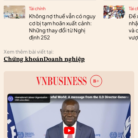
Tài chính
Tài c
Không nợ thuế vẫn có nguy
Đề 
cơ bị tạm hoãn xuất cảnh:
nhậ
Những thay đổi từ Nghị
và 
định 252
vượ
Xem thêm bài viết tại:
Chứng khoán
Doanh nghiệp