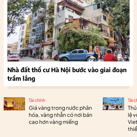
Nhà đất thổ cư Hà Nội bước vào giai đoạn
trầm lắng
Tài chính
Tài c
Giá vàng trong nước phân
Thủ
hóa, vàng nhẫn có nơi bán
lệ 
cao hơn vàng miếng
Vie
thi