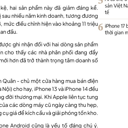
5
sản Việt N
 kệ, hai sản phẩm này đã giảm đáng kể.
tế
trị sau nhiều năm kinh doanh, tương đương
, mức điều chỉnh hiện vào khoảng 11 triệu
6
iPhone 17 
an đầu.
thời gian 
được ghi nhận đối với hai dòng sản phẩm
iến cho thấy các nhà phân phối đang đẩy
 mới hơn đã trở thành trọng tâm doanh số
nh Quân - chủ một cửa hàng mua bán điện
 Nội) cho hay, iPhone 13 và iPhone 14 đều
g đời thương mại. Khi Apple liên tục tung
g của các dòng máy cũ ngày càng thu hẹp,
 cụ giá để kích cầu và giải phóng tồn kho.
one Android cũng là yếu tố đáng chú ý.