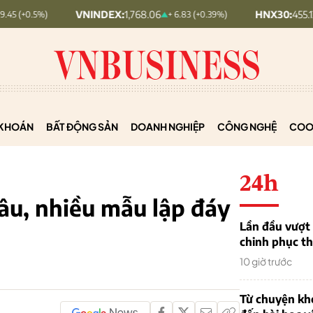
VNINDEX:
1,768.06
HNX30:
455.12
+ 6.83 (+0.39%)
+ 1.63 (+0.
KHOÁN
BẤT ĐỘNG SẢN
DOANH NGHIỆP
CÔNG NGHỆ
COO
24h
âu, nhiều mẫu lập đáy
Lần đầu vượt 
chinh phục th
10 giờ trước
Từ chuyện khở