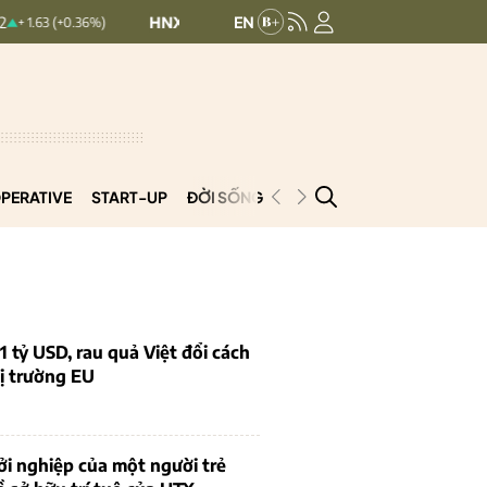
HNXINDEX:
293.44
UPCOMINDEX:
126.9
36%)
+ 0.25 (+0.09%)
PERATIVE
START-UP
ĐỜI SỐNG
PODCAST
VNCOOP
1 tỷ USD, rau quả Việt đổi cách
ị trường EU
i nghiệp của một người trẻ