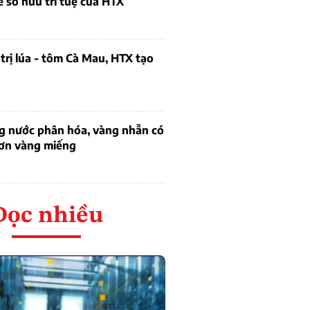
ề sở hữu trí tuệ của HTX
trị lúa - tôm Cà Mau, HTX tạo
ng nước phân hóa, vàng nhẫn có
hơn vàng miếng
Đọc nhiều