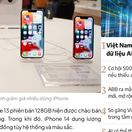
1
Việt Nam
dữ liệu A
2
Cơ hội 500
nếu thiếu 
3
ABB ra mắt
mới, mở rộ
nh giảm giá nhiều dòng iPhone.
4
So găng V
ne 13 phiên bản 128GB hiện được chào bán
trong tầm 
g. Trong khi đó, iPhone 14 dung lượng
 đồng tùy hệ thống và màu sắc.
AI có thể 