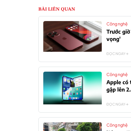
BÀI LIÊN QUAN
Công nghệ
Trước giờ
vọng'
ĐỌC NGAY
Công nghệ
Apple có 
gập lên 
ĐỌC NGAY
Công nghệ