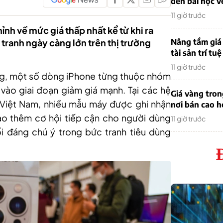
đến bài học v
11 giờ trước
h về mức giá thấp nhất kể từ khi ra
 tranh ngày càng lớn trên thị trường
Nâng tầm giá 
tài sản trí tuệ
11 giờ trước
ờng, một số dòng iPhone từng thuộc nhóm
ào giai đoạn giảm giá mạnh. Tại các hệ
Giá vàng tro
 Việt Nam, nhiều mẫu máy được ghi nhận
nơi bán cao 
ạo thêm cơ hội tiếp cận cho người dùng
11 giờ trước
 đáng chú ý trong bức tranh tiêu dùng