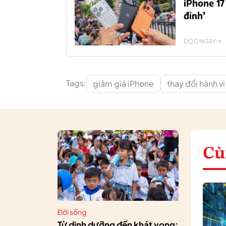
iPhone 17
đỉnh’
ĐỌC NGAY
Tags:
giảm giá iPhone
thay đổi hành vi
Cù
Đời sống
Từ dinh dưỡng đến khát vọng: