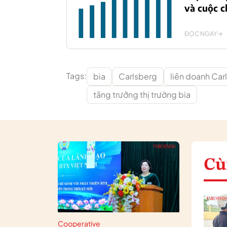
và cuộc c
ĐỌC NGAY
Tags:
bia
Carlsberg
liên doanh Ca
tăng trưởng thị trường bia
Cù
Cooperative