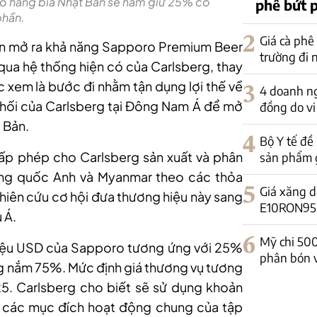
 đó hãng bia Nhật Bản sẽ nắm giữ 25% cổ
phê bứt 
phần.
2
Giá cà phê
uận mở ra khả năng Sapporo Premium Beer
trường đi
qua hệ thống hiện có của Carlsberg, thay
ợc xem là bước đi nhằm tận dụng lợi thế về
3
4 doanh ng
phối của Carlsberg tại Đông Nam Á để mở
đồng do vi
 Bản.
4
Bộ Y tế đề
p phép cho Carlsberg sản xuất và phân
sản phẩm 
ng quốc Anh và Myanmar theo các thỏa
5
Giá xăng d
ghiên cứu cơ hội đưa thương hiệu này sang
E10RON95-II
 Á.
6
Mỹ chi 50
riệu USD của Sapporo tương ứng với 25%
phân bón 
erg nắm 75%. Mức định giá thương vụ tương
5. Carlsberg cho biết sẽ sử dụng khoản
ụ các mục đích hoạt động chung của tập