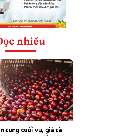
Đọc nhiều
n cung cuối vụ, giá cà