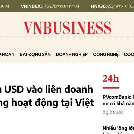
NINDEX:
1,764.78
HNX30:
453.19
HN
19.87 (1.11%)
5.87 (1.28%)
KHOÁN
BẤT ĐỘNG SẢN
DOANH NGHIỆP
CÔNG NGHỆ
COO
24h
u USD vào liên doanh
PVcomBank: Nh
ng hoạt động tại Việt
nợ có khả nă
8 giờ trước
Nhiều 'ông lớ