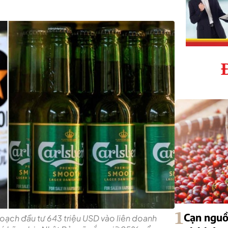
1
Cạn nguồ
ạch đầu tư 643 triệu USD vào liên doanh