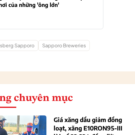
hơi của những 'ông lớn'
rlsberg Sapporo
Sapporo Breweries
ng chuyên mục
Giá xăng dầu giảm đồng
loạt, xăng E10RON95-III