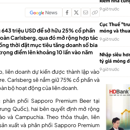
kiếm nhà cung
9 giờ trước
Cục Thuế "tr
 643 triệu USD để sở hữu 25% cổ phần
mỏng và thua 
 đoàn Carlsberg, qua đó mở rộng hợp tác
9 giờ trước
ng thời đặt mục tiêu tăng doanh số bia
trọng điểm lên khoảng 10 lần vào năm
Nhập siêu hơ
tỷ giá mỏng 
9 giờ trước
, liên doanh dự kiến được thành lập vào
ore. Carlsberg sẽ nắm giữ 75% cổ phần và
oàn bộ hoạt động của liên doanh.
c phân phối Sapporo Premium Beer tại
rung Quốc), hai bên quyết định mở rộng
ào và Campuchia. Theo thỏa thuận, liên
sản xuất và phân phối Sapporo Premium