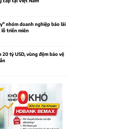
 cấp tại Việt Nam
uy" nhóm doanh nghiệp báo lãi
lỗ triền miên
n 20 tỷ USD, vùng đệm bảo vệ
dần