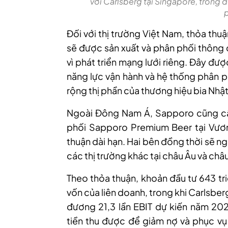
với Carlsberg tại Singapore, trong
Đối với thị trường Việt Nam, thỏa th
sẽ được sản xuất và phân phối thông 
vì phát triển mạng lưới riêng. Đây đư
năng lực vận hành và hệ thống phân 
rộng thị phần của thương hiệu bia Nhật
Ngoài Đông Nam Á, Sapporo cũng cấ
phối Sapporo Premium Beer tại Vươ
thuận dài hạn. Hai bên đồng thời sẽ n
các thị trường khác tại châu Âu và châu
Theo thỏa thuận, khoản đầu tư 643 t
vốn của liên doanh, trong khi Carlsb
đương 21,3 lần EBIT dự kiến năm 202
tiền thu được để giảm nợ và phục v