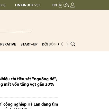
XINDEX:
292.64
UPCOMINDEX:
127.17
8.56 (2.84%)
+ 0.03 (+0.02%)
PERATIVE
START-UP
ĐỜI SỐNG
PODCAST
VNCOOP
iều chỉ tiêu sát “ngưỡng đỏ”,
ng mất vốn tăng vọt gần 20%
n' công nghiệp Hà Lan đang tìm