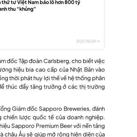
n thứ tư Việt Nam báo lỗ hơn 800 tỷ
anh thu “khủng”
ĐỌC NGAY
 đốc Tập đoàn Carlsberg, cho biết việc
ơng hiệu bia cao cấp của Nhật Bản vào
g thời phát huy lợi thế về hệ thống phân
 thúc đẩy tăng trưởng ở các thị trường
, Tổng Giám đốc Sapporo Breweries, đánh
g chiến lược quốc tế của doanh nghiệp.
g hiệu Sapporo Premium Beer với nền tảng
và châu Âu sẽ giúp mở rộng hiện diện của