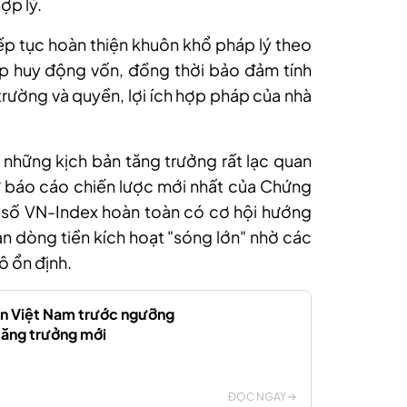
ợp lý.
iếp tục hoàn thiện khuôn khổ pháp lý theo
p huy động vốn, đồng thời bảo đảm tính
 trường và quyền, lợi ích hợp pháp của nhà
a những kịch bản tăng trưởng rất lạc quan
ư báo cáo chiến lược mới nhất của Chứng
ỉ số VN-Index hoàn toàn có cơ hội hướng
ản dòng tiền kích hoạt "sóng lớn" nhờ các
ô ổn định.
n Việt Nam trước ngưỡng
tăng trưởng mới
ĐỌC NGAY