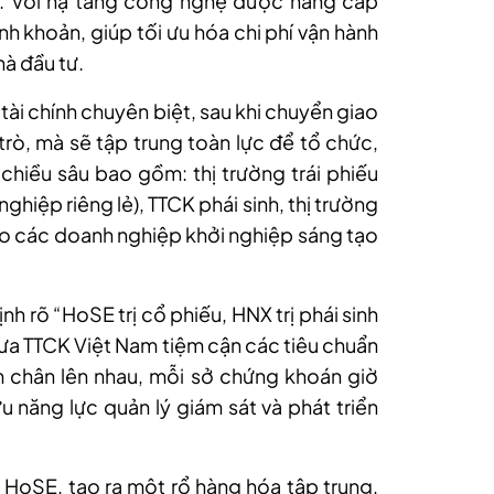
. Với hạ tầng công nghệ được nâng cấp
anh khoản, giúp tối ưu hóa chi phí vận hành
à đầu tư.
ài chính chuyên biệt,
s
au khi chuyển giao
trò, mà sẽ tập trung toàn lực để tổ chức,
chiều sâu bao gồm: thị trường trái phiếu
nghiệp riêng lẻ), TTCK phái sinh, thị trường
o các doanh nghiệp khởi nghiệp sáng tạo
ịnh rõ
“
H
o
SE trị cổ phiếu, HNX trị phái sinh
 đưa TTCK Việt Nam tiệm cận các tiêu chuẩn
m chân lên nhau, mỗi sở chứng khoán giờ
u năng lực quản lý giám sát và phát triển
n H
o
SE, tạo ra một rổ hàng hóa tập trung,