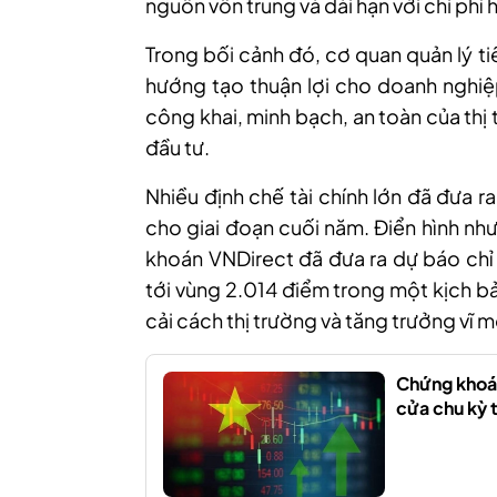
nguồn vốn trung và dài hạn với chi phí h
Trong bối cảnh đó, cơ quan quản lý t
hướng tạo thuận lợi cho doanh nghiệ
công khai, minh bạch, an toàn của thị
đầu tư.
Nhiều định chế tài chính lớn đã đưa r
cho giai đoạn cuối năm. Điển hình nh
khoán
VNDirect đã đưa ra dự báo ch
tới vùng 2.014 điểm trong một kịch b
cải cách thị trường và tăng trưởng vĩ m
Chứng khoá
cửa chu kỳ 