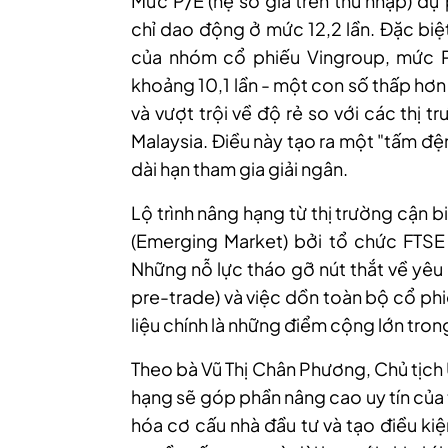
Mức P/E (hệ số giá trên thu nhập) dự
chỉ dao động ở mức 12,2 lần. Đặc biệ
của nhóm cổ phiếu Vingroup, mức P/
khoảng 10,1 lần - một con số thấp hơn
và vượt trội về độ rẻ so với các thị 
Malaysia. Điều này tạo ra một "tấm đệ
dài hạn tham gia giải ngân.
Lộ trình nâng hạng từ thị trường cận bi
(Emerging Market) bởi tổ chức FTSE 
Những nỗ lực tháo gỡ nút thắt về yêu
pre-trade) và việc dồn toàn bộ cổ phi
liệu chính là những điểm cộng lớn tro
Theo bà Vũ Thị Chân Phương, Chủ tịc
hạng sẽ góp phần nâng cao uy tín của 
hóa cơ cấu nhà đầu tư và tạo điều ki