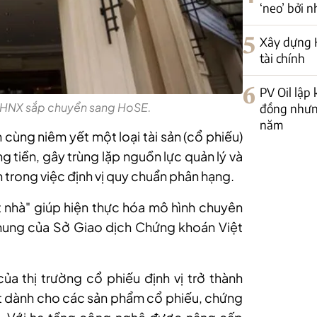
‘neo’ bởi 
5
Xây dựng H
tài chính
6
PV Oil lập
 HNX sắp chuyển sang HoSE.
đồng nhưng
năm
ch cùng niêm yết một loại tài sản (cổ phiếu)
ng tiền, gây trùng lặp nguồn lực quản lý và
 trong việc định vị quy chuẩn phân hạng.
 nhà" giúp hiện thực hóa mô hình chuyên
chung của Sở Giao dịch Chứng khoán Việt
của thị trường cổ phiếu
đ
ịnh vị trở thành
ất dành cho các sản phẩm cổ phiếu, chứng