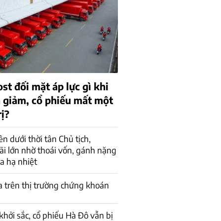
ost đối mặt áp lực gì khi
n giảm, cổ phiếu mất một
rị?
n dưới thời tân Chủ tịch,
ãi lớn nhờ thoái vốn, gánh nặng
a hạ nhiệt
a trên thị trường chứng khoán
khởi sắc, cổ phiếu Hà Đô vẫn bị