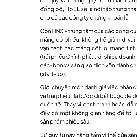
chỉ quỹ và chứng quyền có bảo đảm
đồng bộ, H
o
SE sẽ là nơi tập trung th
cho cả các công ty chứng khoán lẫn nh
Còn HNX – trung tâm của các công cụ t
mảng cổ phiếu, không hề giảm đi vai 
vận hành các mảng cốt lõi mang tính 
(trái phiếu Chính phủ, trái phiếu doanh 
các-bon và sàn giao dịch vốn dành ch
(start-up).
Giới
chuyên môn đánh giá v
iệc phân đ
và trái phiếu” là bước đi bắt buộc để
quốc tế. Thay vì cạnh tranh hoặc dẫ
đây có một không gian riêng để tối ư
sản phẩm chiều sâu.
Sự quy tụ này nâng tầm vị thế của sà