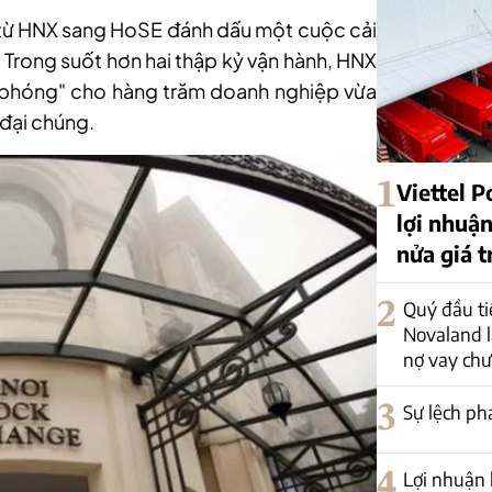
từ HNX sang H
o
SE đánh dấu một cuộc cải
. Trong suốt hơn hai thập kỷ vận hành, HNX
bệ phóng" cho hàng trăm doanh nghiệp vừa
 đại chúng.
1
Viettel P
lợi nhuậ
nửa giá t
2
Quý đầu tiê
Novaland l
nợ vay chư
3
Sự lệch ph
4
Lợi nhuận 