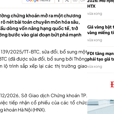
2026: Mở rộn
HTX
vừa xong
 trường chứng khoán mở ra một chương
 rõ nét bài toán chuyên môn hóa sâu,
Giá vàng bật 
đầu dòng vốn nâng hạng quốc tế, trở
vàng miếng ti
ường bước vào giai đoạn bứt phá mạnh
vừa xong
ố 139/2025/TT-BTC, sửa đổi, bổ sung một
FDI tăng mạn
BTC (đã được sửa đổi, bổ sung bởi Thông
phải tạo giá t
 lộ trình sắp xếp lại các thị trường giao
vừa xong
/12/2026, Sở Giao dịch Chứng khoán TP.
việc tiếp nhận cổ phiếu của các tổ chức
g khoán Hà Nội (HNX).