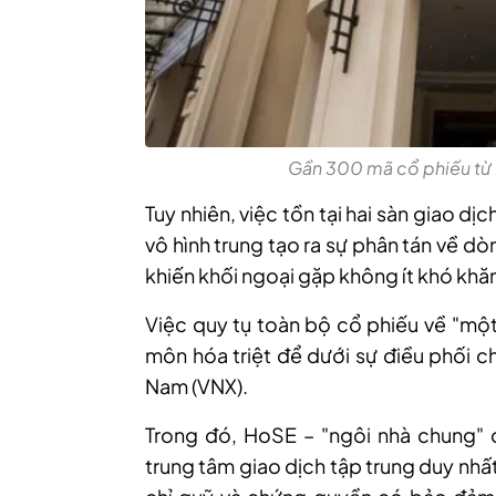
Gần 300 mã cổ phiếu từ
Tuy nhiên, việc tồn tại hai sàn giao dị
vô hình trung tạo ra sự phân tán về dò
khiến khối ngoại gặp không ít khó khăn
Việc quy tụ toàn bộ cổ phiếu về "một
môn hóa triệt để dưới sự điều phối 
Nam (VNX
).
Trong
đó,
H
o
SE – "ngôi nhà chung" 
trung tâm giao dịch tập trung duy nh