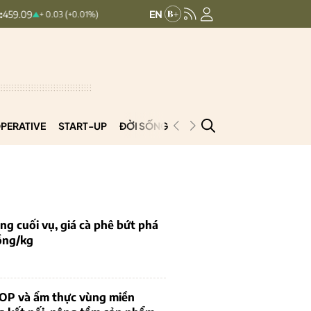
HNXINDEX:
298.69
UPCOMINDEX
+ 0.03 (+0.01%)
2.51 (0.83%)
PERATIVE
START-UP
ĐỜI SỐNG
PODCAST
VNCOOP
g cuối vụ, giá cà phê bứt phá
ồng/kg
OP và ẩm thực vùng miền