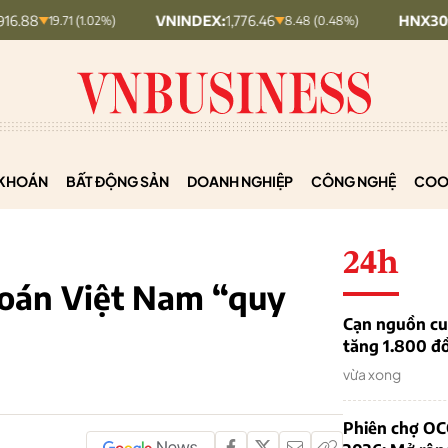
VNINDEX:
1,776.46
HNX30:
459.09
19.71 (1.02%)
8.48 (0.48%)
KHOÁN
BẤT ĐỘNG SẢN
DOANH NGHIỆP
CÔNG NGHỆ
COO
24h
hoán Việt Nam “quy
Cạn nguồn cun
tăng 1.800 đ
vừa xong
Phiên chợ OC