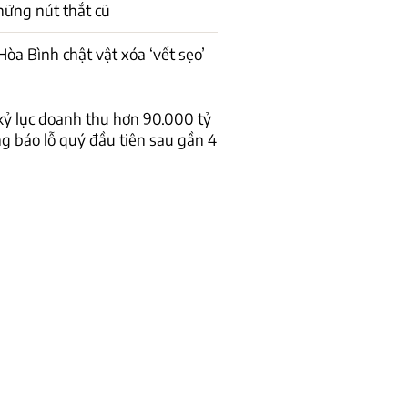
những nút thắt cũ
òa Bình chật vật xóa ‘vết sẹo’
 kỷ lục doanh thu hơn 90.000 tỷ
 báo lỗ quý đầu tiên sau gần 4