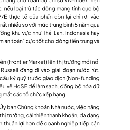
 phóng cho toàn bộ chỉ số VN-Index hiện
t, nếu loại trừ tác động mang tính cục bộ
E thực tế của phần còn lại chỉ rơi vào
 rất nhiều so với mức trung bình 5 năm qua
trường khu vực như Thái Lan, Indonesia hay
m an toàn" cực tốt cho dòng tiền trung và
ên (Frontier Market) lên thị trường mới nổi
Russell đang đi vào giai đoạn nước rút.
 cầu ký quỹ trước giao dịch (Non-funding
ếu về H
o
SE để làm sạch, đồng bộ hóa dữ
ng mắt các tổ chức xếp hạng.
h Ủy ban Chứng khoán Nhà nước
,
việc nâng
thị trường, cải thiện thanh khoản, đa dạng
ện thuận lợi hơn để doanh nghiệp tiếp cận