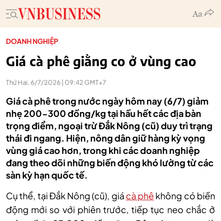
DOANH NGHIỆP
Giá cà phê giằng co ở vùng cao
Thứ Hai, 6/7/2026 | 09:42 GMT+7
Giá cà phê trong nước ngày hôm nay (6/7) giảm
nhẹ 200-300 đồng/kg tại hầu hết các địa bàn
trọng điểm, ngoại trừ Đắk Nông (cũ) duy trì trạng
thái đi ngang. Hiện, nông dân giữ hàng kỳ vọng
vùng giá cao hơn, trong khi các doanh nghiệp
đang theo dõi những biến động khó lường từ các
sàn kỳ hạn quốc tế.
Cụ thể, tại Đắk Nông
(cũ)
, giá
cà phê
không có biến
động mới so với phiên trước, tiếp tục neo chắc ở