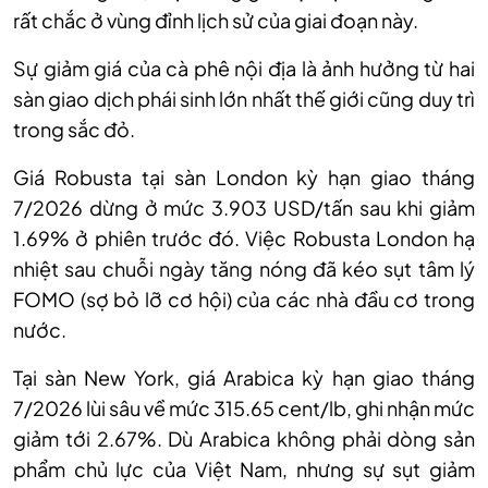
rất chắc ở vùng đỉnh lịch sử của giai đoạn này.
Sự giảm giá của cà phê nội địa
là
ảnh hưởng từ
hai
sàn giao dịch phái sinh lớn nhất thế giới
cũng duy trì
trong sắc đỏ
.
Giá
Robusta
tại s
àn London
kỳ
hạn giao tháng
7/2026 dừng ở mức 3.903 USD/tấn sau khi giảm
1.69% ở phiên trước đó. Việc Robusta London hạ
nhiệt sau chuỗi ngày tăng nóng đã kéo sụt tâm lý
FOMO (sợ bỏ lỡ cơ hội) của các nhà đầu cơ trong
nước.
Tại s
àn New York
, giá
Arabica
k
ỳ hạn giao tháng
7/2026 lùi sâu về mức 315.65 cent/lb, ghi nhận mức
giảm tới 2.67%. Dù Arabica không phải dòng sản
phẩm chủ lực của Việt Nam, nhưng sự sụt giảm