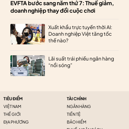
EVFTA bước sang năm thứ 7: Thuế giảm,
doanh nghiệp thay đổi cuộc chơi
Xuất khẩu trực tuyến thời AI:
Doanh nghiệp Việt tăng tốc
thế nào?
Lãi suất trái phiếu ngân hàng
“nổi sóng”
TIÊU ĐIỂM
TÀI CHÍNH
VIỆT NAM
NGÂN HÀNG
THẾ GIỚI
TIỀN TỆ
ĐỊA PHƯƠNG
BẢO HIỂM