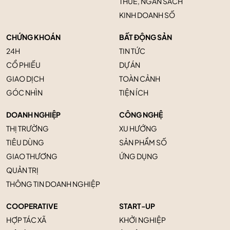
THUẾ, NGÂN SÁCH
KINH DOANH SỐ
CHỨNG KHOÁN
BẤT ĐỘNG SẢN
24H
TIN TỨC
CỔ PHIẾU
DỰ ÁN
GIAO DỊCH
TOÀN CẢNH
GÓC NHÌN
TIỆN ÍCH
DOANH NGHIỆP
CÔNG NGHỆ
THỊ TRƯỜNG
XU HƯỚNG
TIÊU DÙNG
SẢN PHẨM SỐ
GIAO THƯƠNG
ỨNG DỤNG
QUẢN TRỊ
THÔNG TIN DOANH NGHIỆP
COOPERATIVE
START-UP
HỢP TÁC XÃ
KHỞI NGHIỆP