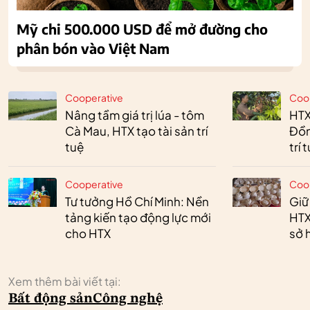
Mỹ chi 500.000 USD để mở đường cho
phân bón vào Việt Nam
Cooperative
Coo
Nâng tầm giá trị lúa - tôm
HTX
Cà Mau, HTX tạo tài sản trí
Đồn
tuệ
trí 
Cooperative
Coo
Tư tưởng Hồ Chí Minh: Nền
Giữ
tảng kiến tạo động lực mới
HTX
cho HTX
sở h
Xem thêm bài viết tại:
Bất động sản
Công nghệ