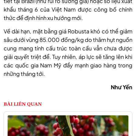
tiết tại Brazil (như rủi ro sương giá) hoặc số liệu xuất
khẩu tháng 6 của Việt Nam được công bố chính
thức để định hình xu hướng mới.
Về dài hạn,
m
ặt bằng giá Robusta khó có thể giảm
sâu dưới vùng 85
.
000 đồng/kg do thâm hụt nguồn
cung mang tính cấu trúc toàn cầu vẫn chưa được
giải quyết triệt để. Tuy nhiên, áp lực sẽ tăng lên khi
các quốc gia Nam Mỹ đẩy mạnh giao hàng trong
những
tháng tới.
Như Yến
BÀI LIÊN QUAN