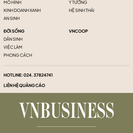
MÔ HÌNH
Ý TƯỞNG
KINH DOANH XANH
HỆ SINH THÁI
AN SINH
ĐỜI SỐNG
VNCOOP
DÂN SINH
VIỆC LÀM
PHONG CÁCH
HOTLINE:
024. 37824741
LIÊN HỆ QUẢNG CÁO