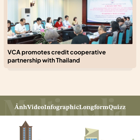
VCA promotes credit cooperative
partnership with Thailand
Ảnh
Video
Infographic
Longform
Quizz