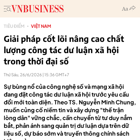
TIÊU ĐIỂM
VIỆT NAM
Giải pháp cốt lõi nâng cao chất
lượng công tác dư luận xã hội
trong thời đại số
Thứ Sáu, 26/6/2026 | 15:36 GMT+7
Sự bùng nổ của công nghệ số và mạng xã hội
đang đặt công tác dư luận xã hội trước yêu cầu
đổi mới toàn diện. Theo TS. Nguyễn Minh Chung,
muốn củng cố niềm tin và xây dựng "thế trận
lòng dân" vững chắc, cần chuyển từ tư duy nắm
bắt, phản ánh sang quản trị dư luận dựa trên dữ
liệu số, dự báo sớm và truyền thông chính sách