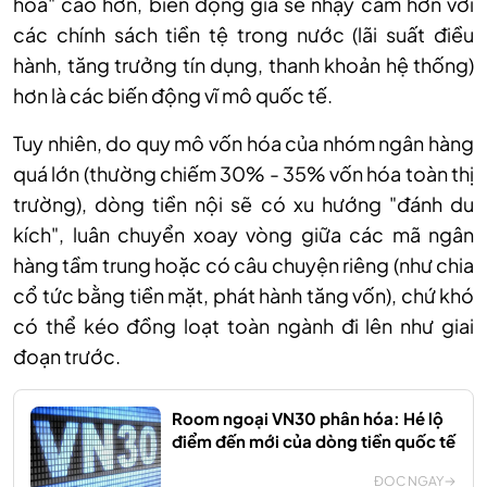
hóa" cao hơn, biến động giá sẽ nhạy cảm hơn với
các chính sách tiền tệ trong nước (lãi suất điều
hành, tăng trưởng tín dụng, thanh khoản hệ thống)
hơn là các biến động vĩ mô quốc tế.
Tuy nhiên, do quy mô vốn hóa của nhóm ngân hàng
quá lớn (thường chiếm 30% - 35% vốn hóa toàn thị
trường), dòng tiền nội sẽ có xu hướng "đánh du
kích", luân chuyển xoay vòng giữa các mã ngân
hàng tầm trung hoặc có câu chuyện riêng (như chia
cổ tức bằng tiền mặt, phát hành tăng vốn), chứ khó
có thể kéo đồng loạt toàn ngành đi lên như giai
đoạn trước.
Room ngoại VN30 phân hóa: Hé lộ
điểm đến mới của dòng tiền quốc tế
ĐỌC NGAY