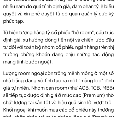
nhiều năm do quá trình định giá, đàm phán tỷ lệ biểu
quyết và xin phê duyệt từ cơ quan quản lý cực kỳ
phức tạp.
Từ hiện tượng hàng t
ỷ
cổ phiếu "hở room", cấu trúc
định giá, xu hướng dòng tiền nội và chiến lược đầu
tư đối với toàn bộ nhóm cổ phiếu ngân hàng trên thị
trường chứng khoán đang chịu những tác động
mang tính bước ngoặt
.
L
ượng room ngoại còn trống mênh mông ở một số
nhà băng đang vô tình tạo ra một "màng lọc" định
giá tự nhiên. Nhóm cạn room (như ACB, TCB, MBB)
sẽ tiếp tục được định giá ở mức cao (Premium) nhờ
chất lượng tài sản tốt và hiệu quả sinh lời vượt trội.
Khối ngoại khi muốn mua các cổ phiếu này thường
phải chấp nhận trả mức chênh lệch giá (Premium)