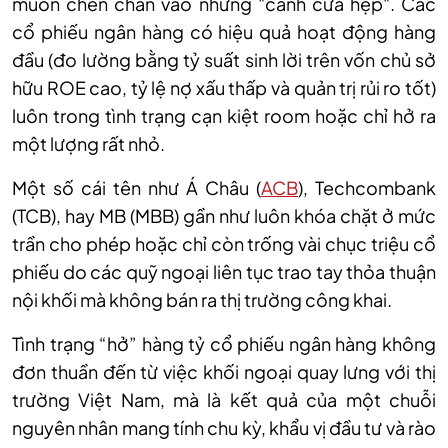
muốn chen chân vào những "cánh cửa hẹp". Các
cổ phiếu ngân hàng có hiệu quả hoạt động hàng
đầu (đo lường bằng tỷ suất sinh lời trên vốn chủ sở
hữu ROE cao, tỷ lệ nợ xấu thấp và quản trị rủi ro tốt)
luôn trong tình trạng cạn kiệt room hoặc chỉ hở ra
một lượng rất nhỏ.
Một
số
cái tên như
Á Châu (
ACB
), Techcombank
(TCB), hay MB (MBB) gần như luôn khóa chặt ở mức
trần cho phép hoặc chỉ còn trống vài chục triệu cổ
phiếu do các quỹ ngoại liên tục trao tay thỏa thuận
nội khối mà không bán ra thị trường công khai.
Tình trạng “hở” hàng tỷ cổ phiếu ngân hàng không
đơn thuần đến từ việc khối ngoại quay lưng với thị
trường Việt Nam, mà là kết quả của một chuỗi
nguyên nhân mang tính chu kỳ, khẩu vị đầu tư và rào