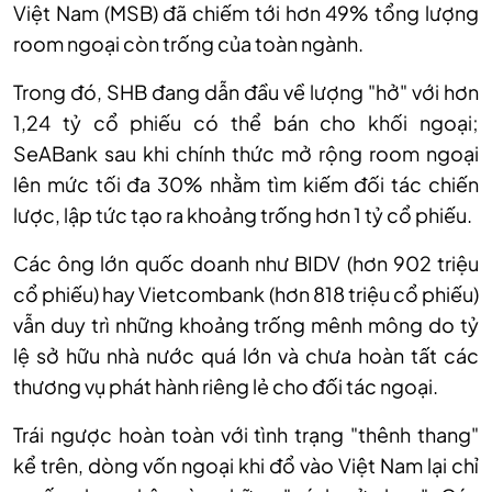
Việt Nam (MSB) đã chiếm tới hơn 49% tổng lượng
room ngoại còn trống của toàn ngành.
Trong đó, SHB đang dẫn đầu về lượng "hở" với hơn
1,24 t
ỷ
cổ phiếu có thể bán cho khối ngoại
;
SeABank sau khi chính thức mở rộng room ngoại
lên mức tối đa 30% nhằm tìm kiếm đối tác chiến
lược, lập tức tạo ra khoảng trống hơn 1 t
ỷ
cổ phiếu.
Các ông lớn quốc doanh như BIDV (hơn 902 triệu
cổ phiếu) hay Vietcombank (hơn 818 triệu cổ phiếu)
vẫn duy trì những khoảng trống mênh mông do tỷ
lệ sở hữu nhà nước quá lớn và chưa hoàn tất các
thương vụ phát hành riêng lẻ cho đối tác ngoại.
Trái ngược hoàn toàn với tình trạng "thênh thang"
kể trên, dòng vốn ngoại khi đổ vào Việt Nam lại chỉ