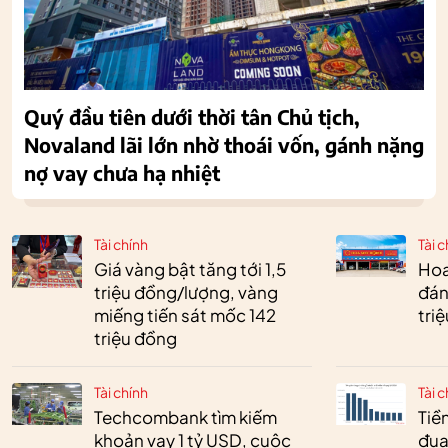
Quý đầu tiên dưới thời tân Chủ tịch,
Novaland lãi lớn nhờ thoái vốn, gánh nặng
nợ vay chưa hạ nhiệt
Tài chính
Tài c
Giá vàng bật tăng tới 1,5
Hoa 
triệu đồng/lượng, vàng
đán
miếng tiến sát mốc 142
tri
triệu đồng
Tài chính
Tài c
Techcombank tìm kiếm
Tiền
khoản vay 1 tỷ USD, cuộc
đua