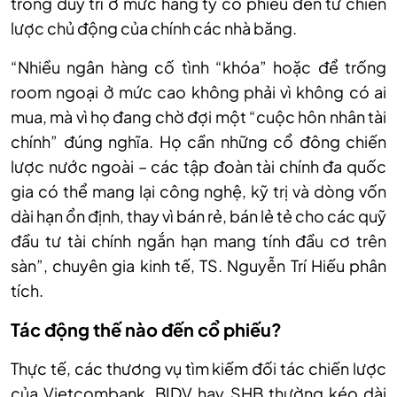
trống duy trì ở mức hàng tỷ cổ phiếu đến từ chiến
lược chủ động của chính các nhà băng.
“Nhiều ngân hàng cố tình “khóa” hoặc để trống
room ngoại ở mức cao không phải vì không có ai
mua, mà vì họ đang chờ đợi một “cuộc hôn nhân tài
chính” đúng nghĩa. Họ cần những cổ đông chiến
lược nước ngoài – các tập đoàn tài chính đa quốc
gia có thể mang lại công nghệ, kỹ trị và dòng vốn
dài hạn ổn định, thay vì bán rẻ, bán lẻ tẻ cho các quỹ
đầu tư tài chính ngắn hạn mang tính đầu cơ trên
sàn”, chuyên gia kinh tế, TS. Nguyễn Trí Hiếu phân
tích.
Tác động thế nào đến cổ phiếu?
Thực tế, các thương vụ tìm kiếm đối tác chiến lược
của Vietcombank, BIDV hay SHB thường kéo dài