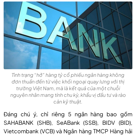
Tình trạng “hở” hàng tỷ cổ phiếu ngân hàng không
đơn thuần đến từ việc khối ngoại quay lưng với thị
trường Việt Nam, mà là kết quả của một chuỗi
nguyên nhân mang tính chu kỳ, khẩu vị đầu tư và rào
cản kỹ thuật.
Đáng chú ý, chỉ riêng 5 ngân hàng bao gồm
SAHABANK (SHB), Se
A
Bank (SSB), BIDV
(BID
),
Vietcombank
(VCB)
và Ngân hàng TMCP Hàng hải