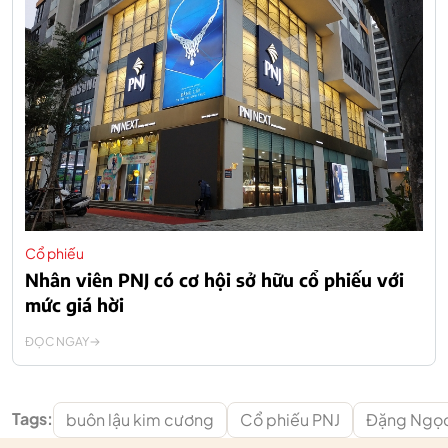
Cổ phiếu
Nhân viên PNJ có cơ hội sở hữu cổ phiếu với
mức giá hời
ĐỌC NGAY
Tags:
buôn lậu kim cương
Cổ phiếu PNJ
Đặng Ngọc