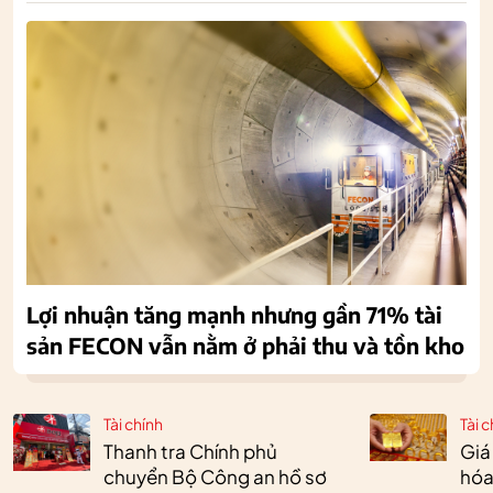
Lợi nhuận tăng mạnh nhưng gần 71% tài
sản FECON vẫn nằm ở phải thu và tồn kho
Tài chính
Tài c
Thanh tra Chính phủ
Giá
chuyển Bộ Công an hồ sơ
hóa