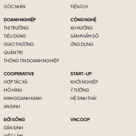
GÓC NHÌN
TIỆN ÍCH
DOANH NGHIỆP
CÔNG NGHỆ
THỊ TRƯỜNG
XU HƯỚNG
TIÊU DÙNG
SẢN PHẨM SỐ
GIAO THƯƠNG
ỨNG DỤNG
QUẢN TRỊ
THÔNG TIN DOANH NGHIỆP
COOPERATIVE
START-UP
HỢP TÁC XÃ
KHỞI NGHIỆP
MÔ HÌNH
Ý TƯỞNG
KINH DOANH XANH
HỆ SINH THÁI
AN SINH
ĐỜI SỐNG
VNCOOP
DÂN SINH
VIỆC LÀM