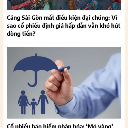
Cảng Sài Gòn mất điều kiện đại chúng: Vì
sao cổ phiếu định giá hấp dẫn vẫn khó hút
dòng tiền?
Cổ phiếu bảo hiểm phân hóa: ‘Mỏ vàng’