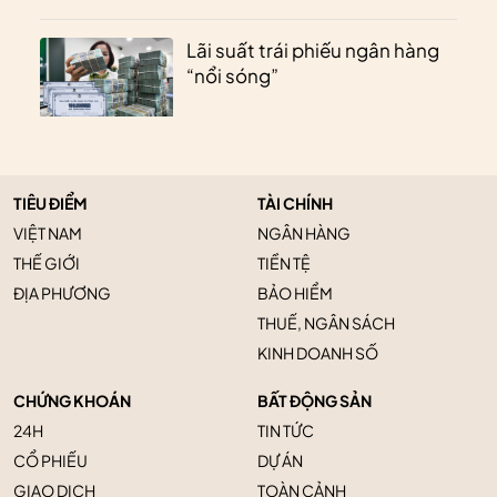
Lãi suất trái phiếu ngân hàng
“nổi sóng”
TIÊU ĐIỂM
TÀI CHÍNH
VIỆT NAM
NGÂN HÀNG
THẾ GIỚI
TIỀN TỆ
ĐỊA PHƯƠNG
BẢO HIỂM
THUẾ, NGÂN SÁCH
KINH DOANH SỐ
CHỨNG KHOÁN
BẤT ĐỘNG SẢN
24H
TIN TỨC
CỔ PHIẾU
DỰ ÁN
GIAO DỊCH
TOÀN CẢNH