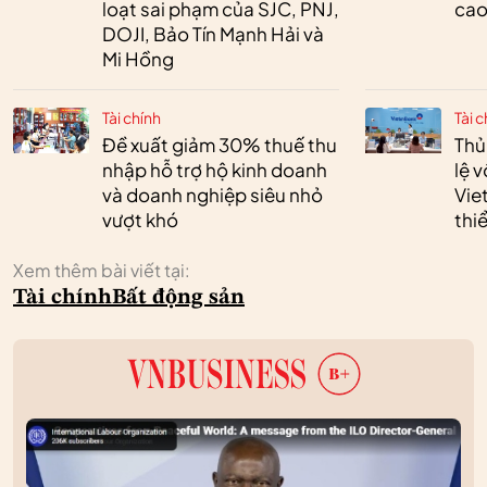
loạt sai phạm của SJC, PNJ,
cao
DOJI, Bảo Tín Mạnh Hải và
Mi Hồng
Tài chính
Tài c
Đề xuất giảm 30% thuế thu
Thủ
nhập hỗ trợ hộ kinh doanh
lệ 
và doanh nghiệp siêu nhỏ
Vie
vượt khó
thi
Xem thêm bài viết tại:
Tài chính
Bất động sản