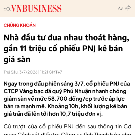
CHỨNG KHOÁN
Nhà đầu tư đua nhau thoát hàng,
gần 11 triệu cổ phiếu PNJ kê bán
giá sàn
Thứ Sáu, 3/7/2026 | 11:21 GMT+7
Ngay trong đầu phiên sáng 3/7, cổ phiếu PNJ của
CTCP Vàng bạc đá quý Phú Nhuận nhanh chóng
giảm sàn về mức 58.700 đồng/cp trước áp lực
bán ra mạnh mẽ. Khoảng 10h, khối lượng kê bán
giá trần đã lên tới hơn 10,7 triệu đơn vị.
Cú trượt của cổ phiếu PNJ đến sau thông tin Cơ
quan Cảnh sát điều tra Công an tỉnh Thanh Hóa cho