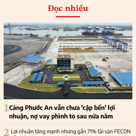
Đọc nhiều
1
Cảng Phước An vẫn chưa 'cập bến' lợi
nhuận, nợ vay phình to sau nửa năm
2
Lợi nhuận tăng mạnh nhưng gần 71% tài sản FECON