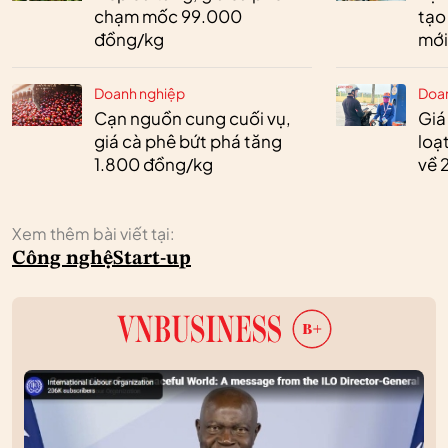
chạm mốc 99.000
tạo
đồng/kg
mới
Doanh nghiệp
Doa
Cạn nguồn cung cuối vụ,
Giá
giá cà phê bứt phá tăng
loạ
1.800 đồng/kg
về 
Xem thêm bài viết tại:
Công nghệ
Start-up