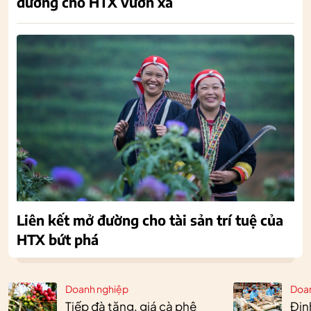
đường cho HTX vươn xa
Liên kết mở đường cho tài sản trí tuệ của
HTX bứt phá
Doanh nghiệp
Doa
Tiếp đà tăng, giá cà phê
Định