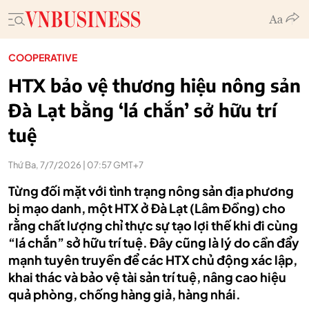
COOPERATIVE
HTX bảo vệ thương hiệu nông sản
Đà Lạt bằng ‘lá chắn’ sở hữu trí
tuệ
Thứ Ba, 7/7/2026 | 07:57 GMT+7
Từng đối mặt với tình trạng nông sản địa phương
bị mạo danh, một HTX ở Đà Lạt (Lâm Đồng) cho
rằng chất lượng chỉ thực sự tạo lợi thế khi đi cùng
“lá chắn” sở hữu trí tuệ. Đây cũng là lý do cần đẩy
mạnh tuyên truyền để các HTX chủ động xác lập,
khai thác và bảo vệ tài sản trí tuệ, nâng cao hiệu
quả phòng, chống hàng giả, hàng nhái.