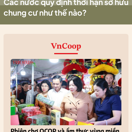
Các nước quy định thời hạn sở hữu
chung cư như thế nào?
VnCoop
Phiên chợ OCOP và ẩm thực vùng miền