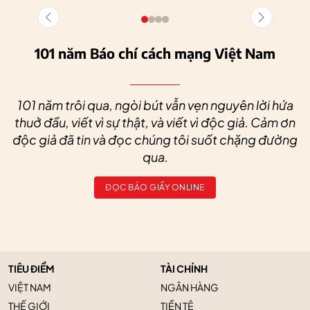
101 năm Báo chí cách mạng Việt Nam
101 năm trôi qua, ngòi bút vẫn vẹn nguyên lời hứa
thuở đầu, viết vì sự thật, và viết vì độc giả. Cảm ơn
độc giả đã tin và đọc chúng tôi suốt chặng đường
qua.
ĐỌC BÁO GIẤY ONLINE
TIÊU ĐIỂM
TÀI CHÍNH
VIỆT NAM
NGÂN HÀNG
THẾ GIỚI
TIỀN TỆ