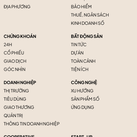
ĐỊA PHƯƠNG
BẢO HIỂM
THUẾ, NGÂN SÁCH
KINH DOANH SỐ
CHỨNG KHOÁN
BẤT ĐỘNG SẢN
24H
TIN TỨC
CỔ PHIẾU
DỰ ÁN
GIAO DỊCH
TOÀN CẢNH
GÓC NHÌN
TIỆN ÍCH
DOANH NGHIỆP
CÔNG NGHỆ
THỊ TRƯỜNG
XU HƯỚNG
TIÊU DÙNG
SẢN PHẨM SỐ
GIAO THƯƠNG
ỨNG DỤNG
QUẢN TRỊ
THÔNG TIN DOANH NGHIỆP
COOPERATIVE
START-UP