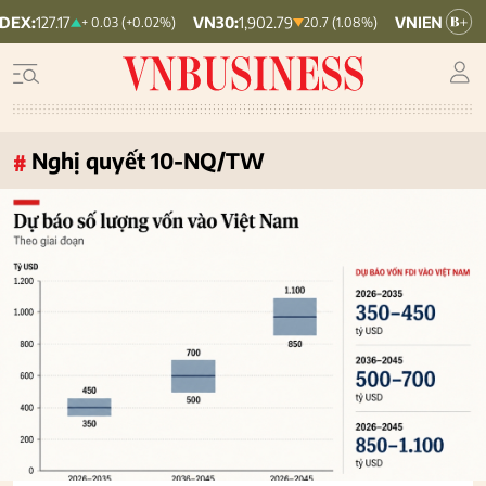
VN30:
1,902.79
VNINDEX:
1,764.78
+ 0.03 (+0.02%)
20.7 (1.08%)
Nghị quyết 10-NQ/TW
#