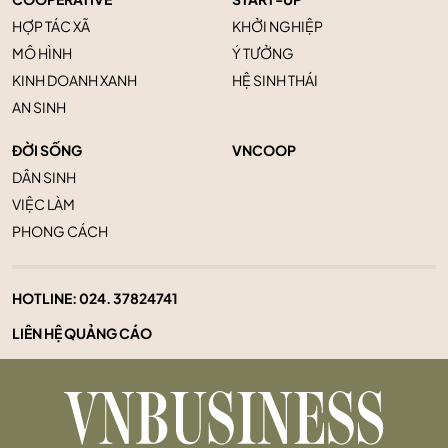
HỢP TÁC XÃ
KHỞI NGHIỆP
MÔ HÌNH
Ý TƯỞNG
KINH DOANH XANH
HỆ SINH THÁI
AN SINH
ĐỜI SỐNG
VNCOOP
DÂN SINH
VIỆC LÀM
PHONG CÁCH
HOTLINE:
024. 37824741
LIÊN HỆ QUẢNG CÁO