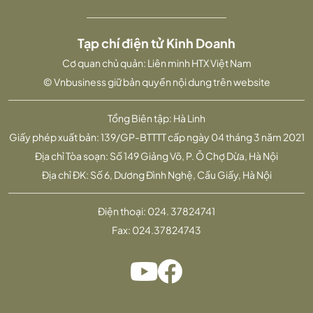
Tạp chí điện tử Kinh Doanh
Cơ quan chủ quản: Liên minh HTX Việt Nam
© Vnbusiness giữ bản quyền nội dung trên website
Tổng Biên tập: Hà Linh
Giấy phép xuất bản: 139/GP-BTTTT cấp ngày 04 tháng 3 năm 2021
Địa chỉ Tòa soạn: Số 149 Giảng Võ, P. Ô Chợ Dừa, Hà Nội
Địa chỉ ĐK: Số 6, Dương Đình Nghệ, Cầu Giấy, Hà Nội
Điện thoại:
024. 37824741
Fax:
024.37824743